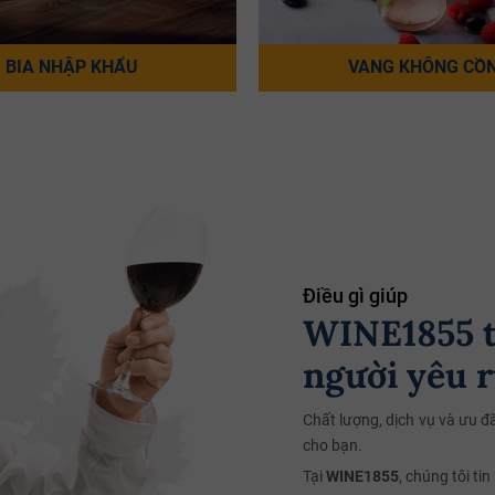
BIA NHẬP KHẨU
VANG KHÔNG CỒ
Điều gì giúp
WINE1855 t
người yêu 
Chất lượng, dịch vụ và ưu đã
cho bạn.
Tại
WINE1855
, chúng tôi tin