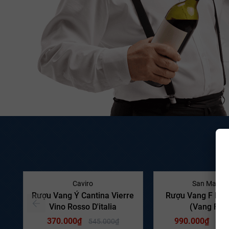
- 32%
Caviro
San Marza
Rượu Vang Ý Cantina Vierre
Rượu Vang F Ne
Vino Rosso D'italia
(Vang F B
370.000₫
990.000₫
545.000₫
1.4