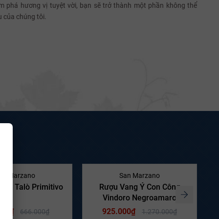
m phá hương vị tuyệt vời, bạn sẽ trở thành một phần không thể
u của chúng tôi.
- 27%
- 27%
an Marzano
San Marzano
g Ý Talò Primitivo
Rượu Vang Ý Con Công
Vindoro Negroamaro
000₫
925.000₫
666.000₫
1.270.000₫