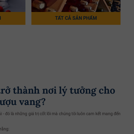
N
TẤT CẢ SẢN PHẨM
rở thành nơi lý tưởng cho
rượu vang?
i - đó là những giá trị cốt lõi mà chúng tôi luôn cam kết mang đến
 rằng: