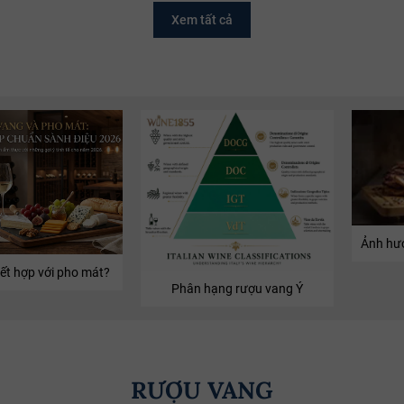
Xem tất cả
Quốc Gia:
Vang
Vang Ý (Italy)
Quốc gia:
 độ cồn:
Rượu 
Veneto
Vùng:
 sắc bia:
Progetti Ag
Rượu Vang Ngọt
Loại Vang:
ung tích:
S
7.5% ABV
Nồng Độ:
uy cách:
17
750ml
Dung Tích:
ochefort 10
Vino Spumante
Phân Hạng:
,
San
Gemma di Luna
Nhà Sản Xuất:
Monte
Moscato
Giống Nho:
ết hợp với pho mát?
Phân hạng rượu vang Ý
RƯỢU VANG