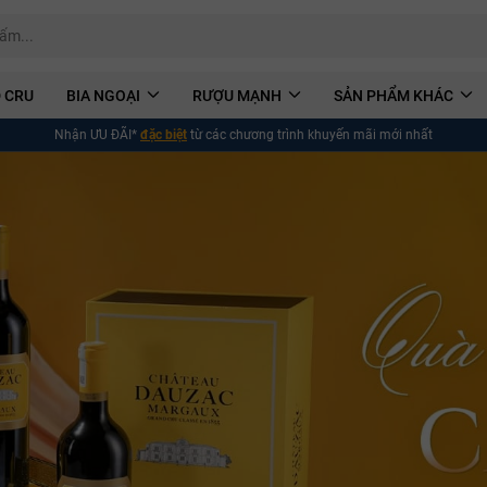
 CRU
BIA NGOẠI
RƯỢU MẠNH
SẢN PHẨM KHÁC
Nhận ƯU ĐÃI*
đặc biệt
từ các chương trình khuyến mãi mới nhất