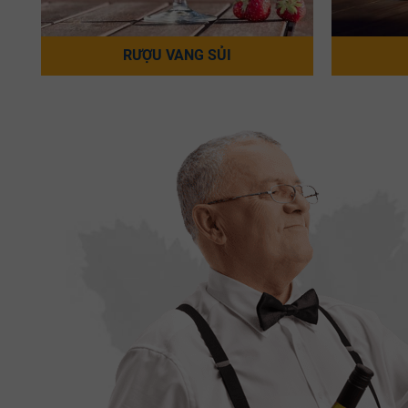
RƯỢU VANG SỦI