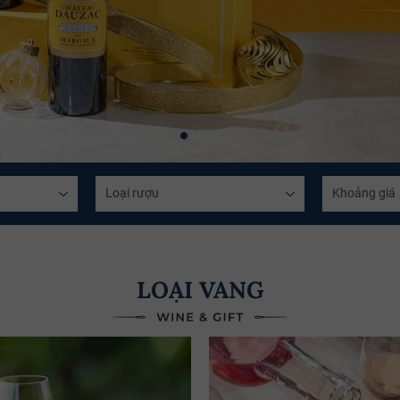
Mã giảm giá:
LOẠI VANG
Ngày hết hạn:
Điều kiện:
Copy mã và nhập mã ở trang
THANH TOÁN
bạn nhé!