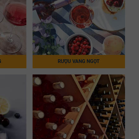
G
RƯỢU VANG NGỌT