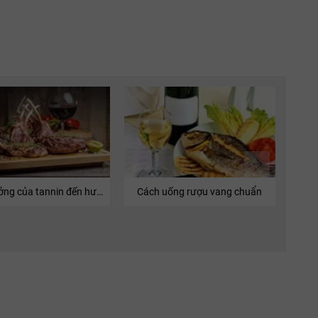
 Ý (Italy)
Quốc gia:
Vang Ý (Italy)
Quốc gia:
Vang Đỏ
Loại vang:
Puglia
Vùng:
ricoli
Nhà sản xuất:
Rượu Vang Đỏ
Loại Vang:
outhern Italy
Vùng:
14.5% ABV
Nồng Độ:
.0% ABV*
Nồng độ:
San Marzano
Nhà Sản Xuất:
750 ml
Dung tích:
750ml
Dung Tích:
giovese
Giống nho:
pulciano
,
Malvasia
IGP
Phân Hạng:
Merlot
Giống nho:
Ảnh hưởng của tannin đến hương vị rượu vang
Cách uống rượu vang chuẩn