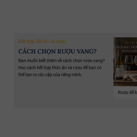
Bia Bỉ
Scotland
Quốc Gia:
11.3% ABV
Nồng
whisky single malt
Loại :
Nâu Đỏ
Màu
13 Năm
Tuổi:
330ml
D
Kết hợp đồ ăn và rượu
48.0% ABV
Nồng Độ:
24 Chai/Thùng
Q
CÁCH CHỌN RƯỢU VANG?
The
Nhà Sản Xuất:
Bia Bỉ Trappistes R
GlenAllachie Distillery
Bạn muốn biết thêm về cách chọn rượu vang?
700ml
Dung Tích:
Học cách kết hợp thức ăn và rượu để bạn có
thể tạo ra các cặp của riêng mình.
Whisky Glenallachie 13 Year Of
The Horse 2026
Rượu để k
Pedro Ximénez, Oloroso và
Virgin Oak
trái cây khô,
gia vị ấm, mật ong