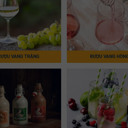
RƯỢU VANG TRẮNG
RƯỢU VANG HỒN