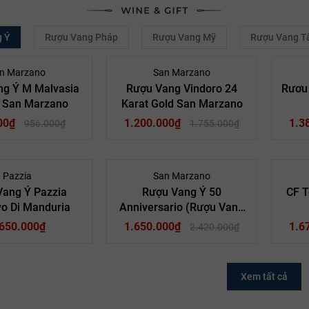
 Ý
Rượu Vang Pháp
Rượu Vang Mỹ
Rượu Vang T
- 27%
- 32%
n Marzano
San Marzano
ng Ý M Malvasia
Rượu Vang Vindoro 24
Rươu 
– San Marzano
Karat Gold San Marzano
00₫
1.200.000₫
1.3
956.000₫
1.755.000₫
- 32%
Pazzia
San Marzano
Vang Ý Pazzia
Rượu Vang Ý 50
CF T
vo Di Manduria
Anniversario (Rượu Vang
 (Italy)
Quốc gia:
Vang Ý (Italy)
Quốc gia:
V
50)
.650.000₫
Puglia
Vùng:
1.650.000₫
Puglia
Vùng:
1.6
2.420.000₫
ng Đỏ
Loại Vang:
Rượu Vang Đỏ
Loại Vang:
Rượ
.5% ABV
Nồng Độ:
15.0% ABV
Nồng Độ:
no
Nhà Sản Xuất:
San Marzano
Nhà Sản Xuất:
San M
Xem tất cả
750ml
Dung Tích:
750ml
Dung Tích:
IGP
Phân Hạng:
IGP
Phân Hạng: