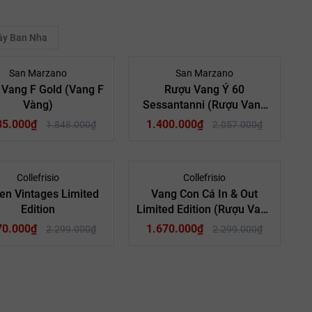
ây Ban Nha
- 25%
- 32%
San Marzano
San Marzano
Vang F Gold (Vang F
Rượu Vang Ý 60
Vàng)
Sessantanni (Rượu Vang
60)
85.000₫
1.400.000₫
1.848.000₫
2.057.000₫
- 27%
- 27%
Collefrisio
Collefrisio
en Vintages Limited
Vang Con Cá In & Out
Edition
Limited Edition (Rượu Vang
ang Ý (Italy)
Quốc gia:
Vang Ý (Italy)
Quốc gia:
Cá Chép Đen)
70.000₫
Puglia
Vùng:
1.670.000₫
Puglia
Vùng:
2.299.000₫
2.299.000₫
u Vang Đỏ
Loại Vang:
Rượu Vang Đỏ
Loại Vang:
15.0% ABV
Nồng Độ:
15.5% ABV
Nồng Độ:
arzano
Nhà Sản Xuất:
San Marzano
Nhà Sản Xuất:
750ml
Dung Tích:
750ml
Dung Tích:
IGP
Phân Hạng:
DOC
Phân Hạng: