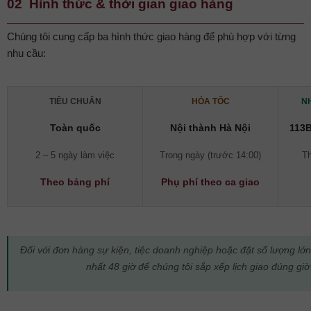
02 Hình thức & thời gian giao hàng
Chúng tôi cung cấp ba hình thức giao hàng để phù hợp với từng
nhu cầu:
TIÊU CHUẨN
HỎA TỐC
N
Toàn quốc
Nội thành Hà Nội
113B
2 – 5 ngày làm việc
Trong ngày (trước 14:00)
Th
Theo bảng phí
Phụ phí theo ca giao
Đối với đơn hàng sự kiện, tiệc doanh nghiệp hoặc đặt số lượng lớn, 
nhất 48 giờ để chúng tôi sắp xếp lịch giao đúng giờ