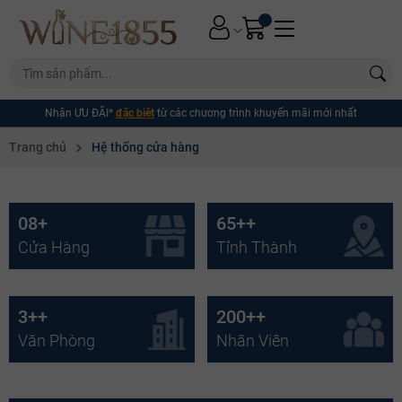
Nhận ƯU ĐÃI*
đặc biệt
từ các chương trình khuyến mãi mới nhất
Trang chủ
Hệ thống cửa hàng
08
+
65+
+
Cửa Hàng
Tỉnh Thành
3+
+
200+
+
Văn Phòng
Nhân Viên