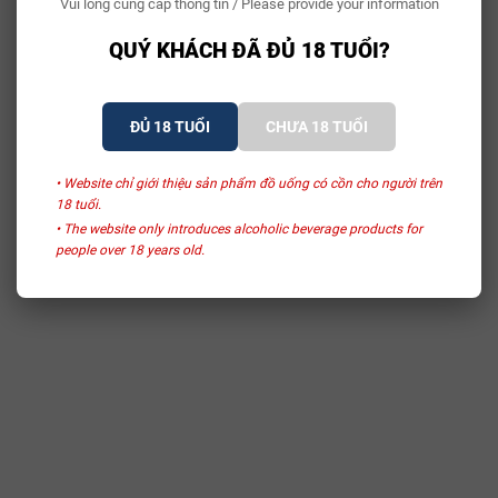
Vui lòng cung cấp thông tin / Please provide your information
QUÝ KHÁCH ĐÃ ĐỦ 18 TUỔI?
ĐỦ 18 TUỔI
CHƯA 18 TUỔI
• Website chỉ giới thiệu sản phẩm đồ uống có cồn cho người trên
18 tuổi.
• The website only introduces alcoholic beverage products for
people over 18 years old.