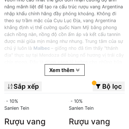
nắng mãnh liệt để tạo ra cấu trúc rượu vang Argentina
nhập khẩu chính hãng đầy phóng khoáng. Không đi
theo sự trầm mặc của Cựu Lục Địa, vang Argentina
khẳng định vị thế cường quốc Nam Mỹ bằng phong
cách nồng nàn, nồng độ cồn ấm áp và kết cấu tannin
được mài giũa mịn màng như nhung. Trung tâm của sự
chú ý luôn là
Malbec
– giống nho đã tìm thấy "thánh
địa" thực sự tại Mendoza để bùng nổ hương vị trái cây
chín mọng. Đây là dòng vang lý tưởng cho những bữa
tiệc steak, BBQ ngoài trời và đặc biệt tương thích với
Xem thêm
gu thưởng thức ưu tiên sự đậm đà nhưng dễ tiếp cận
của người yêu vang Việt Nam.
Sắp xếp
Bộ lọc
- 10%
- 10%
Sanlen Tein
Sanlen Tein
Rượu vang
Rượu vang