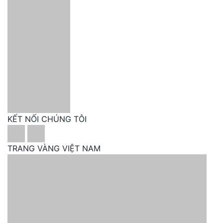
San Juan:
Vùng nóng hơn, thế mạnh là giống nho
Syrah đậm đà và cay nồng.
KẾT NỐI CHÚNG TÔI
TRANG VÀNG VIỆT NAM
Các vùng vang nổi tiếng Argentina
Các giống nho nổi bật của
Argentina