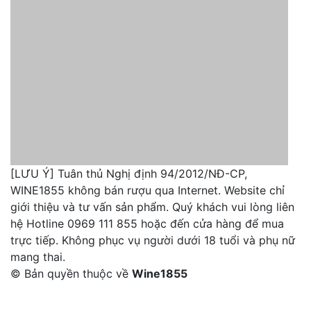
[LƯU Ý] Tuân thủ Nghị định 94/2012/NĐ-CP,
Những giống nho nổi tiếng của Argentina
WINE1855 không bán rượu qua Internet. Website chỉ
Rượu vang Argentina có vị
giới thiệu và tư vấn sản phẩm. Quý khách vui lòng liên
hệ Hotline 0969 111 855 hoặc đến cửa hàng để mua
như thế nào?
trực tiếp. Không phục vụ người dưới 18 tuổi và phụ nữ
mang thai.
Vang đỏ Argentina thường mang body từ trung bình
© Bản quyền thuộc về
Wine1855
đến đậm (medium-full), tannin mịn, không gắt, hậu vị
thường bám vòm miệng bằng ghi chú ngọt ngào của