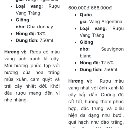
nhà truyền giáo Tây Ban Nha mang những gốc nho đầu
Loại vang:
Rượu
600.000₫
666.000₫
tiên vượt đại dương. Tuy nhiên, bước ngoặt thực sự
Vang Trắng
Quốc
đến vào cuối thế kỷ 19 với làn sóng di cư mạnh mẽ từ
Giống
gia:
Vang Argentina
Ý và Tây Ban Nha, mang theo bí thuật canh tác và
nho:
Chardonnay
Loại vang:
Rượu
niềm đam mê mãnh liệt, biến Mendoza thành một
Nồng độ:
13%
Vang Trắng
trong những thủ phủ rượu vang quan trọng nhất hành
Dung tích:
750ml
Giống
tinh.
nho:
Sauvignon
Hương vị:
Rượu có màu
blanc
Vì sao Argentina trở thành
vàng ánh xanh lá cây.
Nồng độ:
12.5%
Mùi hương phức tạp với
quốc gia rượu vang nổi tiếng?
Dung tích:
750ml
hương của hoa trắng
mùa xuân, cam quýt và
Hương vị:
Rượu màu
Sự nổi tiếng của Argentina đến từ sự giao thoa giữa
trái cây nhiệt đới. Khởi
vàng nhạt với ánh xanh lá
khí hậu khô ráo, ít sâu bệnh và nguồn nước tan từ
đầu rượu mang đến vị
cây hấp dẫn. Cường độ
băng trên đỉnh Andes. Ánh nắng dồi dào giúp nho chín
nhẹ nhàng.
rất tốt, hương thơm phức
tối đa, trong khi không khí lạnh của vùng cao giữ lại
hợp, đặc trưng và biểu
độ tươi mới, tạo nên những chai vang có chất lượng ổn
hiện đa dạng như bưởi,
định bậc nhất thế giới.
quả hạch như đào trắng,