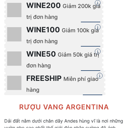
WINE200
Giảm 200k giá
trị đơn hàng
Lấy mã
HSD: 31/12/2025
WINE100
Giảm 100k giá
trị đơn hàng
Lấy mã
HSD: 31/12/2025
WINE50
Giảm 50k giá trị
đơn hàng
Lấy mã
HSD: 31/12/2025
FREESHIP
Miễn phí giao
hàng
Lấy mã
HSD: 25/12/2024
RƯỢU VANG ARGENTINA
Dải đất nằm dưới chân dãy Andes hùng vĩ là nơi những
vườn nho cao nhất thế giới đón nhận cường độ ánh