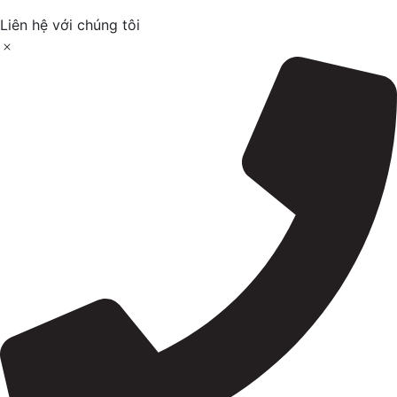
vanilla. Vang trắng lại gây bất ngờ bởi sự tươi mát của
Liên hệ với chúng tôi
citrus (cam chanh) và floral (hương hoa) sắc nét nhờ
acid được giữ lại từ khí hậu núi cao.
Hệ thống phân hạng và
nhãn chai
Khác với châu Âu, Argentina không có luật phân hạng
chất lượng cứng, nhưng nhãn chai thường ghi các
thuật ngữ sau:
Reserva:
Ủ gỗ sồi ít nhất 12 tháng (đỏ) hoặc 6
tháng (trắng).
Gran Reserva:
Phân khúc cao cấp, ủ sồi lâu hơn
(thường 18–24 tháng) và nho chọn lọc từ vườn tốt
nhất.
Single Vineyard:
Nho chỉ lấy từ một vườn nho duy