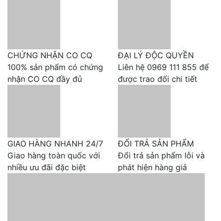
Rượu Vang Argentina
Malbec – Biểu tượng nổi
tiếng nhất của Argentina
CHỨNG NHẬN CO CQ
ĐẠI LÝ ĐỘC QUYỀN
100% sản phẩm có chứng
Liên hệ 0969 111 855 để
Nguồn gốc giống nho Malbec
nhận CO CQ đầy đủ
được trao đổi chi tiết
Có nguồn gốc từ Cahors (Pháp) với tên gọi
"Auxerrois", Malbec từng là giống nho phụ trợ yếu ớt.
Nhưng khi được đưa tới Argentina vào giữa thế kỷ 19,
nó đã phát triển rực rỡ và trở thành giống nho quốc
GIAO HÀNG NHANH 24/7
ĐỔI TRẢ SẢN PHẨM
hồn quốc túy.
Giao hàng toàn quốc với
Đổi trả sản phẩm lỗi và
Malbec Argentina khác Malbec
nhiều ưu đãi đặc biệt
phát hiện hàng giả
Pháp như thế nào?
Tiêu chí
Malbec Argentina
Malbec Pháp (Cahors)
Hương
Trái cây chín, mận,
Đậm vị đất, khoáng chất,