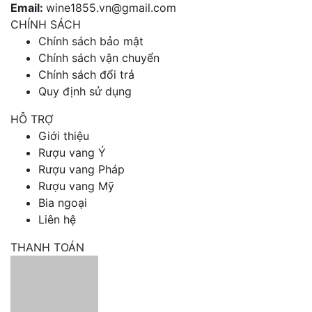
Sự lựa chọn số một luôn là steak bò nướng già lửa, thịt
Email:
wine1855.vn@gmail.com
cừu nướng và bò lúc lắc gia vị đậm.
CHÍNH SÁCH
Chính sách bảo mật
Chính sách vận chuyển
Chính sách đổi trả
Quy định sử dụng
HỖ TRỢ
Giới thiệu
Rượu vang Ý
Rượu vang Pháp
Rượu vang Mỹ
Bia ngoại
Liên hệ
THANH TOÁN