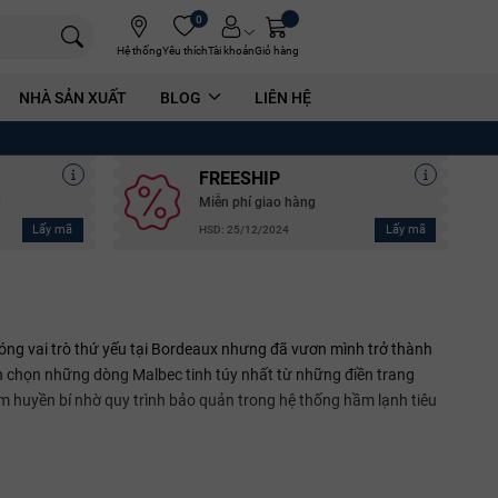
0
Hệ thống
Yêu thích
Tài khoản
Giỏ hàng
NHÀ SẢN XUẤT
BLOG
LIÊN HỆ
FREESHIP
g
Miễn phí giao hàng
Lấy mã
Lấy mã
HSD: 25/12/2024
ng vai trò thứ yếu tại Bordeaux nhưng đã vươn mình trở thành
ển chọn những dòng Malbec tinh túy nhất từ những điền trang
m huyền bí nhờ quy trình bảo quản trong hệ thống hầm lạnh tiêu