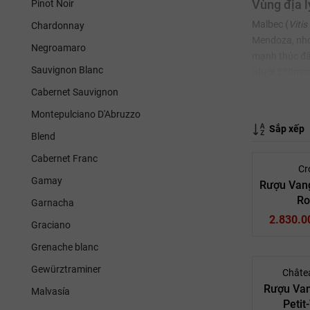
Pinot Noir
Vùng địa l
Malbec (
Vitis
Chardonnay
Mendoza, nho 
Negroamaro
mạnh thúc đẩy
Sauvignon Blanc
(dưới 250mm/n
ở mức cao.
Cabernet Sauvignon
Loại đất (S
Montepulciano D'Abruzzo
Sắp xếp
Thổ nhưỡng lý
Blend
đâm sâu, tron
Cabernet Franc
Malbec thườn
Cr
Gamay
Rượu Van
Giống Nh
Ro
Garnacha
Malbec được b
2.830.0
Graciano
kỳ ưa chuộng
Grenache blanc
Vỏ nho:
R
Gewürztraminer
Châtea
Tỷ lệ ble
Rượu Van
Malvasía
gia tăng 
Petit