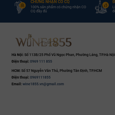
CHỨNG NHẬN CO CQ
Đ
5L
14.1%
100% sản phẩm có chứng nhận CO
L
6L
CQ đầy đủ
đổ
14.2%
9L
14.5%
12L
14.7%
14.8%
15%
15.5%
Hà Nội:
Số 113B/25 Phố Vũ Ngọc Phan, Phường Láng, TP.Hà Nội
Điện thoại:
0969 111 855
16%
HCM:
Số 57 Nguyễn Văn Thủ, Phường Tân Định, TP.HCM
16.5%
Điện thoại:
0969111855
17%
Email:
wine1855.vn@gmail.com
19%
20%