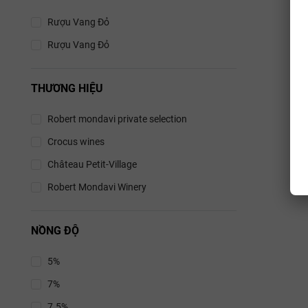
Phô 
Rượu Vang Đỏ
Rượu Vang Đỏ
Vintage:
THƯƠNG HIỆU
Robert mondavi private selection
Crocus wines
Château Petit-Village
Robert Mondavi Winery
NỒNG ĐỘ
5%
7%
7.5%