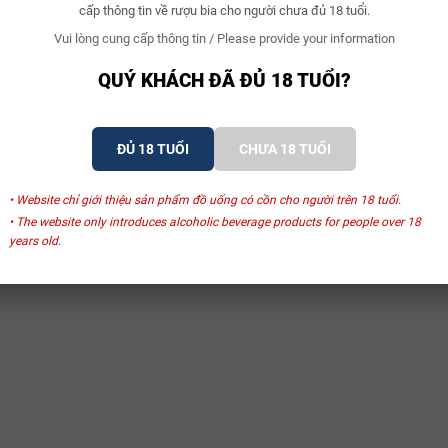
cấp thông tin về rượu bia cho người chưa đủ 18 tuổi.
mai lâu năm như Manchego hoặc Cheddar lâu năm.
Vui lòng cung cấp thông tin / Please provide your information
Thưởng thức ngay các niên vụ 2018, 2019 và 2021 để tận hưởng sự chín 
QUÝ KHÁCH ĐÃ ĐỦ 18 TUỔI?
ĐỦ 18 TUỔI
CHƯA 18 TUỔI
• Website chỉ giới thiệu sản phẩm đồ uống có cồn cho người trên 18 tuổi.
• The website only introduces alcoholic beverage products for people over 18
years old.