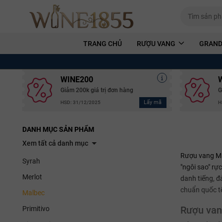
TRANG CHỦ
RƯỢU VANG
GRAND
WINE200
Giảm 200k giá trị đơn hàng
G
Lấy mã
HSD: 31/12/2025
H
DANH MỤC SẢN PHẨM
Xem tất cả danh mục
Rượu vang Ma
Syrah
"ngôi sao" rự
Merlot
danh tiếng, đ
chuẩn quốc t
Malbec
Rượu van
Primitivo