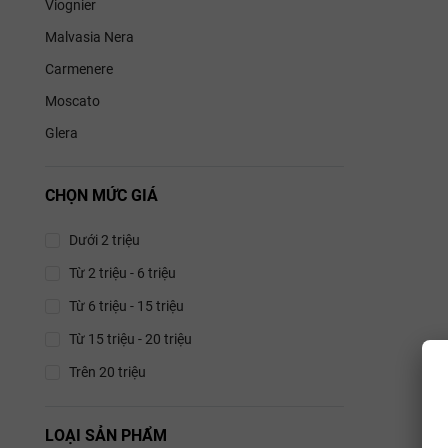
Tầng 3 (T
Viognier
Malvasia Nera
Vị giác (P
Carmenere
Cảm giác trên
palate đầy đặ
Moscato
Nghệ thu
Glera
Chọn ly:
N
trúc tan
CHỌN MỨC GIÁ
Nhiệt độ 
Dưới 2 triệu
phút trướ
Từ 2 triệu - 6 triệu
Decant:
B
Từ 6 triệu - 15 triệu
Food Pair
Từ 15 triệu - 20 triệu
Bít t
Trên 20 triệu
Sườn 
LOẠI SẢN PHẨM
Thịt 