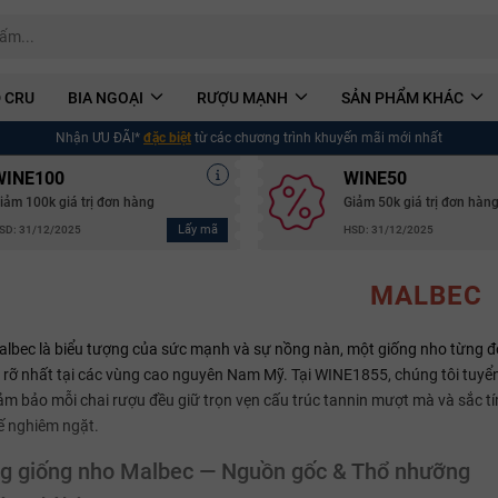
 CRU
BIA NGOẠI
RƯỢU MẠNH
SẢN PHẨM KHÁC
Nhận ƯU ĐÃI*
đặc biệt
từ các chương trình khuyến mãi mới nhất
WINE100
WINE50
iảm 100k giá trị đơn hàng
Giảm 50k giá trị đơn hàn
Lấy mã
SD: 31/12/2025
HSD: 31/12/2025
MALBEC
lbec là biểu tượng của sức mạnh và sự nồng nàn, một giống nho từng đó
c rỡ nhất tại các vùng cao nguyên Nam Mỹ. Tại WINE1855, chúng tôi tuy
ảm bảo mỗi chai rượu đều giữ trọn vẹn cấu trúc tannin mượt mà và sắc tí
ế nghiêm ngặt.
g giống nho Malbec — Nguồn gốc & Thổ nhưỡng