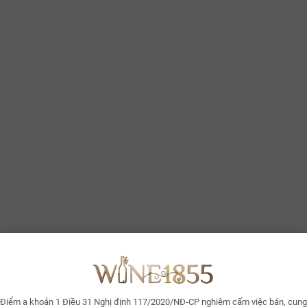
ertiary):
Ở những niên vụ trưởng thành, rượu phát triển thêm hương da th
alate)
 vòm miệng là sự bùng nổ của cấu trúc Full-bodied. Tannin của Malbec 
n với vị trái cây chín mọng hòa quyện cùng vị khoáng chất. Finish kéo dà
ật Thưởng thức
ên sử dụng ly Bordeaux Style với bầu ly rộng để tăng diện tích tiếp xúc
nin mạnh mẽ.
phục vụ:
Lý tưởng nhất ở mức 16°C–18°C. Bạn nên làm mát rượu trong t
c khi dùng.
ắt buộc decant ít nhất 45–60 phút cho các niên vụ trẻ để rượu "mở" hoàn
ing:
ết bò Mỹ hoặc Argentina (fat cuts tannin): Độ béo của thịt bò tương tác t
cừu nướng sốt lá thơm: Nốt hương thảo mộc tương đồng với cấu trúc rư
heo BBQ sốt khói: Sự cộng hưởng của hương gỗ sồi và gia vị nướng.
Điểm a khoản 1 Điều 31 Nghị định 117/2020/NĐ-CP nghiêm cấm việc bán, cung