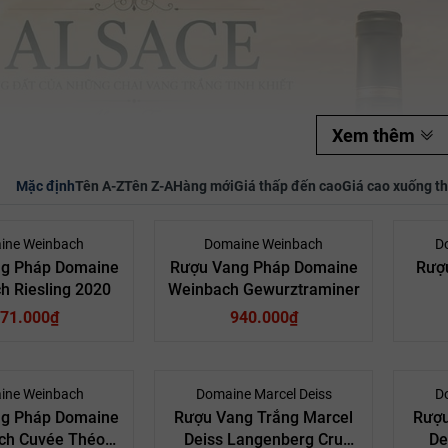
Mã giảm giá:
Ngày hết hạn:
Xem thêm
Điều kiện:
Mặc định
Tên A-Z
Tên Z-A
Hàng mới
Giá thấp đến cao
Giá cao xuống t
ine Weinbach
Domaine Weinbach
D
g Pháp Domaine
Rượu Vang Pháp Domaine
Rượ
h Riesling 2020
Weinbach Gewurztraminer
71.000₫
940.000₫
- 10%
ine Weinbach
Domaine Marcel Deiss
D
g Pháp Domaine
Rượu Vang Trắng Marcel
Rượu
ch Cuvée Théo
Deiss Langenberg Cru
De
Pháp
Quốc gia:
Pháp
Quốc gia: