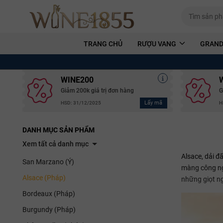
TRANG CHỦ
RƯỢU VANG
GRAND
WINE200
Giảm 200k giá trị đơn hàng
G
Lấy mã
HSD: 31/12/2025
H
DANH MỤC SẢN PHẨM
Xem tất cả danh mục
Alsace, dải đ
San Marzano (Ý)
màng công ngh
Alsace (Pháp)
những giọt ng
Bordeaux (Pháp)
Burgundy (Pháp)