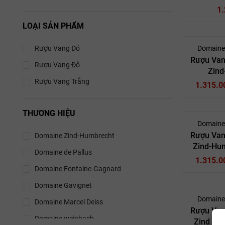
Vang
1
LOẠI SẢN PHẨM
Ri
Rượu Vang Đỏ
Domaine
Rượu Van
Rượu Vang Đỏ
Zind
Rượu Vang Trắng
Gewurz
1.315.0
Vang
Ri
THƯƠNG HIỆU
Domaine
Alsace Là
Rượu Van
Domaine Zind-Humbrecht
Vị trí địa 
Zind-Hum
Rượu Van
Domaine de Pallus
Roch
1.315.0
Rượu
Alsace ngự tr
Domaine Fontaine-Gagnard
chặt giữa vác
Domai
toàn vùng thà
Domaine Gavignet
Domaine
Lịch sử hì
Domaine Marcel Deiss
Alsace
Rượu Van
Gewürztra
Nghề canh tác
Domaine weinbach
Zind Hu
Rượu Van