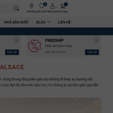
0
Hệ thống
Yêu thích
Tài khoản
Giỏ hàng
NHÀ SẢN XUẤT
BLOG
LIÊN HỆ
FREESHIP
g
Miễn phí giao hàng
Lấy mã
Lấy mã
HSD: 25/12/2024
 ALSACE
iới. Vùng thung lũng biên giới này không đi theo xu hướng mỡ
ượu đạt độ dồn nén cấu trúc, từ những ly sủi tăm giòn giã đến