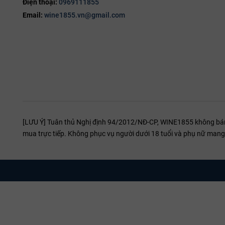
   - Khí hậu
Điện thoại:
0969111855
17%
   - Đất: Sa
Email:
wine1855.vn@gmail.com
19%
Bas-Rhin
20%
Nằm ở phía Bắ
Riesling mang
Kastelberg.
Haut-Rhin
Dịch chuyển x
[LƯU Ý] Tuân thủ Nghị định 94/2012/NĐ-CP, WINE1855 không bán r
marl tốt nhất
mua trực tiếp. Không phục vụ người dưới 18 tuổi và phụ nữ mang 
Grand Cru da
Route des 
Con đường rượ
Ribeauvillé
(n
Những Gi
Riesling 