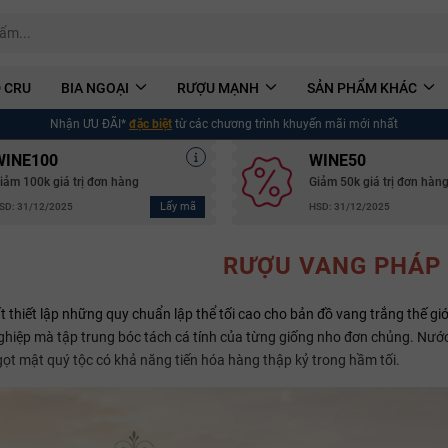
 CRU
BIA NGOẠI
RƯỢU MẠNH
SẢN PHẨM KHÁC
Nhận ƯU ĐÃI*
đặc biệt
từ các chương trình khuyến mãi mới nhất
WINE100
WINE50
iảm 100k giá trị đơn hàng
Giảm 50k giá trị đơn hàn
Lấy mã
SD: 31/12/2025
HSD: 31/12/2025
RƯỢU VANG PHÁP
ất thiết lập những quy chuẩn lập thể tối cao cho bản đồ vang trắng thế g
iệp mà tập trung bóc tách cá tính của từng giống nho đơn chủng. Nước r
ọt mật quý tộc có khả năng tiến hóa hàng thập kỷ trong hầm tối.