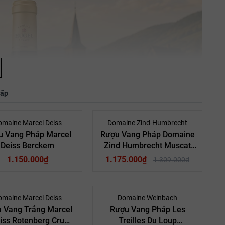
hấp
- 10%
omaine Marcel Deiss
Domaine Zind-Humbrecht
u Vang Pháp Marcel
Rượu Vang Pháp Domaine
Deiss Berckem
Zind Humbrecht Muscat
Turckheim
1.150.000₫
1.175.000₫
1.309.000₫
- 10%
- 10%
omaine Marcel Deiss
Domaine Weinbach
 Vang Trắng Marcel
Rượu Vang Pháp Les
iss Rotenberg Cru
Treilles Du Loup
Pháp
Quốc gia:
Rượu Vang Pháp
Quốc Gia: