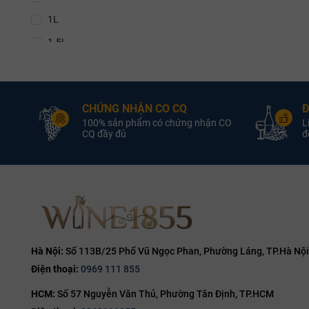
13
Các Loại Đ
1L
13%
Cấu trúc địa 
1.5L
Rượu 
13.5%
Limestone (đá
Als
Zind-Hu
thanh thoát; 
3L
13.8%
Ảnh Hưởng
4.5L
14%
vườn nh
hương t
Heimbourg
CHỨNG NHẬN CO CQ
Đ
Riesling 
5L
14.1%
mẽ của hoa 
terroir d
100% sản phẩm có chứng nhận CO
L
6L
CQ đầy đủ
đổ
Riesling 
14.2%
Gewurztr
9L
14.5%
Gewürztr
12L
14.7%
hương nồ
Pinot Gri
nàn của ho
14.8%
Những Ti
15%
            
15.5%
Hà Nội:
Số 113B/25 Phố Vũ Ngọc Phan, Phường Láng, TP.Hà Nội
            
Điện thoại:
0969 111 855
       ┌────
16%
       ▼    
HCM:
Số 57 Nguyễn Văn Thủ, Phường Tân Định, TP.HCM
16.5%
   BAS-RHIN 