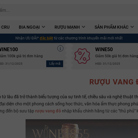
 CRU
BIA NGOẠI
RƯỢU MẠNH
SẢN PHẨM KHÁC
Nhận ƯU ĐÃI*
đặc biệt
từ các chương trình khuyến mãi mới nhất
WINE100
WINE50
iảm 100k giá trị đơn hàng
Giảm 50k giá trị đơn hàn
Lấy mã
SD: 31/12/2025
HSD: 31/12/2025
RƯỢU VANG 
từ lâu đã trở thành biểu tượng của sự tinh tế, chiều sâu và nghệ thuật 
 đại diện cho một phong cách sống học thức, văn hóa ẩm thực phong ph
ang đến bộ sưu tập
rượu vang đỏ
nhập khẩu chính hãng từ các "thủ phủ" l