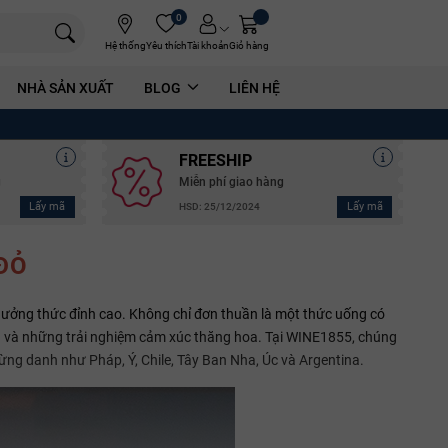
0
Hệ thống
Yêu thích
Tài khoản
Giỏ hàng
NHÀ SẢN XUẤT
BLOG
LIÊN HỆ
FREESHIP
g
Miễn phí giao hàng
Lấy mã
Lấy mã
HSD: 25/12/2024
ĐỎ
thưởng thức đỉnh cao. Không chỉ đơn thuần là một thức uống có
ú và những trải nghiệm cảm xúc thăng hoa. Tại WINE1855, chúng
ừng danh như Pháp, Ý, Chile, Tây Ban Nha, Úc và Argentina.