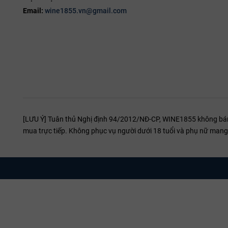
17%
Château Cos D’estournel
Email:
wine1855.vn@gmail.com
19%
Bernard Magrez
20%
Château Belle-Vue
Château Angelus
Château D'aiguilhe
Château Le Rey
Vini Franchetti
[LƯU Ý] Tuân thủ Nghị định 94/2012/NĐ-CP, WINE1855 không bán r
Terre Nere
mua trực tiếp. Không phục vụ người dưới 18 tuổi và phụ nữ mang 
Tavernello
Vigneti Romio
Dal Forno Romano
Rubinelli Vajol
Cantina Terlano
Fontanafredda Barolo