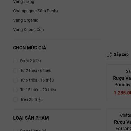
Vang Trắng
Champagne (Sâm Panh)
Vang Organic
Vang Không Cồn
CHỌN MỨC GIÁ
Sắp xếp
Dưới 2 triệu
Từ 2 triệu - 6 triệu
Sa
Rượu Va
Từ 6 triệu - 15 triệu
Primiti
Từ 15 triệu - 20 triệu
Vang 
1.235.0
Trên 20 triệu
Châte
LOẠI SẢN PHẨM
Rượu V
Ferrand
Rượu Vang Đỏ