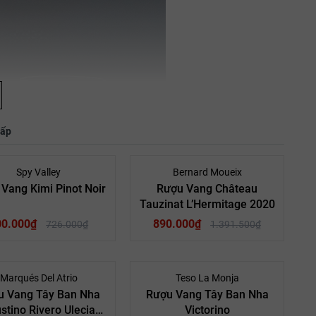
hấp
- 17%
- 36%
Spy Valley
Bernard Moueix
Vang Kimi Pinot Noir
Rượu Vang Château
Tauzinat L’Hermitage 2020
00.000₫
890.000₫
726.000₫
1.391.500₫
- 10%
- 10%
Marqués Del Atrio
Teso La Monja
u Vang Tây Ban Nha
Rượu Vang Tây Ban Nha
 New
Quốc gia:
stino Rivero Ulecia
Victorino
Zealand
Vang Pháp
Quốc gia: