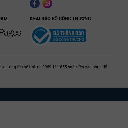
mọng, gia vị gỗ sồi, thảo mộc
nhẹ và nét khoáng tinh tế.
NAM
KHAI BÁO BỘ CỘNG THƯƠNG
 vui lòng liên hệ Hotline 0969 111 855 hoặc đến cửa hàng để