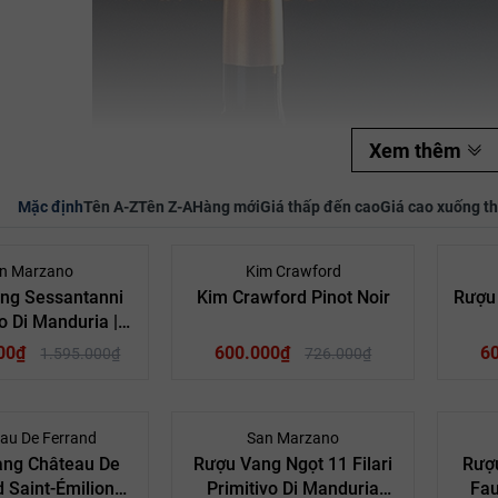
Mã giảm giá:
Ngày hết hạn:
Xem thêm
Điều kiện:
Mặc định
Tên A-Z
Tên Z-A
Hàng mới
Giá thấp đến cao
Giá cao xuống t
- 23%
- 17%
n Marzano
Kim Crawford
ng Sessantanni
Kim Crawford Pinot Noir
Rượu 
vo Di Manduria |
60 Primitivo
00₫
600.000₫
6
1.595.000₫
726.000₫
- 30%
- 19%
au De Ferrand
San Marzano
ang Château De
Rượu Vang Ngọt 11 Filari
Rượ
Vang New
Quốc gia:
Vang
 Saint-Émilion
Primitivo Di Manduria
Fau
Vang Ý
Quốc gia:
Zealand