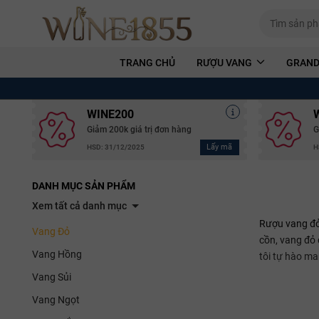
TRANG CHỦ
RƯỢU VANG
GRAND
WINE200
Giảm 200k giá trị đơn hàng
G
Lấy mã
HSD: 31/12/2025
H
DANH MỤC SẢN PHẨM
Xem tất cả danh mục
Rượu vang đỏ 
Vang Đỏ
cồn, vang đỏ
Vang Hồng
tôi tự hào m
Vang Sủi
Vang Ngọt