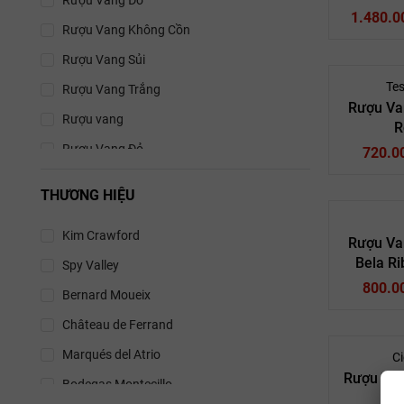
Gra
1.480.0
Rượu Vang Không Cồn
Rượu Va
Rượu Vang Sủi
14
San Marza
Te
Rượu Vang Trắng
1. Rượu 
Rượu Va
Rượu vang
Primit
R
Van
Điểm mấu chốt
Rượu Vang Đỏ
720.0
trúc. Chính lớ
Pri
Rượu Va
Màu sắc 
THƯƠNG HIỆU
14
Château 
Vị chát (
Kim Crawford
Rượu Va
Hương th
Bela Ri
Spy Valley
Vang T
Grand
800.0
So với các loạ
Bernard Moueix
sang trọng.
,
Cabernet 
Château de Ferrand
Rượu Va
2. Điều 
14.
Marqués del Atrio
Ci
Châte
Teso 
Rượu Van
Hương vị
Bodegas Montecillo
sồi hay d
Vang T