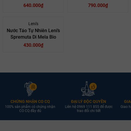
3L
640.000₫
790.000₫
Nước Táo Tự Nhiên Kohl Cuvee Mountain Apple
Juice Mirtillo Selvatico Wild Blueberry
Leni's
Sự kết hợp giữa táo vùng núi và việt quất dại tạo nên hương vị hài
Nước Táo Tự Nhiên Leni’s
hòa giữa vị ngọt tự nhiên và chút chua nhẹ thanh mát. Dòng nước ép
Spremuta Di Mela Bio
này mang hương thơm trái cây nổi bật, phù hợp dùng lạnh trong
430.000₫
những ngày hè hoặc kết hợp cùng các món bánh ngọt.
Nước Táo Tự Nhiên Kohl Apple Juice
Sonnenglanz
Được làm từ những trái táo tuyển chọn, Kohl Apple Juice
Sonnenglanz mang phong cách thanh nhẹ với vị táo tươi tự nhiên, dễ
uống và cân bằng. Đây là lựa chọn phù hợp cho cả người lớn và trẻ
nhỏ nhờ hương vị dịu nhẹ và tươi mát.
CHỨNG NHẬN CO CQ
ĐẠI LÝ ĐỘC QUYỀN
GIA
100% sản phẩm có chứng nhận
Liên hệ 0969 111 855 để được
Giao h
CO CQ đầy đủ
trao đổi chi tiết
Nước Táo Tự Nhiên Kohl Apple Juice Rouge
Dòng nước táo Rouge gây ấn tượng với màu sắc bắt mắt cùng hương
vị trái cây đậm đà hơn. Vị ngọt tự nhiên hòa quyện cùng độ acid nhẹ