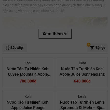
hiệu nổi tiếng như Kohl hay Lenì’s đang được yêu thích nhờ hương vị
đặc trưng và phong cách châu Âu tinh tế.
Mã giảm giá:
Xem thêm
Ngày hết hạn:
0
Sắp xếp
Bộ lọc
Điều kiện:
Kohl
Kohl
Nước Táo Tự Nhiên Kohl
Nước Táo Tự Nhiên Kohl
Cuvée Mountain Apple
Apple Juice Sonnenglanz
Juice Mirtillo Selvatico
700.000₫
640.000₫
Wild Blueberry
Nước táo tự nhiên từ Ý
Kohl
Leni's
Nước Táo Tự Nhiên Kohl
Nước Táo Tự Nhiên Leni’s
Những dòng nước táo tự nhiên nổi bật
Apple Juice Rouge
Spremuta Di Mela – Bịch