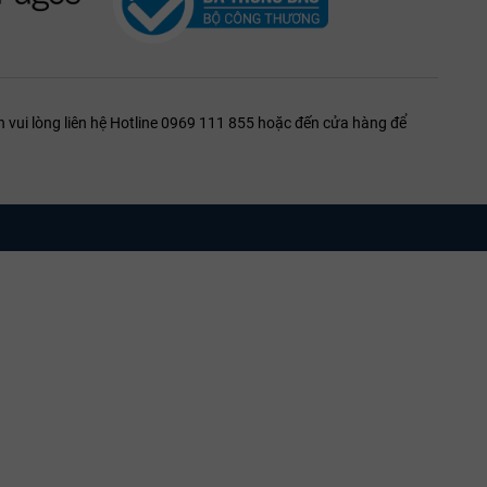
 vui lòng liên hệ Hotline 0969 111 855 hoặc đến cửa hàng để
vang Pháp
t đối
õ nguồn gốc. Chất lượng của món quà chính là hình ảnh của