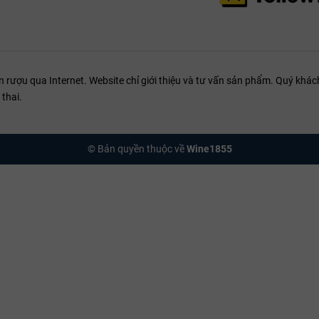
ượu qua Internet. Website chỉ giới thiệu và tư vấn sản phẩm. Quý khách
thai.
© Bản quyền thuộc về
Wine1855
Mẫu hộp quà đơn chai rượu 
ết lựa chọn Quà tặng Doanh nghiệp "Ghi điểm" tuyệ
món quà xứng tầm, doanh nghiệp cần chú trọng 4 tiêu chí vàng:
ợng là ưu tiên số 1:
Tuyệt đối không chọn vật phẩm rẻ tiền hoặc không r
doanh nghiệp bạn.