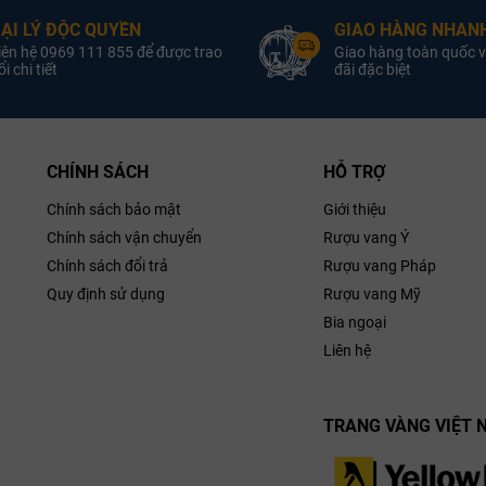
1 chai rượu vang Ý CF
1 chai rượu vang đỏ
ẠI LÝ ĐỘC QUYỀN
GIAO HÀNG NHANH
Collefrisio Viquadra
indoro Negroamaro
Montepulciano d’Abruzzo
iên hệ 0969 111 855 để được trao
Giao hàng toàn quốc v
i chi tiết
đãi đặc biệt
sang
Hộp quà được thiết kế
, dùng chất
trọng, tinh xảo
liệu giấy ép kim ánh vàng với
họa tiết dập nổi, thể hiện sự
trang trọng và đẳng cấp.
CHÍNH SÁCH
HỖ TRỢ
túi xách
Sản phẩm đi kèm
đồng bộ.
cao cấp
Chính sách bảo mật
Giới thiệu
Chính sách vận chuyển
Rượu vang Ý
Chính sách đổi trả
Rượu vang Pháp
Quy định sử dụng
Rượu vang Mỹ
Bia ngoại
Liên hệ
TRANG VÀNG VIỆT 