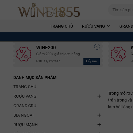
TRANG CHỦ
RƯỢU VANG
GRAND
WINE200
Giảm 200k giá trị đơn hàng
G
Lấy mã
HSD: 31/12/2025
H
DANH MỤC SẢN PHẨM
TRANG CHỦ
Trong môi trư
RƯỢU VANG
trân trọng và
GRAND CRU
làm hài lòng 
BIA NGOẠI
RƯỢU MẠNH