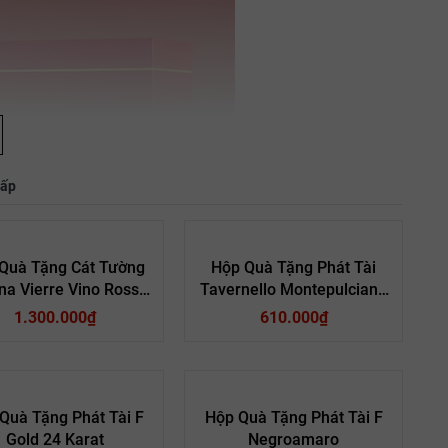
hấp
Quà Tặng Cát Tường
Hộp Quà Tặng Phát Tài
na Vierre Vino Rosso
Tavernello Montepulciano
D’Italia
D’Abruzzo
1.300.000₫
610.000₫
Quà Tặng Phát Tài F
Hộp Quà Tặng Phát Tài F
Gold 24 Karat
Negroamaro