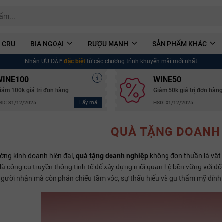
 CRU
BIA NGOẠI
RƯỢU MẠNH
SẢN PHẨM KHÁC
Nhận ƯU ĐÃI*
đặc biệt
từ các chương trình khuyến mãi mới nhất
WINE100
WINE50
iảm 100k giá trị đơn hàng
Giảm 50k giá trị đơn hàn
Lấy mã
SD: 31/12/2025
HSD: 31/12/2025
QUÀ TẶNG DOANH
ờng kinh doanh hiện đại,
quà tặng doanh nghiệp
không đơn thuần là vật p
 là công cụ truyền thông tinh tế để xây dựng mối quan hệ bền vững với đ
người nhận mà còn phản chiếu tầm vóc, sự thấu hiểu và gu thẩm mỹ đỉnh 