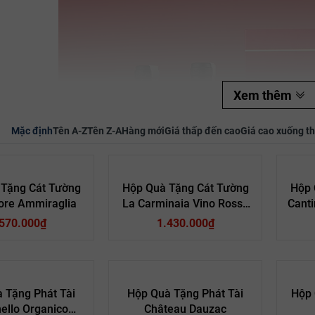
Mã giảm giá:
Ngày hết hạn:
Xem thêm
Điều kiện:
Mặc định
Tên A-Z
Tên Z-A
Hàng mới
Giá thấp đến cao
Giá cao xuống t
 Tặng Cát Tường
Hộp Quà Tặng Cát Tường
Hộp 
ore Ammiraglia
La Carminaia Vino Rosso
Canti
D’Italia
.570.000₫
1.430.000₫
 Tặng Phát Tài
Hộp Quà Tặng Phát Tài
Hộp 
ello Organico
Château Dauzac