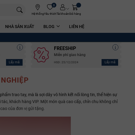
0
Hệ thống
Yêu thích
Tài khoản
Giỏ hàng
NHÀ SẢN XUẤT
BLOG
LIÊN HỆ
FREESHIP
g
Miễn phí giao hàng
Lấy mã
Lấy mã
HSD: 25/12/2024
 NGHIỆP
hẩm trao tay, mà là sợi dây vô hình kết nối lòng tin, thể hiện sự
ối tác, khách hàng VIP. Một món quà cao cấp, chỉn chu không chỉ
cao của đơn vị gửi tặng.