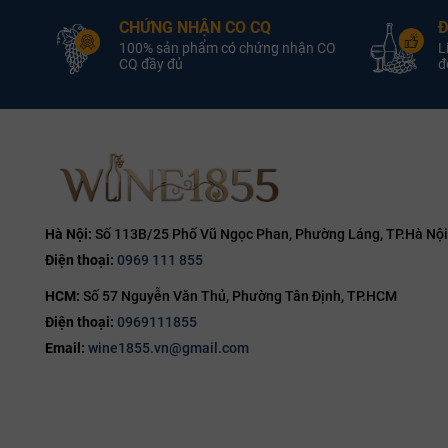
Hộp 
CHỨNG NHẬN CO CQ
Đ
5L
14.1%
V
100% sản phẩm có chứng nhận CO
L
6L
CQ đầy đủ
đổ
14.2%
9L
14.5%
12L
14.7%
14.8%
15%
15.5%
Hà Nội:
Số 113B/25 Phố Vũ Ngọc Phan, Phường Láng, TP.Hà Nội
Điện thoại:
0969 111 855
16%
HCM:
Số 57 Nguyễn Văn Thủ, Phường Tân Định, TP.HCM
16.5%
Điện thoại:
0969111855
17%
Email:
wine1855.vn@gmail.com
19%
20%