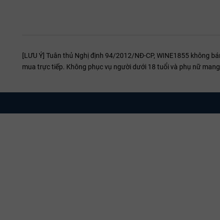
[LƯU Ý] Tuân thủ Nghị định 94/2012/NĐ-CP, WINE1855 không bán r
mua trực tiếp. Không phục vụ người dưới 18 tuổi và phụ nữ mang 
3. Bí quy
Để chọn được 
Chất lư
chính 