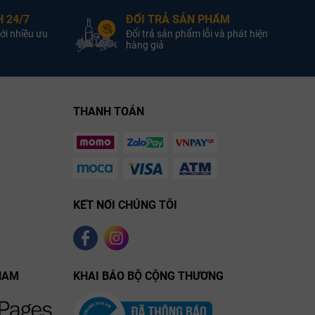
750ml
Dung Tích:
Hộp quà bao gồm:
 24/7
ĐỔI TRẢ SẢN PHẨM
1 chai rượu vang Ý CF
ới nhiều ưu
Đổi trả sản phẩm lỗi và phát hiện
Collefrisio Limited Edition
hàng giả
Ten Vintages
Tên gọi "Ten Vintages" (10
niên vụ) và việc sản xuất giới
tinh
hạn mang ý nghĩa về sự
túy, bền bỉ và gắn kết lâu
THANH TOÁN
.
dài
túi xách
Sản phẩm đi kèm
đồng bộ.
cao cấp
đẳng
cấp, trân trọng và sành điệu
KẾT NỐI CHÚNG TÔI
NAM
KHAI BÁO BỘ CỘNG THƯƠNG