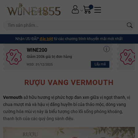
Nhận ƯU ĐÃI*
đặc biệt
từ các chương trình khuyến mãi mới nhất
WINE200
Giảm 200k giá trị đơn hàng
Lấy mã
HSD: 31/12/2025
RƯỢU VANG VERMOUTH
Vermouth
sở hữu hương vị phức hợp đan xen giữa vị ngọt thanh, vị
chua mượt mà và hậu vị đắng huyền bí của thảo mộc, dòng vang
cường hóa mùi vị này là biểu tượng cho lối sống phóng khoáng,
thanh lịch của các quý ông sành điệu.