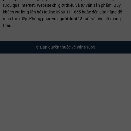
rượu qua Internet. Website chỉ giới thiệu và tư vấn sản phẩm. Quý
giã, vị chát nhẹ và hương thơm thanh khiết của hoa trắng, thảo
khách vui lòng liên hệ Hotline 0969 111 855 hoặc đến cửa hàng để
mộc, vỏ chanh và khoáng chất. Dry Vermouth chính là mảnh
mua trực tiếp. Không phục vụ người dưới 18 tuổi và phụ nữ mang
ghép tối thượng làm nên ly "King of Cocktail" – Martini.
thai.
Bianco Vermouth (Vermouth Trắng Ngọt)
Dòng vang lai độc đáo giữa hai trường phái trên: Mang sắc vàng
trong vắt của Dry Vermouth nhưng lại sở hữu vị ngọt ngào, êm dịu
© Bản quyền thuộc về
Wine1855
của Sweet Vermouth, ngập tràn hương hoa và hương trái cây nhiệt
đới ngọt ngào tương tự như các dòng
rượu vang ngọt
cao cấp.
3. Nghệ Thuật Thưởng Thức Vermouth Đúng
Điệu
Cá tính đa năng của Vermouth cho phép bạn thưởng thức theo nhiều
cách thức lập thể khác nhau:
Uống trực tiếp làm vang khai vị (Aperitif):
Cách thưởng thức
kinh điển của người Ý và Tây Ban Nha. Hãy rót Vermouth (đặc
biệt là dòng Rosso hoặc Bianco) vào một chiếc ly bầu vừa, thêm
vài viên đá già, một lát cam tươi hoặc quả ô-liu xanh. Vị chua