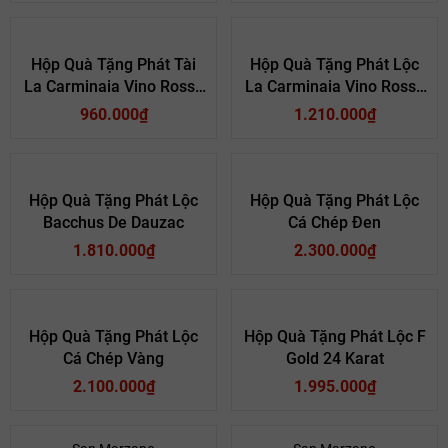
Rượu vang đỏ – lựa chọn truyền thống
Xuất xứ: Pháp, Ý, Chile, Úc...
Hộp Quà Tặng Phát Tài
Hộp Quà Tặng Phát Lộc
Hương vị dễ uống, hợp với món ăn Việt
La Carminaia Vino Rosso
La Carminaia Vino Rosso
Giá dao động từ 400.000đ – vài triệu đồng/chai
D’Italia
D’Italia
960.000₫
1.210.000₫
Hộp Quà Tặng Phát Lộc
Hộp Quà Tặng Phát Lộc
Bacchus De Dauzac
Cá Chép Đen
1.810.000₫
2.300.000₫
Hộp Quà Tặng Phát Lộc
Hộp Quà Tặng Phát Lộc F
Cá Chép Vàng
Gold 24 Karat
2.100.000₫
1.995.000₫
Rượu mạnh – lựa chọn cho người sành
- 25%
- 28%