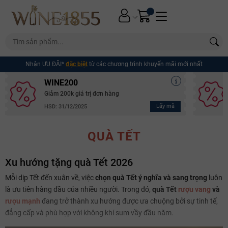
Nhận ƯU ĐÃI*
đặc biệt
từ các chương trình khuyến mãi mới nhất
WINE200
Giảm 200k giá trị đơn hàng
Lấy mã
HSD: 31/12/2025
QUÀ TẾT
Xu hướng tặng quà Tết 2026
Mỗi dịp Tết đến xuân về, việc
chọn quà Tết ý nghĩa và sang trọng
luôn
là ưu tiên hàng đầu của nhiều người. Trong đó,
quà Tết
rượu vang
và
rượu mạnh
đang trở thành xu hướng được ưa chuộng bởi sự tinh tế,
đẳng cấp và phù hợp với không khí sum vầy đầu năm.