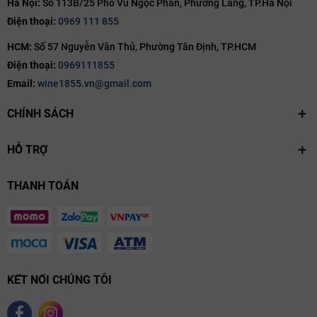
Hà Nội:
Số 113B/25 Phố Vũ Ngọc Phan, Phường Láng, TP.Hà Nội
tín?
Điện thoại:
0969 111 855
Quà Tết rượu vang, rượu mạnh
không chỉ mang giá trị vật chất mà
HCM:
Số 57 Nguyễn Văn Thủ, Phường Tân Định, TP.HCM
còn chứa đựng sự chân thành, tinh tế và đẳng cấp trong từng lựa
Điện thoại:
0969111855
chọn. Đây chính là món quà hoàn hảo để gửi gắm lời chúc năm mới
Email:
wine1855.vn@gmail.com
an khang, hạnh phúc đến người thân, bạn bè và đối tác.
CHÍNH SÁCH
HỖ TRỢ
THANH TOÁN
KẾT NỐI CHÚNG TÔI