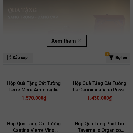
Xem thêm
0
Sắp xếp
Bộ lọc
Hộp Quà Tặng Cát Tường
Hộp Quà Tặng Cát Tường
Terre More Ammiraglia
La Carminaia Vino Rosso
Không chỉ là thức uống,
rượu vang
hay
rượu ngoại cao cấp
còn đại
Mã giảm giá:
D’Italia
diện cho sự may mắn, thịnh vượng và lời chúc năm mới an khang gửi
1.570.000₫
1.430.000₫
Ngày hết hạn:
đến người thân, bạn bè, đối tác.
Vì sao nên chọn rượu vang, rượu mạnh làm quà
Điều kiện:
Hộp Quà Tặng Cát Tường
Hộp Quà Tặng Phát Tài
Tết?
Cantina Vierre Vino
Tavernello Organico