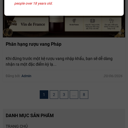
people over 18 years old.
Phân hạng rượu vang Pháp
Khi đứng trước một kệ rượu vang nhập khẩu, bạn sẽ dễ dàng
nhận ra một đặc điểm kỳ lạ...
Đăng bởi:
Admin
20/06/2026
1
2
3
...
8
DANH MỤC SẢN PHẨM
TRANG CHỦ