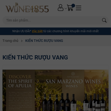
Nhận ƯU ĐÃI*
đặc biệt
từ các chương trình khuyến mãi mới nhất
Trang chủ
KIẾN THỨC RƯỢU VANG
KIẾN THỨC RƯỢU VANG