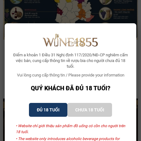
Các vùng rượu vang Pháp nổi tiếng
Điểm a khoản 1 Điều 31 Nghị định 117/2020/NĐ-CP nghiêm cấm
việc bán, cung cấp thông tin về rượu bia cho người chưa đủ 18
Đối với thế giới rượu vang Cựu Thế Giới, nước Pháp chính là một
tuổi.
tượng đài bất bại. Tuy nhiên,...
Vui lòng cung cấp thông tin / Please provide your information
Đăng bởi:
Admin
20/06/2026
QUÝ KHÁCH ĐÃ ĐỦ 18 TUỔI?
ĐỦ 18 TUỔI
CHƯA 18 TUỔI
• Website chỉ giới thiệu sản phẩm đồ uống có cồn cho người trên
18 tuổi.
• The website only introduces alcoholic beverage products for