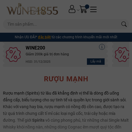
Nhận ƯU ĐÃI*
đặc biệt
từ các chương trình khuyến mãi mới nhất
WINE200
Giảm 200k giá trị đơn hàng
Lấy mã
HSD: 31/12/2025
RƯỢU MẠNH
Rượu mạnh (Spirits) từ lâu đã khẳng định vị thế là dòng đồ uống
đẳng cấp, biểu tượng cho sự tinh tế và quyền lực trong giới sành sỏi.
Khác với vang hay bia, rượu mạnh có nồng độ cồn cao, được tạo ra
từ quá trình chưng cất tỉ mỉ các loại ngũ cốc, trái cây hoặc mía
đường. Thế giới
Spirits
vô cùng phong phú, từ những chai Single Malt
Whisky khói nồng nàn, những dòng Cognac êm mượt quý tộc đến