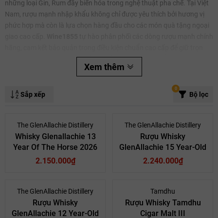
những loại Gin, Rum đầy biến hóa trong nghệ thuật pha chế. Tại Việt
Nam, rượu mạnh nhập khẩu không chỉ được yêu thích bởi hương vị
phức hợp mà còn là lựa chọn hàng đầu cho các món quà tặng ngoại
giao cao cấp.
Wine1855
tự hào phân phối các dòng rượu mạnh chính
hãng, cam kết bảo quản trong điều kiện chuẩn cao cấp để giữ trọn
vẹn từng giọt tinh hoa từ những nhà chưng cất lừng lẫy thế giới.
Xem thêm
0
Sắp xếp
Bộ lọc
The GlenAllachie Distillery
The GlenAllachie Distillery
Whisky Glenallachie 13
Rượu Whisky
Year Of The Horse 2026
GlenAllachie 15 Year-Old
Mã giảm giá:
2.150.000₫
2.240.000₫
Ngày hết hạn:
Điều kiện:
The GlenAllachie Distillery
Tamdhu
Rượu Whisky
Rượu Whisky Tamdhu
GlenAllachie 12 Year-Old
Cigar Malt III