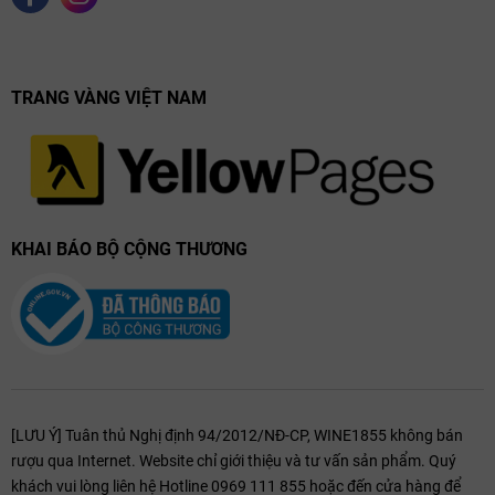
Uống Neat:
Uống nguyên chất để cảm nhận trọn vẹn nguyên
bản.
On the rocks:
Thêm một viên đá lớn giúp giảm độ gắt, nhưng
TRANG VÀNG VIỆT NAM
hãy lưu ý đá tan có thể làm loãng vị.
Ly phù hợp:
Ly Glencairn cho Whisky, ly Tulip cho Cognac.
Pairing:
Thử kết hợp Whisky khói với
Dark Chocolate
, Cognac
với
Xì gà
hoặc Bourbon với
Steak
đậm đà.
KHAI BÁO BỘ CỘNG THƯƠNG
Các Quốc Gia Nổi Tiếng Về Rượu Mạnh
Scotland:
Thánh địa của Scotch Whisky.
Pháp:
Vùng Cognac trứ danh.
Nhật Bản:
Đỉnh cao của Japanese Whisky đương đại.
[LƯU Ý] Tuân thủ Nghị định 94/2012/NĐ-CP, WINE1855 không bán
Mexico & Caribbean:
Quê hương của Tequila và Rum nhiệt đới.
rượu qua Internet. Website chỉ giới thiệu và tư vấn sản phẩm. Quý
khách vui lòng liên hệ Hotline 0969 111 855 hoặc đến cửa hàng để
Rượu Mạnh Nhập Khẩu Chính Hãng Có Gì Khác?