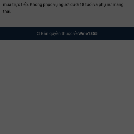
mua trực tiếp. Không phục vụ người dưới 18 tuổi và phụ nữ mang
Rượu mạnh tại
Wine1855
đảm bảo 100% có
tem nhập khẩu
và nhãn
thai.
chai chính ngạch. Chúng tôi chú trọng điều kiện bảo quản: tránh ánh
sáng trực tiếp và duy trì nhiệt độ mát mẻ ổn định, điều này cực kỳ
quan trọng để bảo vệ cấu trúc hương vị không bị biến đổi theo thời
© Bản quyền thuộc về
Wine1855
gian.
Giá Rượu Mạnh Nhập Khẩu Hiện Nay
Phổ thông (Dưới 1 triệu):
Các dòng Vodka, Rum hoặc Whisky
không số.
Premium (2 – 10 triệu):
Các dòng Whisky 12-18 năm, Cognac
XO.
Sưu tầm (Trên 20 triệu):
Các dòng Vintage hiếm, phiên bản
Limited Edition. Giá thành phụ thuộc vào:
Thời gian ủ (Aging)
,
danh tiếng của
Distillery
và độ khan hiếm.
Câu Hỏi Thường Gặp (FAQ)