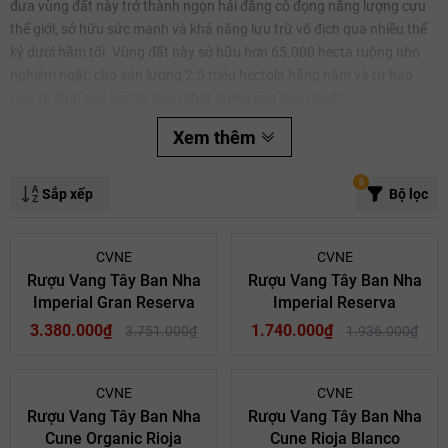
đưa vùng đất này trở thành ngọn hải đăng cô đọng năng lượng cựu
thế giới, sở hữu sức mạnh và khả năng lưu trữ vô địch qua nhiều thế
kỷ dưới hầm tối. Vùng đất này sở hữu hơn 65.000 hecta ruộng nho
nghiêm ngặt, cho sản lượng 2.5 triệu hectolit hằng năm và tự hào
ngự trị đỉnh cao kim tự tháp chất lượng của toàn quốc.
Xem thêm
0
Sắp xếp
Bộ lọc
Mã giảm giá:
Ngày hết hạn:
- 10%
- 10%
CVNE
CVNE
Rượu Vang Tây Ban Nha
Rượu Vang Tây Ban Nha
Điều kiện:
Imperial Gran Reserva
Imperial Reserva
3.380.000₫
1.740.000₫
3.751.000₫
1.936.000₫
- 10%
- 10%
CVNE
CVNE
Rượu Vang Tây Ban Nha
Rượu Vang Tây Ban Nha
Cune Organic Rioja
Cune Rioja Blanco