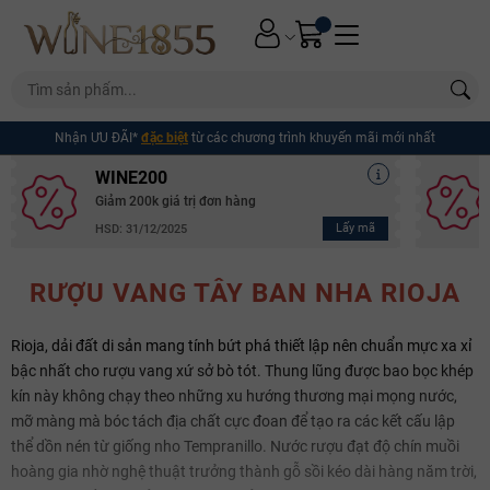
Nhận ƯU ĐÃI*
đặc biệt
từ các chương trình khuyến mãi mới nhất
WINE200
Giảm 200k giá trị đơn hàng
Lấy mã
HSD: 31/12/2025
RƯỢU VANG TÂY BAN NHA RIOJA
Rioja, dải đất di sản mang tính bứt phá thiết lập nên chuẩn mực xa xỉ
bậc nhất cho rượu vang xứ sở bò tót. Thung lũng được bao bọc khép
kín này không chạy theo những xu hướng thương mại mọng nước,
mỡ màng mà bóc tách địa chất cực đoan để tạo ra các kết cấu lập
thể dồn nén từ giống nho Tempranillo. Nước rượu đạt độ chín muồi
hoàng gia nhờ nghệ thuật trưởng thành gỗ sồi kéo dài hàng năm trời,