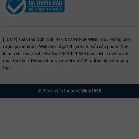
Hải khô
hậu
ôn hòa
mẻ, lộng gió
nóng
Giống
Tempranillo
Garnacha
nho
Tempranillo
độc tôn
chủ đạo
chính
[LƯU Ý] Tuân thủ Nghị định 94/2012/NĐ-CP, WINE1855 không bán
rượu qua Internet. Website chỉ giới thiệu và tư vấn sản phẩm. Quý
khách vui lòng liên hệ Hotline 0969 111 855 hoặc đến cửa hàng để
Phong
Thanh lịch,
Đậm đặc, hoa
Mỡ màng,
mua trực tiếp. Không phục vụ người dưới 18 tuổi và phụ nữ mang
cách
acid cao, lão
tím, tannin
ấm áp, cồn
thai.
rượu
hóa dài
dầy
cao
Những giống nho quan trọng nhất tại Rioja
© Bản quyền thuộc về
Wine1855
Tempranillo – Linh hồn của Rioja
Tên khoa học bắt nguồn từ
"Temprano"
trong tiếng Tây Ban Nha có
nghĩa là chín sớm. Đây là giống nho "vua" định hình nên cấu trúc nam
tính cho toàn vùng. Vỏ dầy sẫm màu, dồi dào chất anthocyanin. Khi
được nuôi dưỡng trên đất đá vôi vùng đồi cao, Tempranillo bộc lộ
hương cherry đen dại, mận chín đan xen bộ khung tannin cơ bắp săn