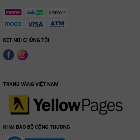
kết cấu chát dệt thêu dầy dặn dồn nén, bùng nổ hương hoa tím lãng
mạn đặc thù của nho đơn chủng Tempranillo chín mọng.
Rioja Oriental (Rioja Baja)
Dịch chuyển về phía Đông, địa hình thoải dần xuống đồng bằng ấm
áp mang đậm nét khí hậu Địa Trung Hải khô nóng. Nền đất phù sa
KẾT NỐI CHÚNG TÔI
pha sét giàu sắt, là thánh địa ngự trị của giống nho Garnacha. Nước
rượu mang kết cấu mỡ màng, nồng nàn với độ cồn ấm áp, ngập tràn
hương mứt quả đỏ cô đọng và thảo mộc nướng Provence.
Bảng So Sánh Các Tiểu Vùng Rioja
TRANG VÀNG VIỆT NAM
Tiêu
Rioja
Rioja Alta
Rioja Alavesa
chí
Oriental
300 - 400
Độ cao
400 - 500 mét
400 - 600 mét
mét
KHAI BÁO BỘ CỘNG THƯƠNG
Địa Trung
Khí
Đại Tây Dương
Lục địa mát