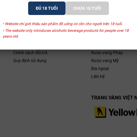
ĐỦ 18 TUỔI
CHƯA 18 TUỔI
• Website chỉ giới thiệu sản phẩm đồ uống có cồn cho người trên 18 tuổi.
CHÍNH SÁCH
HỖ TRỢ
• The website only introduces alcoholic beverage products for people over 18
Chính sách bảo mật
Giới thiệu
years old.
Chính sách vận chuyển
Rượu vang Ý
Chính sách đổi trả
Rượu vang Pháp
Quy định sử dụng
Rượu vang Mỹ
Bia ngoại
Liên hệ
TRANG VÀNG VIỆT 