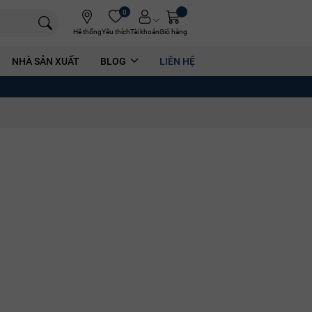
0
Hệ thống
Yêu thích
Tài khoản
Giỏ hàng
NHÀ SẢN XUẤT
BLOG
LIÊN HỆ