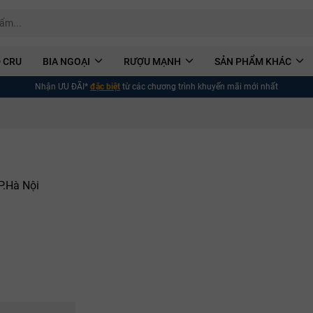
 CRU
BIA NGOẠI
RƯỢU MẠNH
SẢN PHẨM KHÁC
Nhận ƯU ĐÃI*
đặc biệt
từ các chương trình khuyến mãi mới nhất
P.Hà Nội