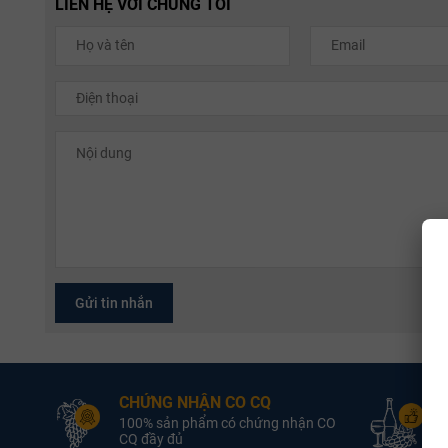
LIÊN HỆ VỚI CHÚNG TÔI
Gửi tin nhắn
CHỨNG NHẬN CO CQ
Đ
100% sản phẩm có chứng nhận CO
L
CQ đầy đủ
đổ