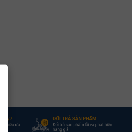
 24/7
ĐỔI TRẢ SẢN PHẨM
ới nhiều ưu
Đổi trả sản phẩm lỗi và phát hiện
hàng giả