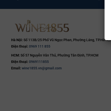
Hà Nội:
Số 113B/25 Phố Vũ Ngọc Phan, Phường Láng, TP.Hà Nội
Điện thoại:
0969 111 855
HCM:
Số 57 Nguyễn Văn Thủ, Phường Tân Định, TP.HCM
Điện thoại:
0969111855
Email:
wine1855.vn@gmail.com