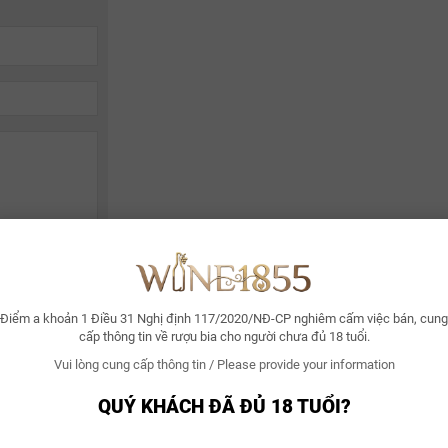
Điểm a khoản 1 Điều 31 Nghị định 117/2020/NĐ-CP nghiêm cấm việc bán, cung
cấp thông tin về rượu bia cho người chưa đủ 18 tuổi.
Vui lòng cung cấp thông tin / Please provide your information
ẠI LÝ ĐỘC QUYỀN
GIAO HÀNG NHANH
QUÝ KHÁCH ĐÃ ĐỦ 18 TUỔI?
iên hệ 0969 111 855 để được trao
Giao hàng toàn quốc v
i chi tiết
đãi đặc biệt