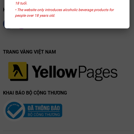
18 tuổi.
Dessert Wine Glass:
Kích thước nhỏ nhất, miệng ly hẹp để điều
KẾT NỐI CHÚNG TÔI
• The website only introduces alcoholic beverage products for
phối lượng rượu ngọt vừa phải, tránh gây cảm giác gắt (cloying)
people over 18 years old.
do nồng độ đường cao.
Tiêu chuẩn chọn ly chuẩn mực
Khi đánh giá một bộ ly, các chuyên gia Sommelier thường dựa trên hệ
thống quy chuẩn khắt khe để đảm bảo tính thẩm mỹ và công năng:
TRANG VÀNG VIỆT NAM
Độ trong suốt (Clarity):
Ly phải hoàn toàn không màu và không
có hoa văn cắt chạm. Điều này cho phép người thưởng thức
quan sát chính xác sắc độ (hue) và độ trong (limpidity) của rượu,
từ đó phán đoán được tuổi thọ và tình trạng sức khỏe của chai
vang.
KHAI BÁO BỘ CỘNG THƯƠNG
Độ cân bằng (Weight Balance):
Một chiếc ly tốt phải có trọng
tâm nằm ở phần tiếp nối giữa thân và bầu ly. Khi cầm, ly mang lại
cảm giác nhẹ nhàng nhưng chắc chắn, không bị đổ về phía trước
khi chứa rượu.
Vành ly cắt laser:
Tránh tuyệt đối các loại ly có vành cuộn tròn