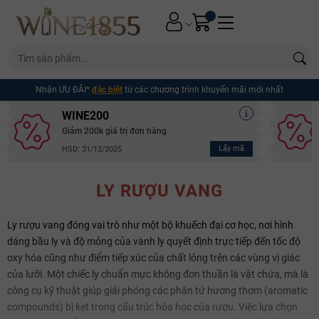
Nhận ƯU ĐÃI*
đặc biệt
từ các chương trình khuyến mãi mới nhất
WINE200
Giảm 200k giá trị đơn hàng
Lấy mã
HSD: 31/12/2025
LY RƯỢU VANG
Ly rượu vang đóng vai trò như một bộ khuếch đại cơ học, nơi hình
dáng bầu ly và độ mỏng của vành ly quyết định trực tiếp đến tốc độ
oxy hóa cũng như điểm tiếp xúc của chất lỏng trên các vùng vị giác
của lưỡi. Một chiếc ly chuẩn mực không đơn thuần là vật chứa, mà là
công cụ kỹ thuật giúp giải phóng các phân tử hương thơm (aromatic
compounds) bị kẹt trong cấu trúc hóa học của rượu. Việc lựa chọn