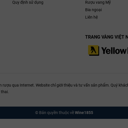
Quy định sử dụng
Rượu vang Mỹ
Bia ngoại
Liên hệ
TRANG VÀNG VIỆT 
Lịch sử phát triển rượu v
 Nổi Bật Của Rượu Vang Ý
o và khả năng pairing tuyệt vời
 học nổi bật nhất của vang Ý là hàm lượng acid tự nhiên rất cao. Điều n
ượu qua Internet. Website chỉ giới thiệu và tư vấn sản phẩm. Quý khách
ng thân thiện nhất với thực phẩm (Food-friendly wine). Độ acid sắc bén
thai.
mỡ một cách hoàn hảo.
annin đặc trưng
hữu cấu trúc tannin vô cùng đa dạng: từ sự se khít, uy nghiêm bướng b
© Bản quyền thuộc về
Wine1855
.