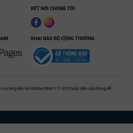
KẾT NỐI CHÚNG TÔI
NAM
KHAI BÁO BỘ CỘNG THƯƠNG
ang Ý
ày không phải là nhược điểm mà là một món quà biến chúng trở
 vui lòng liên hệ Hotline 0969 111 855 hoặc đến cửa hàng để
 giúp làm sạch vòm miệng, cắt đứt các lớp chất béo ngậy của phô
ỉnh của nho Nebbiolo cho đến sự nhung mượt, đầy đặn dạt dào của