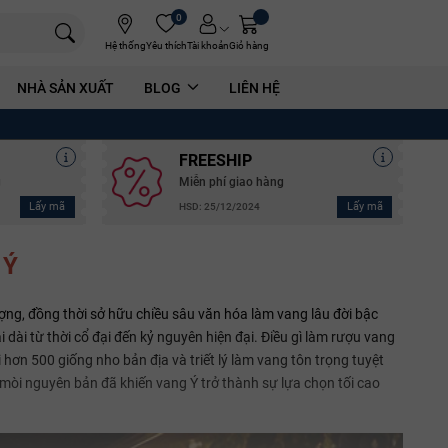
0
Hệ thống
Yêu thích
Tài khoản
Giỏ hàng
NHÀ SẢN XUẤT
BLOG
LIÊN HỆ
FREESHIP
g
Miễn phí giao hàng
Lấy mã
Lấy mã
HSD: 25/12/2024
 Ý
ượng, đồng thời sở hữu chiều sâu văn hóa làm vang lâu đời bậc
i dài từ thời cổ đại đến kỷ nguyên hiện đại. Điều gì làm rượu vang
hơn 500 giống nho bản địa và triết lý làm vang tôn trọng tuyệt
mòi nguyên bản đã khiến vang Ý trở thành sự lựa chọn tối cao