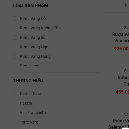
LOẠI SẢN PHẨM
1
Rượu Va
Rượu Vang Đỏ
14
San Marza
Sa
Rượu Vang Không Cồn
Rượu V
Rượu Vang Sủi
Vindor
Rượu 
Malvasia
Rượu Vang Ngọt
Rượu Va
925.00
Pazz
Rượu Vang Hồng
Pri
Rượu vang
14
Sa
Rượu Vang Đỏ
Rượu
THƯƠNG HIỆU
Ch
Vang Ý
Rượu Vang Trắng
435.0
Cielo e Terra
Rượu Va
Pazzia
15
San Marza
Vini Franchetti
Sa
Rượu Van
Rượu V
Terre Nere
Vang Ý
Salento Li
Lịch sử ph