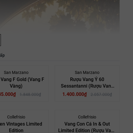
hấp
- 25%
- 32%
San Marzano
San Marzano
Vang F Gold (Vang F
Rượu Vang Ý 60
Vàng)
Sessantanni (Rượu Vang
60)
85.000₫
1.400.000₫
1.848.000₫
2.057.000₫
- 27%
- 27%
Collefrisio
Collefrisio
en Vintages Limited
Vang Con Cá In & Out
Edition
Limited Edition (Rượu Vang
ang Ý (Italy)
Quốc gia:
Vang Ý (Italy)
Quốc gia: