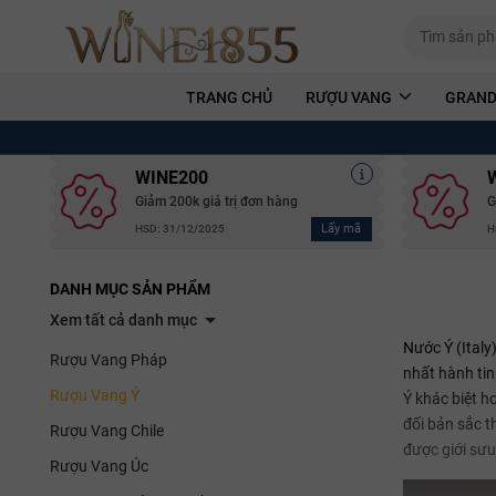
TRANG CHỦ
RƯỢU VANG
GRAND
WINE200
Giảm 200k giá trị đơn hàng
G
Lấy mã
HSD: 31/12/2025
H
DANH MỤC SẢN PHẨM
Xem tất cả danh mục
Nước Ý (Italy
Rượu Vang Pháp
nhất hành tinh
Rượu Vang Ý
Ý khác biệt h
đối bản sắc t
Rượu Vang Chile
được giới sưu
Rượu Vang Úc