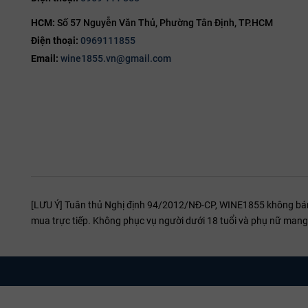
16%
Tenuta Sette Ponti
HCM:
Số 57 Nguyễn Văn Thủ, Phường Tân Định, TP.HCM
16.5%
Bosio Family Estates
Điện thoại:
0969111855
17%
Le Mortelle
Email:
wine1855.vn@gmail.com
19%
Marchesi antinori
20%
Produttori del Barbaresco
Luciano Sandrone
Pelissero
Đặc Điểm
Conterno Nervi Gattinara
Độ acid ca
Mezzacorona
Đặc tính sinh
[LƯU Ý] Tuân thủ Nghị định 94/2012/NĐ-CP, WINE1855 không bán r
Gemma Di Luna
thành dòng va
mua trực tiếp. Không phục vụ người dưới 18 tuổi và phụ nữ mang 
mai và thịt 
Freixenet
Cấu trúc t
Tedeschi
Vang đỏ Ý sở 
Domìni Veneti
nho Primitivo
Rinomata Cantina Tombacco