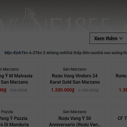
Mã giảm giá:
Ngày hết hạn:
Xem thêm
Điều kiện:
Mặc định
Tên A-Z
Tên Z-A
Hàng mới
Giá thấp đến cao
Giá cao xuống t
- 27%
- 32%
n Marzano
San Marzano
ng Ý M Malvasia
Rượu Vang Vindoro 24
Rươu 
– San Marzano
Karat Gold San Marzano
00₫
1.200.000₫
1.3
956.000₫
1.755.000₫
- 32%
Pazzia
San Marzano
Vang Ý Pazzia
Rượu Vang Ý 50
CF T
vo Di Manduria
Anniversario (Rượu Vang
 (Italy)
Quốc gia:
Vang Ý (Italy)
Quốc gia:
V