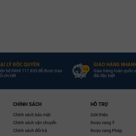
IGP
Phân Hạng:
Syrah
Giống Nho:
Merlot
,
d’Avola
Pinot Grigio
Giống Nho:
g Ý Tavernello
Rượu vang Ý Tavernello
sso Terre Siciliane
Organico Bianco Terre
Siciliane
ẠI LÝ ĐỘC QUYỀN
GIAO HÀNG NHANH
iên hệ 0969 111 855 để được trao
Giao hàng toàn quốc v
i chi tiết
đãi đặc biệt
CHÍNH SÁCH
HỖ TRỢ
Chính sách bảo mật
Giới thiệu
Chính sách vận chuyển
Rượu vang Ý
Chính sách đổi trả
Rượu vang Pháp