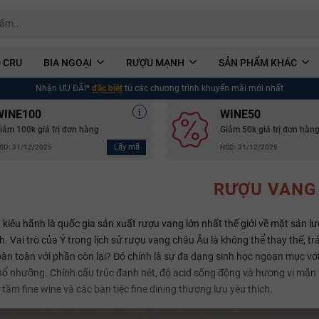
 CRU
BIA NGOẠI
RƯỢU MẠNH
SẢN PHẨM KHÁC
Nhận ƯU ĐÃI*
đặc biệt
từ các chương trình khuyến mãi mới nhất
WINE100
WINE50
iảm 100k giá trị đơn hàng
Giảm 50k giá trị đơn hàn
Lấy mã
SD: 31/12/2025
HSD: 31/12/2025
RƯỢU VANG
) kiêu hãnh là quốc gia sản xuất rượu vang lớn nhất thế giới về mặt sản l
. Vai trò của Ý trong lịch sử rượu vang châu Âu là không thể thay thế, trả
oàn toàn với phần còn lại? Đó chính là sự đa dạng sinh học ngoạn mục với 
hổ nhưỡng. Chính cấu trúc đanh nét, độ acid sống động và hương vị mặn 
 tầm fine wine và các bàn tiệc fine dining thượng lưu yêu thích.