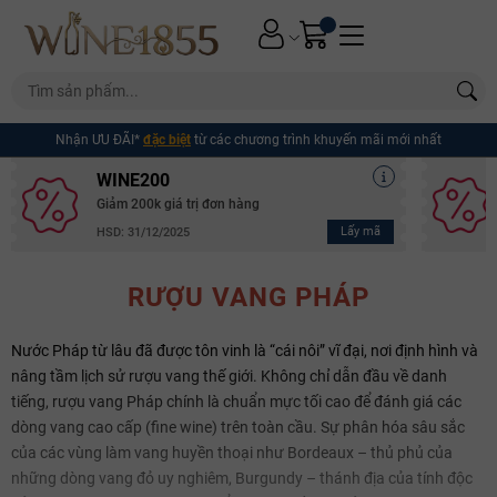
Nhận ƯU ĐÃI*
đặc biệt
từ các chương trình khuyến mãi mới nhất
WINE200
Giảm 200k giá trị đơn hàng
Lấy mã
HSD: 31/12/2025
RƯỢU VANG PHÁP
Nước Pháp từ lâu đã được tôn vinh là “cái nôi” vĩ đại, nơi định hình và
nâng tầm lịch sử rượu vang thế giới. Không chỉ dẫn đầu về danh
tiếng, rượu vang Pháp chính là chuẩn mực tối cao để đánh giá các
dòng vang cao cấp (fine wine) trên toàn cầu. Sự phân hóa sâu sắc
của các vùng làm vang huyền thoại như Bordeaux – thủ phủ của
những dòng vang đỏ uy nghiêm, Burgundy – thánh địa của tính độc