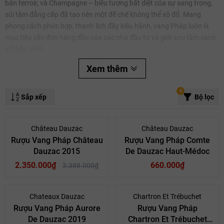
bản terroir, và Champagne – biểu tượng bất diệt của sự sang trọng,
sủi tăm đẳng cấp đã tạo nên một đế chế không thể xô đổ. Mang
phong cách phức hợp, thanh lịch đầy kiêu hãnh, vang Pháp luôn là
mục tiêu săn đón hàng đầu của các nhà đầu tư và giới sưu tầm sành
sỏi bậc nhất.
Xem thêm
0
Sắp xếp
Bộ lọc
- 31%
Château Dauzac
Château Dauzac
Rượu Vang Pháp Château
Rượu Vang Pháp Comte
Dauzac 2015
De Dauzac Haut-Médoc
Mã giảm giá:
2.350.000₫
660.000₫
3.388.000₫
Ngày hết hạn:
Điều kiện:
Chateaux Dauzac
Chartron Et Trébuchet
Rượu Vang Pháp Aurore
Rượu Vang Pháp
Rượu vang Pháp
De Dauzac 2019
Chartron Et Trébuchet