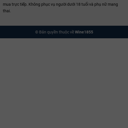
mua trực tiếp. Không phục vụ người dưới 18 tuổi và phụ nữ mang
Premier Cru:
Cấp độ xếp ngay sau Grand Cru, sở hữu chất lượng
thai.
và hương vị vô cùng vượt trội.
Riêng tại vùng Bordeaux, danh tiếng gắn liền với
Bordeaux
Classification 1855
– bảng phân hạng lịch sử do Hoàng đế
© Bản quyền thuộc về
Wine1855
Napoleon III yêu cầu lập ra, chia các lâu đài (Château) vùng
Médoc thành 5 cấp bậc (Từ First Growth - Premier Cru Classé đến
Fifth Growth), định hình nên thị trường fine wine xa xỉ cho đến tận
ngày nay.
Các Vùng Rượu Vang Nổi Tiếng Của Pháp
Bordeaux – Thủ phủ vang đỏ thế giới
Nằm ở phía Tây Nam nước Pháp, vùng
vang Bordeaux
được chia làm
hai bờ bởi dòng sông Garonne và Dordogne:
Left Bank (Bờ Trái):
Gồm các tiểu vùng danh tiếng như Médoc,
Margaux, Pauillac, Saint-Julien. Thổ nhưỡng sỏi cuội đặc trưng
phù hợp hoàn hảo với giống nho
Cabernet Sauvignon
, tạo ra
những dòng vang đỏ uy nghiêm, tannin mạnh mẽ và khả năng