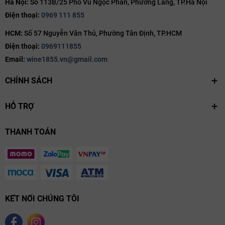
Hà Nội:
Số 113B/25 Phố Vũ Ngọc Phan, Phường Láng, TP.Hà Nội
Điện thoại:
0969 111 855
Hệ Thống Phân Hạng Rượu Vang Pháp
HCM:
Số 57 Nguyễn Văn Thủ, Phường Tân Định, TP.HCM
Hệ thống phân hạng rượu vang Pháp (appellation system) vô cùng
Điện thoại:
0969111855
nghiêm ngặt, đóng vai trò bảo chứng chất lượng và tính nguyên bản:
Email:
wine1855.vn@gmail.com
CHÍNH SÁCH
HỖ TRỢ
THANH TOÁN
KẾT NỐI CHÚNG TÔI
Phân hạng rượu vang Pháp