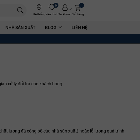
0
Hệ thống
Yêu thích
Tài khoản
Giỏ hàng
NHÀ SẢN XUẤT
BLOG
LIÊN HỆ
ian xử lý đổi trả cho khách hàng.
ẩn chất lượng đã công bố của nhà sản xuất) hoặc lỗi trong quá trình