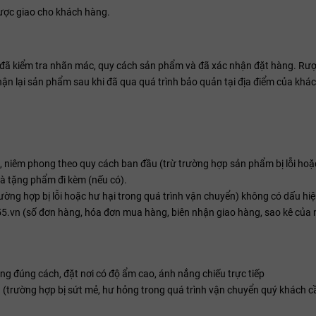
ược giao cho khách hàng.
 đã kiểm tra nhãn mác, quy cách sản phẩm và đã xác nhận đặt hàng. R
hận lại sản phẩm sau khi đã qua quá trình bảo quản tại địa điểm của khá
niêm phong theo quy cách ban đầu (trừ trường hợp sản phẩm bị lỗi hoặc 
à tặng phẩm đi kèm (nếu có).
ờng hợp bị lỗi hoặc hư hại trong quá trình vận chuyển) không có dấu hi
5.vn (số đơn hàng, hóa đơn mua hàng, biên nhận giao hàng, sao kê của 
 đúng cách, đặt nơi có độ ẩm cao, ánh nắng chiếu trực tiếp
(trường hợp bị sứt mẻ, hư hỏng trong quá trình vận chuyển quý khách cần