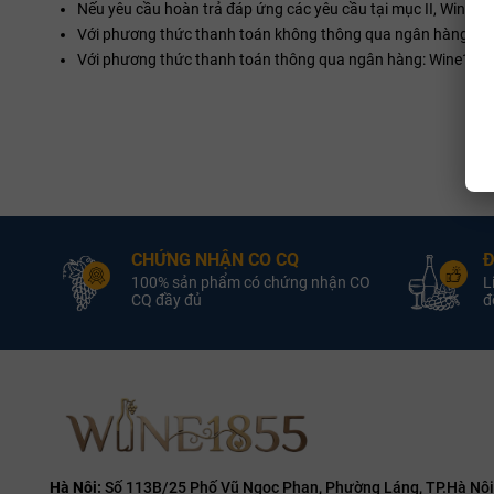
Nếu yêu cầu hoàn trả đáp ứng các yêu cầu tại mục II, Wine185
Với phương thức thanh toán không thông qua ngân hàng: khá
Với phương thức thanh toán thông qua ngân hàng: Wine1855.vn
CHỨNG NHẬN CO CQ
Đ
100% sản phẩm có chứng nhận CO
L
CQ đầy đủ
đổ
Hà Nội:
Số 113B/25 Phố Vũ Ngọc Phan, Phường Láng, TP.Hà Nội