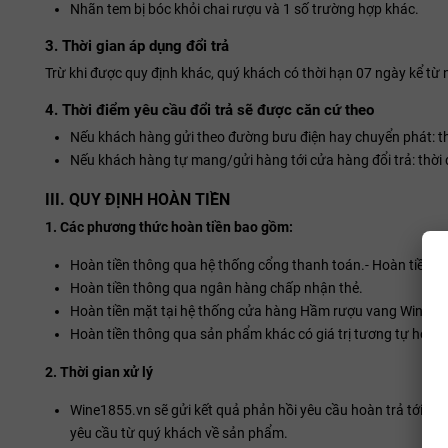
Nhãn tem bị bóc khỏi chai rượu và 1 số trường hợp khác.
3. Thời gian áp dụng đổi trả
Trừ khi được quy định khác, quý khách có thời hạn 07 ngày kể từ n
4. Thời điểm yêu cầu đổi trả sẽ được căn cứ theo
Nếu khách hàng gửi theo đường bưu điện hay chuyển phát: thờ
Nếu khách hàng tự mang/gửi hàng tới cửa hàng đổi trả: thời 
III. QUY ĐỊNH HOÀN TIỀN
1. Các phương thức hoàn tiền bao gồm:
Hoàn tiền thông qua hệ thống cổng thanh toán.- Hoàn tiền 
Hoàn tiền thông qua ngân hàng chấp nhận thẻ.
Hoàn tiền mặt tại hệ thống cửa hàng Hầm rượu vang Wine18
Hoàn tiền thông qua sản phẩm khác có giá trị tương tự hoặc
2. Thời gian xử lý
Wine1855.vn sẽ gửi kết quả phản hồi yêu cầu hoàn trả tới qu
yêu cầu từ quý khách về sản phẩm.