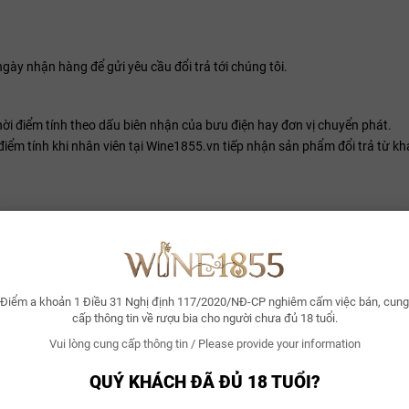
gày nhận hàng để gửi yêu cầu đổi trả tới chúng tôi.
i điểm tính theo dấu biên nhận của bưu điện hay đơn vị chuyển phát.
điểm tính khi nhân viên tại Wine1855.vn tiếp nhận sản phẩm đổi trả từ k
thông qua chuyển khoản ngân hàng.
55.vn
Điểm a khoản 1 Điều 31 Nghị định 117/2020/NĐ-CP nghiêm cấm việc bán, cung
 cao hơn.
cấp thông tin về rượu bia cho người chưa đủ 18 tuổi.
Vui lòng cung cấp thông tin / Please provide your information
ý khách thông qua email hoặc/và tin nhắn SMS, liên lạc mạng xã hội… tro
QUÝ KHÁCH ĐÃ ĐỦ 18 TUỔI?