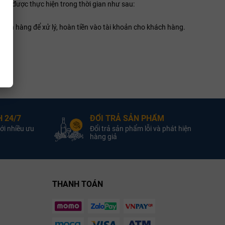
 trả được thực hiện trong thời gian như sau:
ngân hàng để xử lý, hoàn tiền vào tài khoản cho khách hàng.
 24/7
ĐỔI TRẢ SẢN PHẨM
ới nhiều ưu
Đổi trả sản phẩm lỗi và phát hiện
hàng giả
THANH TOÁN