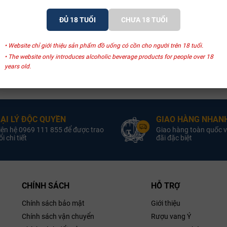
5.vn sẽ thực hiện thủ tục hoàn tiền cho khách hàng kể từ khi yêu cầu đổi
ch hàng sẽ nhận được tiền hoàn từ 5-7 ngày làm việc.
ĐỦ 18 TUỔI
CHƯA 18 TUỔI
 sẽ hoàn tất thủ tục hoàn tiền từ 5-7 ngày làm việc và gửi yêu cầu tới 
• Website chỉ giới thiệu sản phẩm đồ uống có cồn cho người trên 18 tuổi.
• The website only introduces alcoholic beverage products for people over 18
years old.
ẠI LÝ ĐỘC QUYỀN
GIAO HÀNG NHANH
iên hệ 0969 111 855 để được trao
Giao hàng toàn quốc v
i chi tiết
đãi đặc biệt
CHÍNH SÁCH
HỖ TRỢ
Chính sách bảo mật
Giới thiệu
Chính sách vận chuyển
Rượu vang Ý