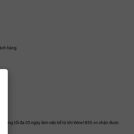
hách hàng.
ng vòng tối đa 05 ngày làm việc kể từ khi Wine1855.vn nhận được