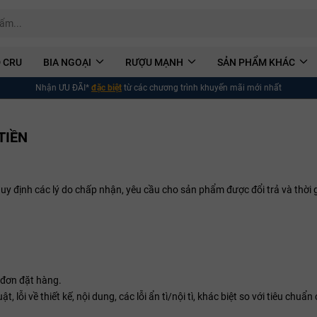
 CRU
BIA NGOẠI
RƯỢU MẠNH
SẢN PHẨM KHÁC
Nhận ƯU ĐÃI*
đặc biệt
từ các chương trình khuyến mãi mới nhất
TIỀN
y định các lý do chấp nhận, yêu cầu cho sản phẩm được đổi trả và thời g
 đơn đặt hàng.
 lỗi về thiết kế, nội dung, các lỗi ẩn tì/nội tì, khác biệt so với tiêu chu