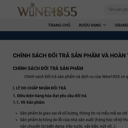
TRANG CHỦ
RƯỢU VANG
GRAND
CHÍNH SÁCH ĐỔI TRẢ SẢN PHẨM VÀ HOÀN 
CHÍNH SÁCH ĐỔI TRẢ SẢN PHẨM
Chính sách Đổi trả sản phẩm và dịch vụ của Wine1855.vn qu
I. LÝ DO CHẤP NHẬN ĐỔI TRẢ
1. Điều kiện hàng hóa đạt yêu cầu đổi trả
1.1. Về Sản phẩm
Sản phẩm bị giao sai về số lượng, thông tin và mẫu mã so với
Sản phẩm bị hỏng do lỗi của nhà sản xuất (hỏng hóc về kỹ thuật,
vận chuyển (bị biến dạng, trầy xước, vấy bẩn, nứt vỡ…).