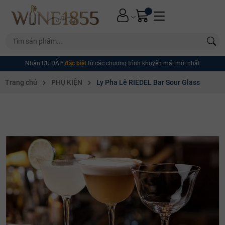
Nhận ƯU ĐÃI*
đặc biệt
từ các chương trình khuyến mãi mới nhất
Trang chủ
PHỤ KIỆN
Ly Pha Lê RIEDEL Bar Sour Glass