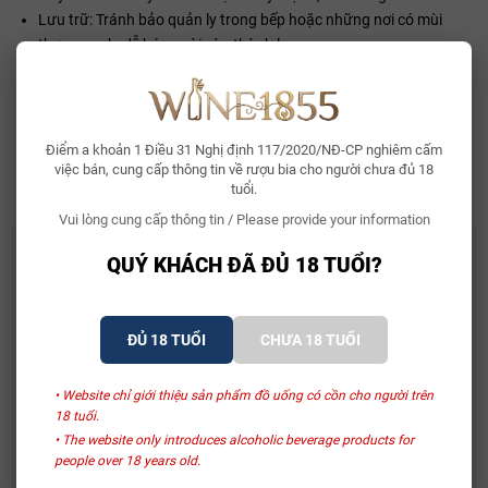
Lưu trữ: Tránh bảo quản ly trong bếp hoặc những nơi có mùi
thơm mạnh, dễ bám mùi vào thành ly.
Miếng vải đánh bóng ly
Rửa ở nhiệt độ sôi (để diệt khuẩn) bằng xà phòng không mùi.
Nên cài đặt máy rửa ở mức nhiệt độ tối thiểu là 170°F/75°C
Không được sử dụng nước xả để rửa lại miếng vải (tránh màng
Điểm a khoản 1 Điều 31 Nghị định 117/2020/NĐ-CP nghiêm cấm
dầu mỡ bám trên bề mặt)
việc bán, cung cấp thông tin về rượu bia cho người chưa đủ 18
tuổi.
Vui lòng cung cấp thông tin / Please provide your information
CÓ THỂ BẠN THÍCH
QUÝ KHÁCH ĐÃ ĐỦ 18 TUỔI?
Whisky Glenallachie 13 Year Of The Horse 2026
2.150.000₫
ĐỦ 18 TUỔI
CHƯA 18 TUỔI
• Website chỉ giới thiệu sản phẩm đồ uống có cồn cho người trên
Bia Bỉ Trappistes Rochefort 10
18 tuổi.
150.000₫
• The website only introduces alcoholic beverage products for
people over 18 years old.