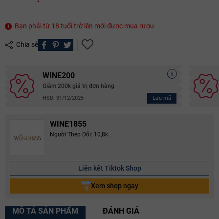
Mã giảm giá:
Bạn phải từ 18 tuổi trở lên mới được mua rượu
Chia sẻ
Ngày hết hạn:
Điều kiện:
WINE200
Giảm 200k giá trị đơn hàng
Copy mã và nhập mã ở trang
THANH TOÁN
bạn nhé!
Lưu mã
HSD: 31/12/2025
WINE1855
Người Theo Dõi: 10,8k
Liên kết Tiktok Shop
Xem shop ngay
MÔ TẢ SẢN PHẨM
ĐÁNH GIÁ