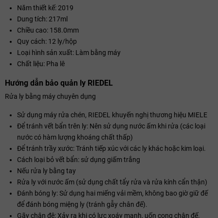
Năm thiết kế: 2019
Dung tích: 217ml
Chiều cao: 158.0mm
Quy cách: 12 ly/hộp
Loại hình sản xuất: Làm bằng máy
Chất liệu: Pha lê
Hướng dẫn bảo quản ly RIEDEL
Rửa ly bằng máy chuyên dụng
Sử dụng máy rửa chén, RIEDEL khuyến nghị thương hiệu MIELE
Để tránh vết bẩn trên ly: Nên sử dụng nước ấm khi rửa (các loại
nước có hàm lượng khoáng chất thấp)
Để tránh trầy xước: Tránh tiếp xúc với các ly khác hoặc kim loại.
Cách loại bỏ vết bẩn: sử dụng giấm trắng
Nếu rửa ly bằng tay
Rửa ly với nước ấm (sử dụng chất tẩy rửa và rửa kính cẩn thận)
Đánh bóng ly: Sử dụng hai miếng vải mềm, không bao giờ giữ đế
để đánh bóng miệng ly (tránh gẫy chân đế).
Gãy chân đê: Xảy ra khi có lực xoáy mạnh, uốn cong chân đế.