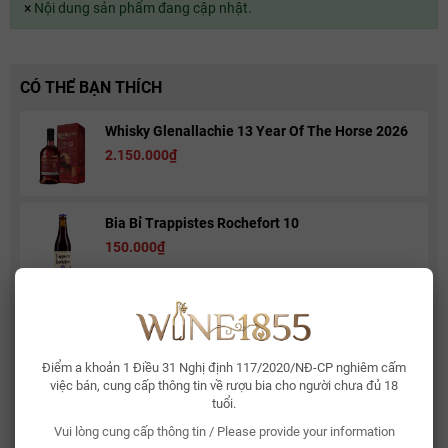
×
Nội dung sản phẩm đang cập nhật.
CÓ THỂ BẠN THÍCH
Whisky Glenallachie 13 Year Of The Horse 2026
2.150.000₫
Bia Bỉ Trappistes Rochefort 10
150.000₫
Rượu Vang Sủi Gemma Di Luna Moscato Vino
Spumante
480.000₫
581.000₫
Điểm a khoản 1 Điều 31 Nghị định 117/2020/NĐ-CP nghiêm cấm
việc bán, cung cấp thông tin về rượu bia cho người chưa đủ 18
tuổi.
Rượu Vang Ý Terre Di Mario 17%
490.000₫
Vui lòng cung cấp thông tin / Please provide your information
632.500₫