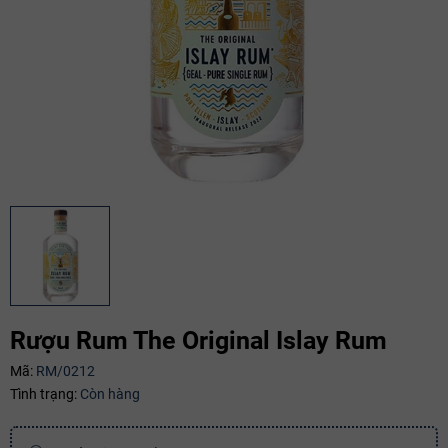
Mã giảm giá:
Rượu Rum The Original Islay Rum
Ngày hết hạn:
Mã:
RM/0212
Điều kiện:
Tình trạng:
Còn hàng
Copy mã và nhập mã ở trang
THANH TOÁN
bạn nhé!