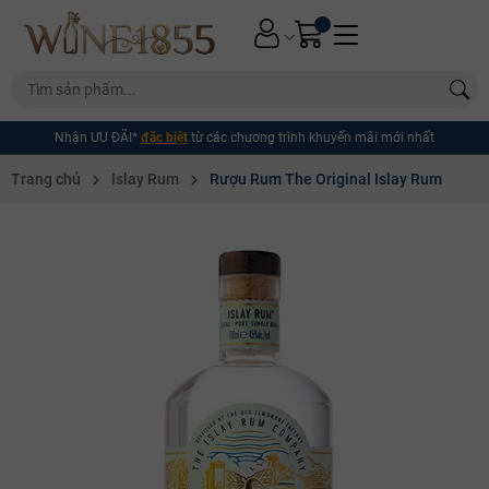
Nhận ƯU ĐÃI*
đặc biệt
từ các chương trình khuyến mãi mới nhất
Trang chủ
Islay Rum
Rượu Rum The Original Islay Rum