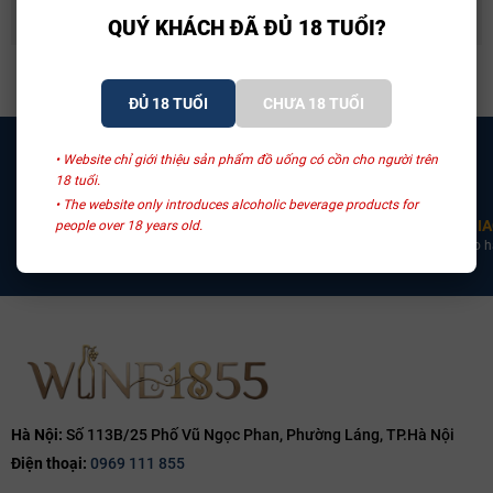
QUÝ KHÁCH ĐÃ ĐỦ 18 TUỔI?
ĐỦ 18 TUỔI
CHƯA 18 TUỔI
• Website chỉ giới thiệu sản phẩm đồ uống có cồn cho người trên
18 tuổi.
• The website only introduces alcoholic beverage products for
CHỨNG NHẬN CO CQ
ĐẠI LÝ ĐỘC QUYỀN
GIA
people over 18 years old.
100% sản phẩm có chứng nhận
Liên hệ 0969 111 855 để được
Giao h
CO CQ đầy đủ
trao đổi chi tiết
Hà Nội:
Số 113B/25 Phố Vũ Ngọc Phan, Phường Láng, TP.Hà Nội
Điện thoại:
0969 111 855