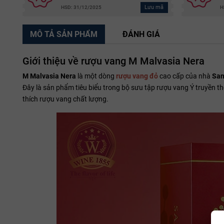
Lưu mã
HSD: 31/12/2025
H
MÔ TẢ SẢN PHẨM
ĐÁNH GIÁ
Giới thiệu về rượu vang M Malvasia Nera
M Malvasia Nera
là một dòng
rượu vang đỏ
cao cấp của nhà
San
Đây là sản phẩm tiêu biểu trong bộ sưu tập rượu vang Ý truyền t
thích rượu vang chất lượng.