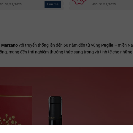
Lưu mã
SD: 31/12/2025
HSD: 31/12/2025
 Marzano
với truyển thống lên đến 60 năm
đến từ vùng
Puglia
– miền Na
hống, mang đến trải nghiệm thưởng thức sang trọng và tinh tế cho những