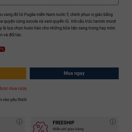
u vang đỏ từ Puglia miền Nam nước Ý, chinh phục vị giác bằng
a quyện cùng socola và vani quyến rũ. Với cấu trúc tannin mượt
ây là lựa chọn hoàn hảo cho những bữa tiệc sang trọng hay món
 và đối tác.
27%
Mua ngay
i được mua rượu
 vào yêu thích
FREESHIP
g
Miễn phí giao hàng