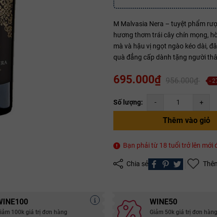
M Malvasia Nera – tuyệt phẩm rượ
Mã giảm giá:
hương thơm trái cây chín mọng, hò
mà và hậu vị ngọt ngào kéo dài, đ
Ngày hết hạn:
quà đẳng cấp dành tặng người thân
Điều kiện:
695.000₫
956.000₫
- 
Copy mã và nhập mã ở trang
THANH TOÁN
bạn nhé!
Số lượng:
-
+
Thêm vào giỏ
Bạn phải từ 18 tuổi trở lên mớ
Chia sẻ
Thêm
WINE100
WINE50
iảm 100k giá trị đơn hàng
Giảm 50k giá trị đơn hàn