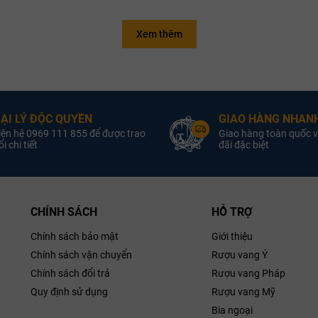
Địa Trung Hải lý tưởng giúp trái nho phát triển đậm vị, nhiều đường và hư
Xem thêm
Vang Ý (Italy)
Quốc gia:
Vang
:
Quốc gia
Puglia
Vùng:
p cổ điển và đầy mê hoặc. Khi mở nắp chai, rượu lan tỏa
hương thơm ph
lia
:
Vùng
Rượu Vang Đỏ
Loại Vang:
Rượu Van
ùng hương
socola đen, vani
và thoảng nhẹ mùi
gia vị gỗ sồi
.
Loại Vang
13.0% ABV
Nồng Độ:
1
ẠI LÝ ĐỘC QUYỀN
 hòa quyện với vị ngọt nhẹ ở hậu vị. Cấu trúc rượu cân bằng, hậu vị kéo dài
GIAO HÀNG NHANH
*
Nồng Độ
San Marzano
Nhà Sản Xuất:
San Mar
iên hệ 0969 111 855 để được trao
Giao hàng toàn quốc v
Sản Xuất
750ml
Dung Tích:
i chi tiết
đãi đặc biệt
Dung Tích
DOC
Phân Hạng:
hân Hạng
Primitivo
Giống Nho:
DOCG
iống Nho
CHÍNH SÁCH
HỖ TRỢ
ri Primitivo
Chính sách bảo mật
Giới thiệu
Chính sách vận chuyển
Rượu vang Ý
Chính sách đổi trả
Rượu vang Pháp
Quy định sử dụng
Rượu vang Mỹ
Bia ngoại