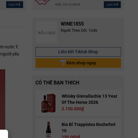
Lưu mã
Lưu mã
HSD: 25/12/2024
WINE1855
Người Theo Dõi: 10,8k
m nước Ý.
Liên kết Tiktok Shop
 người yêu
Xem shop ngay
CÓ THỂ BẠN THÍCH
Whisky Glenallachie 13 Year
Of The Horse 2026
2.150.000₫
Bia Bỉ Trappistes Rochefort
10
150.000₫