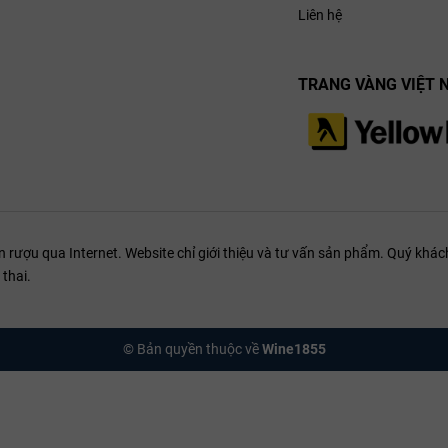
Liên hệ
TRANG VÀNG VIỆT 
ượu qua Internet. Website chỉ giới thiệu và tư vấn sản phẩm. Quý khách
thai.
© Bản quyền thuộc về
Wine1855
era
át triển cấu trúc tannin và làm dịu vị chát. Nhờ vào quy trình kiểm soát n