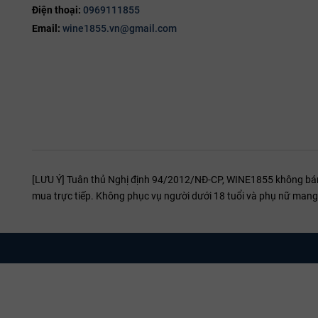
Điện thoại:
0969111855
Email:
wine1855.vn@gmail.com
[LƯU Ý] Tuân thủ Nghị định 94/2012/NĐ-CP, WINE1855 không bán r
mua trực tiếp. Không phục vụ người dưới 18 tuổi và phụ nữ mang 
Quy trình sản xuất rượu vang Ý M Malvasia N
Rượu được ủ trong
thùng gỗ sồi Pháp
trong thời gian vừa đủ để ph