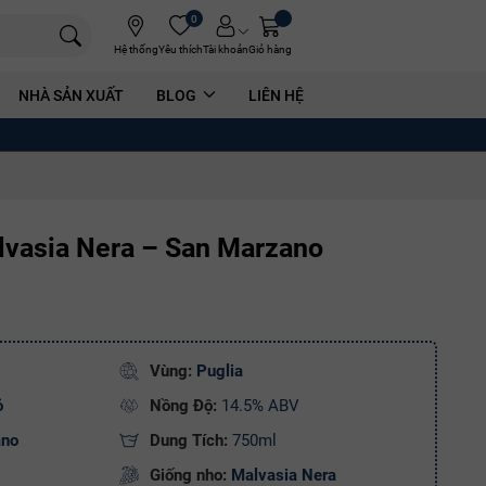
0
Hệ thống
Yêu thích
Tài khoản
Giỏ hàng
NHÀ SẢN XUẤT
BLOG
LIÊN HỆ
vasia Nera – San Marzano
Vùng:
Puglia
ỏ
Nồng Độ:
14.5% ABV
ano
Dung Tích:
750ml
Giống nho:
Malvasia Nera