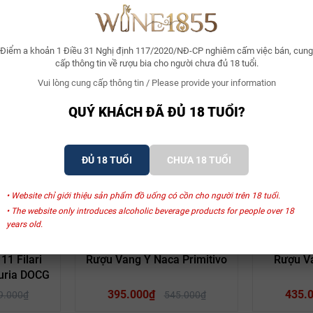
Điểm a khoản 1 Điều 31 Nghị định 117/2020/NĐ-CP nghiêm cấm việc bán, cung
cấp thông tin về rượu bia cho người chưa đủ 18 tuổi.
Vui lòng cung cấp thông tin / Please provide your information
Xem thêm
QUÝ KHÁCH ĐÃ ĐỦ 18 TUỔI?
ĐỦ 18 TUỔI
CHƯA 18 TUỔI
SẢN PHẨM LIÊN QUAN
• Website chỉ giới thiệu sản phẩm đồ uống có cồn cho người trên 18 tuổi.
• The website only introduces alcoholic beverage products for people over 18
years old.
- 19%
- 28%
no
San Marzano
S
1 Filari
Rượu Vang Ý Naca Primitivo
Rượu Va
duria DOCG
 M Malvasia Nera
395.000₫
435.
9.000₫
545.000₫
ng nho cổ điển và nổi tiếng nhất tại nước Ý. Nho được thu hoạch thủ côn