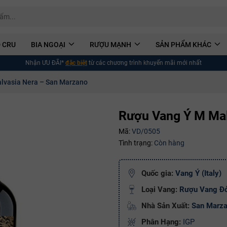
 CRU
BIA NGOẠI
RƯỢU MẠNH
SẢN PHẨM KHÁC
Nhận ƯU ĐÃI*
đặc biệt
từ các chương trình khuyến mãi mới nhất
lvasia Nera – San Marzano
Rượu Vang Ý M Mal
Mã:
VD/0505
Tình trạng:
Còn hàng
Quốc gia:
Vang Ý (Italy)
Loại Vang:
Rượu Vang Đ
Nhà Sản Xuất:
San Marz
Phân Hạng:
IGP