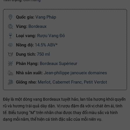
Mã giảm giá:
Ngày hết hạn:
Quốc gia:
Vang Pháp
Vùng:
Bordeaux
Điều kiện:
Loại vang:
Rượu Vang Đỏ
Copy mã và nhập mã ở trang
THANH TOÁN
bạn nhé!
Nồng độ:
14.5% ABV*
Dung tích:
750 ml
Phân Hạng:
Bordeaux Supérieur
Nhà sản xuất:
Jean-philippe janoueix domaines
Giống nho:
Merlot, Cabernet Franc, Petit Verdot
Đây là một dòng vang Bordeaux tuyệt hảo, lan tỏa hương khói quyến
rũ và hương trái quả dày dặn. Vị rượu đậm đà với vị chát êm ái, tinh
tế. Biểu tượng “M” trên nhãn chai được thay đổi màu sắc và hình
dạng mỗi năm, thể hiện cá tính đặc sắc của mỗi niên vụ.