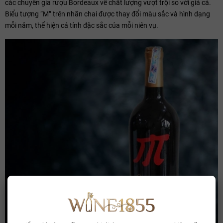
các chuyên gia rượu Bordeaux về chất lượng vượt trội so với giá cả.
Biểu tượng “M” trên nhãn chai được thay đổi màu sắc và hình dạng
mỗi năm, thể hiện cá tính đặc sắc của mỗi niên vụ.