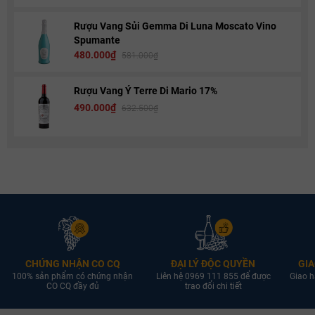
Rượu Vang Sủi Gemma Di Luna Moscato Vino
Spumante
480.000₫
581.000₫
Rượu Vang Ý Terre Di Mario 17%
490.000₫
632.500₫
CHỨNG NHẬN CO CQ
ĐẠI LÝ ĐỘC QUYỀN
GIA
100% sản phẩm có chứng nhận
Liên hệ 0969 111 855 để được
Giao h
CO CQ đầy đủ
trao đổi chi tiết