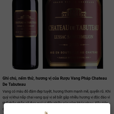
Ghi chú, nếm thử, hương vị của Rượu Vang Pháp Chateau
De Tabuteau
Vang có màu đỏ đậm đẹp tuyệt, hương thơm mạnh mẽ, quyến rũ. Khi
quý vị khui nắp chai vang quý vị sẽ bắt gặp nhiều hương vị độc đáo vì
thế chắc chắn sẽ đưa quý vị đến nhiều xúc cảm khác nhau. Đầu tiên
đó là sự chua và chát nhẹ được tạo nên bởi nho sau đó khi vang đã