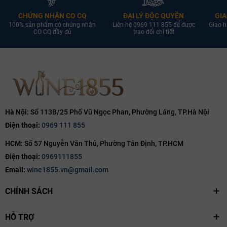
CHỨNG NHẬN CO CQ
ĐẠI LÝ ĐỘC QUYỀN
GIA
100% sản phẩm có chứng nhận
Liên hệ 0969 111 855 để được
Giao h
CO CQ đầy đủ
trao đổi chi tiết
Hà Nội:
Số 113B/25 Phố Vũ Ngọc Phan, Phường Láng, TP.Hà Nội
Điện thoại:
0969 111 855
HCM:
Số 57 Nguyễn Văn Thủ, Phường Tân Định, TP.HCM
Điện thoại:
0969111855
Email:
wine1855.vn@gmail.com
CHÍNH SÁCH
HỖ TRỢ