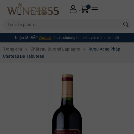
Nhận ƯU ĐÃI*
đặc biệt
từ các chương trình khuyến mãi mới nhất
Trang chủ
Château Durand Laplagne
Rượu Vang Pháp
Chateau De Tabuteau