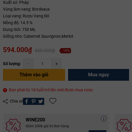
Xuất xứ: Pháp
Mã giảm giá:
Vùng làm vang: Bordeaux
Loại vang: Rượu Vang Đỏ
Ngày hết hạn:
Nồng độ: 14.5 %
Dung tích: 750 ML
Điều kiện:
Giống nho: Cabernet Sauvignon,Merlot
Copy mã và nhập mã ở trang
THANH TOÁN
bạn nhé!
594.000₫
660.000₫
- 10%
Số lượng:
-
+
Thêm vào giỏ
Mua ngay
Bạn phải từ 18 tuổi trở lên mới được mua rượu
Chia sẻ
WINE200
Giảm 200k giá trị đơn hàng