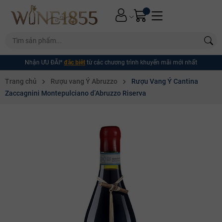
Nhận ƯU ĐÃI*
đặc biệt
từ các chương trình khuyến mãi mới nhất
Trang chủ
Rượu vang Ý Abruzzo
Rượu Vang Ý Cantina
Zaccagnini Montepulciano d’Abruzzo Riserva