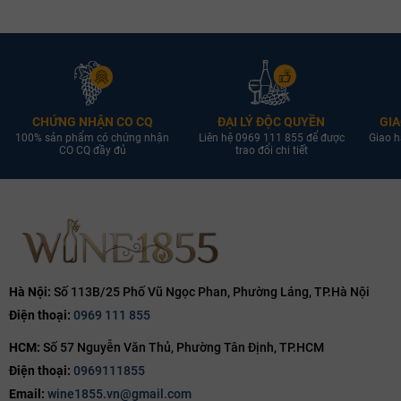
CHỨNG NHẬN CO CQ
ĐẠI LÝ ĐỘC QUYỀN
GIA
100% sản phẩm có chứng nhận
Liên hệ 0969 111 855 để được
Giao h
CO CQ đầy đủ
trao đổi chi tiết
Hà Nội:
Số 113B/25 Phố Vũ Ngọc Phan, Phường Láng, TP.Hà Nội
Điện thoại:
0969 111 855
HCM:
Số 57 Nguyễn Văn Thủ, Phường Tân Định, TP.HCM
Điện thoại:
0969111855
Email:
wine1855.vn@gmail.com