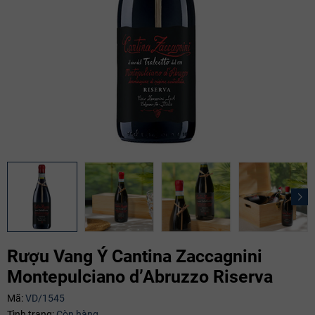
Rượu Vang Ý Cantina Zaccagnini
Montepulciano d’Abruzzo Riserva
Mã giảm giá:
Mã:
VD/1545
Tình trạng:
Còn hàng