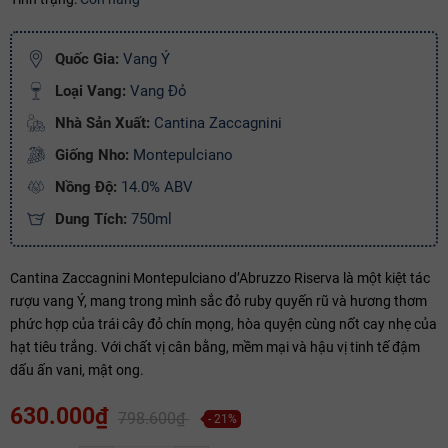
Ngày hết hạn:
Quốc Gia:
Vang Ý
Điều kiện:
Loại Vang:
Vang Đỏ
Copy mã và nhập mã ở trang
THANH TOÁN
bạn nhé!
Nhà Sản Xuất:
Cantina Zaccagnini
Giống Nho:
Montepulciano
Nồng Độ:
14.0% ABV
Dung Tích:
750ml
Cantina Zaccagnini Montepulciano d’Abruzzo Riserva là một kiệt tác
rượu vang Ý, mang trong mình sắc đỏ ruby quyến rũ và hương thơm
phức hợp của trái cây đỏ chín mọng, hòa quyện cùng nốt cay nhẹ của
hạt tiêu trắng. Với chất vị cân bằng, mềm mại và hậu vị tinh tế đậm
dấu ấn vani, mật ong.
630.000₫
798.600₫
- 21%