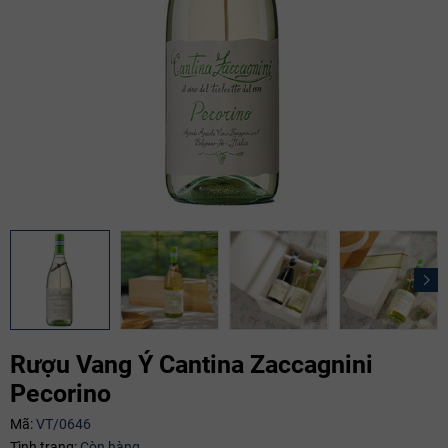
Rượu Vang Ý Cantina Zaccagnini
Pecorino
Mã giảm giá:
Mã:
VT/0646
Tình trạng:
Còn hàng