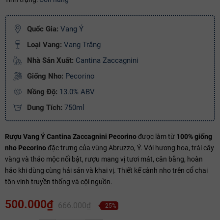
Ngày hết hạn:
Quốc Gia:
Vang Ý
Điều kiện:
Loại Vang:
Vang Trắng
Copy mã và nhập mã ở trang
THANH TOÁN
bạn nhé!
Nhà Sản Xuất:
Cantina Zaccagnini
Giống Nho:
Pecorino
Nồng Độ:
13.0% ABV
Dung Tích:
750ml
Rượu Vang Ý Cantina Zaccagnini Pecorino
được làm từ
100% giống
nho Pecorino
đặc trưng của vùng Abruzzo, Ý. Với hương hoa, trái cây
vàng và thảo mộc nổi bật, rượu mang vị tươi mát, cân bằng, hoàn
hảo khi dùng cùng hải sản và khai vị. Thiết kế cành nho trên cổ chai
tôn vinh truyền thống và cội nguồn.
500.000₫
666.000₫
- 25%