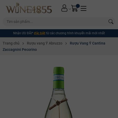
Nhận ƯU ĐÃI*
đặc biệt
từ các chương trình khuyến mãi mới nhất
Trang chủ
Rượu vang Ý Abruzzo
Rượu Vang Ý Cantina
Zaccagnini Pecorino