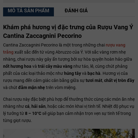
MÔ TẢ SẢN PHẨM
ĐÁNH GIÁ
Khám phá hương vị đặc trưng của Rượu Vang Ý
Cantina Zaccagnini Pecorino
Cantina Zaccagnini Pecorino là một trong những chai
rượu vang
trắng
xuất sắc đến từ vùng Abruzzo của Ý. Với sắc vàng rơm nhẹ
nhàng, chai rượu này gây ấn tượng bởi sự hòa quyện hoàn hảo giữa
nốt hương hoa
và
trái cây màu vàng
như táo, lê, cùng chút phảng
phất của các loại thảo mộc như
húng tây
và
bạc hà
. Hương vị của
rượu mang đến cảm giác cân bằng giữa sự
tươi mát
,
chất vị tròn đầy
và chút
đằm mặn nhẹ
trên vòm miệng.
Chai rượu này đặc biệt phù hợp để thưởng thức cùng các món ăn nhẹ
nhàng như
cá
,
hải sản
, hoặc các món khai vị tinh tế. Nhiệt độ phục vụ
lý tưởng từ
8 – 10°C
sẽ giúp bạn cảm nhận trọn vẹn sự tinh tế trong
từng giọt rượu.