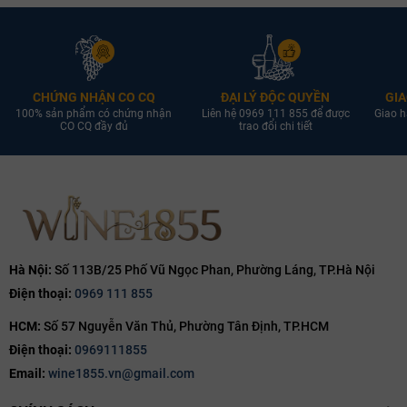
CHỨNG NHẬN CO CQ
ĐẠI LÝ ĐỘC QUYỀN
GIA
100% sản phẩm có chứng nhận
Liên hệ 0969 111 855 để được
Giao h
CO CQ đầy đủ
trao đổi chi tiết
Hà Nội:
Số 113B/25 Phố Vũ Ngọc Phan, Phường Láng, TP.Hà Nội
Hương Vị và Trải Nghiệm Thưởng Thức
Điện thoại:
0969 111 855
Khi mở nắp, rượu toả ra hương thơm quyến rũ của trái mận chín, anh
HCM:
Số 57 Nguyễn Văn Thủ, Phường Tân Định, TP.HCM
đào đen, cacao và một chút gia vị. Vị rượu đậm đà, tannin mềm mại,
Điện thoại:
0969111855
kết cấu cân đối và hậu vị kéo dài khiến người thưởng thức khó quên.
Email:
wine1855.vn@gmail.com
Chai vang này phù hợp tuyệt vời với các món như bò nướng, thịt cừu,