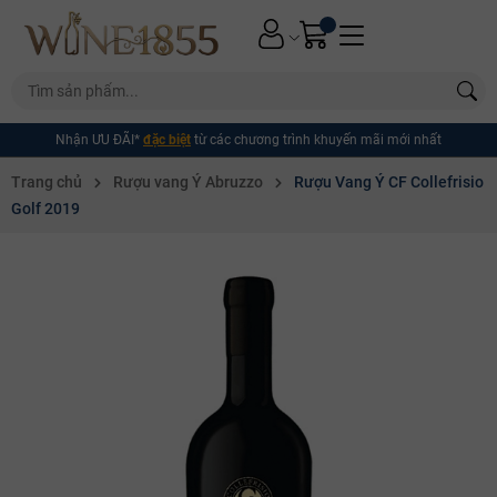
Nhận ƯU ĐÃI*
đặc biệt
từ các chương trình khuyến mãi mới nhất
Trang chủ
Rượu vang Ý Abruzzo
Rượu Vang Ý CF Collefrisio
Golf 2019