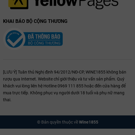
KHAI BÁO BỘ CỘNG THƯƠNG
[LƯU Ý] Tuân thủ Nghị định 94/2012/NĐ-CP, WINE1855 không bán
rượu qua Internet. Website chỉ giới thiệu và tư vấn sản phẩm. Quý
khách vui lòng liên hệ Hotline 0969 111 855 hoặc đến cửa hàng để
Đánh Giá Từ Chuyên Gia
mua trực tiếp. Không phục vụ người dưới 18 tuổi và phụ nữ mang
thai.
⭐
92 điểm
–
Falstaff Magazine
(Ten Vintage Montepulciano
2017)
⭐
92 điểm
–
Falstaff Magazine
(Appassimento Vino Rosso
© Bản quyền thuộc về
Wine1855
2021)