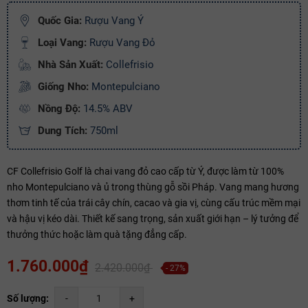
Ngày hết hạn:
Quốc Gia:
Rượu Vang Ý
Điều kiện:
Loại Vang:
Rượu Vang Đỏ
Nhà Sản Xuất:
Collefrisio
Copy mã và nhập mã ở trang
THANH TOÁN
bạn nhé!
Giống Nho:
Montepulciano
Nồng Độ:
14.5% ABV
Dung Tích:
750ml
CF Collefrisio Golf là chai vang đỏ cao cấp từ Ý, được làm từ 100%
nho Montepulciano và ủ trong thùng gỗ sồi Pháp. Vang mang hương
thơm tinh tế của trái cây chín, cacao và gia vị, cùng cấu trúc mềm mại
và hậu vị kéo dài. Thiết kế sang trọng, sản xuất giới hạn – lý tưởng để
thưởng thức hoặc làm quà tặng đẳng cấp.
1.760.000₫
2.420.000₫
- 27%
Số lượng:
-
+