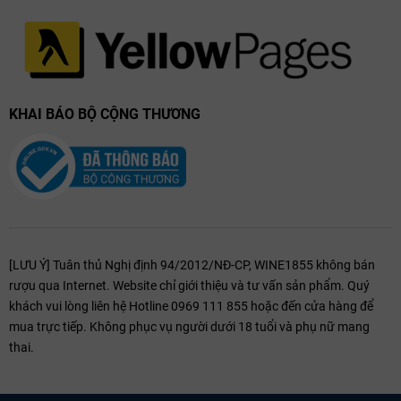
KHAI BÁO BỘ CỘNG THƯƠNG
Rubinelli Vajol Valpolicella Ripasso Classico Superiore 2018 là minh
[LƯU Ý] Tuân thủ Nghị định 94/2012/NĐ-CP, WINE1855 không bán
chứng cho sự xuất sắc của nghệ thuật làm rượu vang Valpolicella.
rượu qua Internet. Website chỉ giới thiệu và tư vấn sản phẩm. Quý
Cấu trúc tinh tế, hương vị phức hợp và quy trình sản xuất truyền
khách vui lòng liên hệ Hotline 0969 111 855 hoặc đến cửa hàng để
thống làm cho nó trở thành một lựa chọn tuyệt vời cho những ai
mua trực tiếp. Không phục vụ người dưới 18 tuổi và phụ nữ mang
đang tìm kiếm sự sâu lắng và cá tính trong một chai
rượu vang Ý
.
thai.