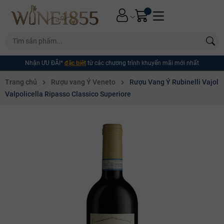
Nhận ƯU ĐÃI*
đặc biệt
từ các chương trình khuyến mãi mới nhất
Trang chủ
Rượu vang Ý Veneto
Rượu Vang Ý Rubinelli Vajol
Valpolicella Ripasso Classico Superiore