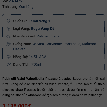
Mã:
VD/1475
Ngày hết hạn:
Tình trạng:
Còn hàng
Điều kiện:
Quốc Gia:
Rượu Vang Ý
Copy mã và nhập mã ở trang
THANH TOÁN
bạn nhé!
Loại Vang:
Rượu Vang Đỏ
Nhà Sản Xuất:
Rubinelli Vajol
Giống Nho:
Corvina, Corvinone, Rondinella, Molinara,
Oseleta
Nồng Độ:
14.5% ABV
Dung Tích:
750ml
Rubinelli Vajol Valpolicella Ripasso Classico Superiore
là một loại
rượu vang đỏ đặc biệt đến từ vùng Veneto, Ý. Được sản xuất theo
phương pháp Ripasso truyền thống, rượu được lên men hai lần, sử
dụng bã nho của Amarone để tạo nên hương vị đậm đà và phức hợp.
1.198.000₫