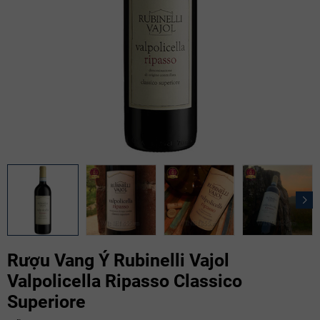
Rượu Vang Ý Rubinelli Vajol
Valpolicella Ripasso Classico
Superiore
Mã giảm giá: