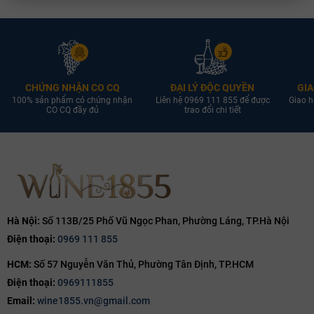
CHỨNG NHẬN CO CQ
ĐẠI LÝ ĐỘC QUYỀN
GIA
100% sản phẩm có chứng nhận
Liên hệ 0969 111 855 để được
Giao h
CO CQ đầy đủ
trao đổi chi tiết
Hà Nội:
Số 113B/25 Phố Vũ Ngọc Phan, Phường Láng, TP.Hà Nội
Điện thoại:
0969 111 855
HCM:
Số 57 Nguyễn Văn Thủ, Phường Tân Định, TP.HCM
Điện thoại:
0969111855
Email:
wine1855.vn@gmail.com