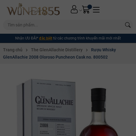
Nhận ƯU ĐÃI*
đặc biệt
từ các chương trình khuyến mãi mới nhất
Trang chủ
The GlenAllachie Distillery
Rượu Whisky
GlenAllachie 2008 Oloroso Puncheon Cask no. 800502