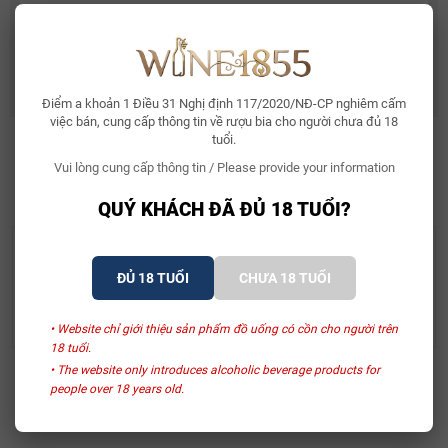
Rượu Vang Ý Terre Di Mario 17%
490.000₫
632.500₫
Điểm a khoản 1 Điều 31 Nghị định 117/2020/NĐ-CP nghiêm cấm
việc bán, cung cấp thông tin về rượu bia cho người chưa đủ 18
tuổi.
Vui lòng cung cấp thông tin / Please provide your information
SẢN PHẨM LIÊN QUAN
QUÝ KHÁCH ĐÃ ĐỦ 18 TUỔI?
The GlenAllachie Distillery
The GlenAllachie Distillery
Whisky Glenallachie
Whisky GlenAllachie 17
ĐỦ 18 TUỔI
CHƯA 18 TUỔI
2015 The Sinteis Series
Years Old
2.150.000₫
6.950.000₫
• Website chỉ giới thiệu sản phẩm đồ uống có cồn cho người trên
18 tuổi.
• The website only introduces alcoholic beverage products for
Xem thêm
people over 18 years old.