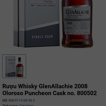
Mã giảm giá:
Rượu Whisky GlenAllachie 2008
Oloroso Puncheon Cask no. 800502
Ngày hết hạn:
Mã:
RM/0115-08-54.3
Điều kiện:
Tình trạng:
Còn hàng