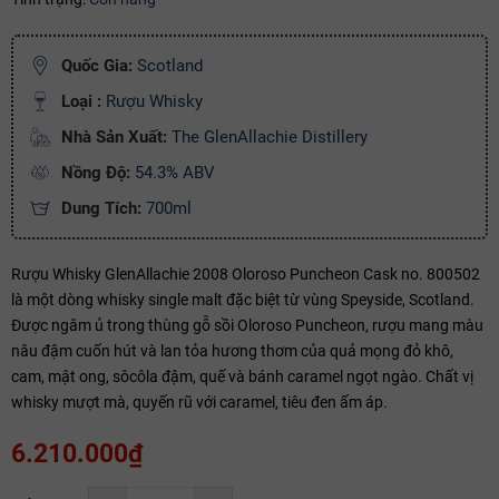
Copy mã và nhập mã ở trang
THANH TOÁN
bạn nhé!
Quốc Gia:
Scotland
Loại :
Rượu Whisky
Nhà Sản Xuất:
The GlenAllachie Distillery
Nồng Độ:
54.3% ABV
Dung Tích:
700ml
Rượu Whisky GlenAllachie 2008 Oloroso Puncheon Cask no. 800502
là một dòng whisky single malt đặc biệt từ vùng Speyside, Scotland.
Được ngâm ủ trong thùng gỗ sồi Oloroso Puncheon, rượu mang màu
nâu đậm cuốn hút và lan tỏa hương thơm của quả mọng đỏ khô,
cam, mật ong, sôcôla đậm, quế và bánh caramel ngọt ngào. Chất vị
whisky mượt mà, quyến rũ với caramel, tiêu đen ấm áp.
6.210.000₫