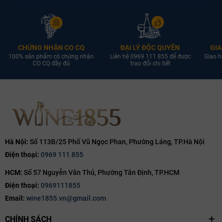
CHỨNG NHẬN CO CQ
ĐẠI LÝ ĐỘC QUYỀN
GIA
100% sản phẩm có chứng nhận
Liên hệ 0969 111 855 để được
Giao h
CO CQ đầy đủ
trao đổi chi tiết
Hà Nội:
Số 113B/25 Phố Vũ Ngọc Phan, Phường Láng, TP.Hà Nội
Điện thoại:
0969 111 855
HCM:
Số 57 Nguyễn Văn Thủ, Phường Tân Định, TP.HCM
Điện thoại:
0969111855
Email:
wine1855.vn@gmail.com
CHÍNH SÁCH