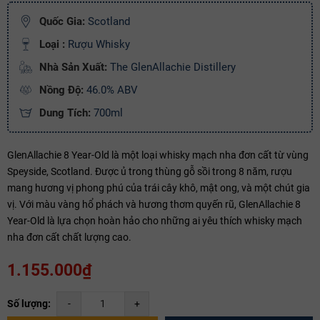
Quốc Gia:
Scotland
Copy mã và nhập mã ở trang
THANH TOÁN
bạn nhé!
Loại :
Rượu Whisky
Nhà Sản Xuất:
The GlenAllachie Distillery
Nồng Độ:
46.0% ABV
Dung Tích:
700ml
GlenAllachie 8 Year-Old là một loại whisky mạch nha đơn cất từ vùng
Speyside, Scotland. Được ủ trong thùng gỗ sồi trong 8 năm, rượu
mang hương vị phong phú của trái cây khô, mật ong, và một chút gia
vị. Với màu vàng hổ phách và hương thơm quyến rũ, GlenAllachie 8
Year-Old là lựa chọn hoàn hảo cho những ai yêu thích whisky mạch
nha đơn cất chất lượng cao.
1.155.000₫
Số lượng:
-
+