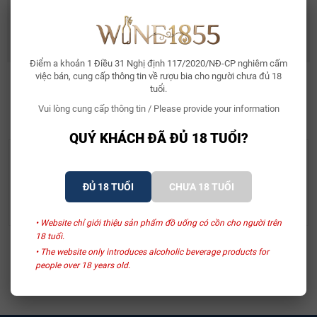
Rượu Vang Ý Terre Di Mario 17%
490.000₫
632.500₫
Điểm a khoản 1 Điều 31 Nghị định 117/2020/NĐ-CP nghiêm cấm
việc bán, cung cấp thông tin về rượu bia cho người chưa đủ 18
tuổi.
SẢN PHẨM LIÊN QUAN
Vui lòng cung cấp thông tin / Please provide your information
QUÝ KHÁCH ĐÃ ĐỦ 18 TUỔI?
The GlenAllachie Distillery
The GlenAllachie Distillery
Whisky Glenallachie
Whisky GlenAllachie 17
ĐỦ 18 TUỔI
CHƯA 18 TUỔI
2015 The Sinteis Series
Years Old
2.150.000₫
6.950.000₫
• Website chỉ giới thiệu sản phẩm đồ uống có cồn cho người trên
18 tuổi.
Xem thêm
• The website only introduces alcoholic beverage products for
people over 18 years old.