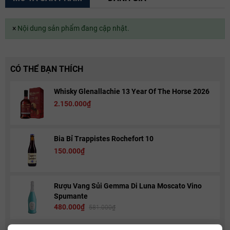
×
Nội dung sản phẩm đang cập nhật.
CÓ THỂ BẠN THÍCH
Whisky Glenallachie 13 Year Of The Horse 2026
2.150.000₫
Bia Bỉ Trappistes Rochefort 10
150.000₫
Rượu Vang Sủi Gemma Di Luna Moscato Vino
Spumante
480.000₫
581.000₫