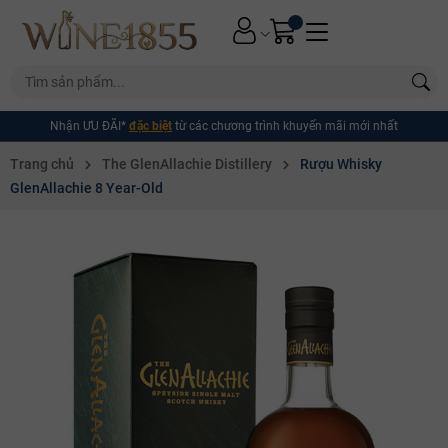
Nhận ƯU ĐÃI*
đặc biệt
từ các chương trình khuyến mãi mới nhất
Trang chủ
The GlenAllachie Distillery
Rượu Whisky
GlenAllachie 8 Year-Old