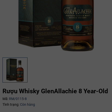
Mã giảm giá:
Rượu Whisky GlenAllachie 8 Year-Old
Ngày hết hạn:
Mã:
RM/0115-8
Tình trạng:
Còn hàng
Điều kiện: