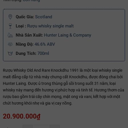
Copy mã và nhập mã ở trang
THANH TOÁN
bạn nhé!
Quốc Gia:
Scotland
Loại :
Rượu whisky single malt
Nhà Sản Xuất:
Hunter Laing & Company
Nồng Độ:
46.6% ABV
Dung Tích:
700ml
Rượu Whisky Old And Rare Knockdhu 1991 là một loại whisky single
malt đẳng cấp từ nhà máy chưng cất Knockdhu, được đóng chai bởi
Hunter Laing. Được ủ trong thùng gỗ sồi trong suốt 31 năm, loại
whisky này mang đến hương vị phức hợp và tinh tế. Hương thơm của
rượu bao gồm trái cây chín mọng, mật ong và vani, kết hợp với một
chút hương khói nhẹ và gia vị cay nồng.
20.900.000₫