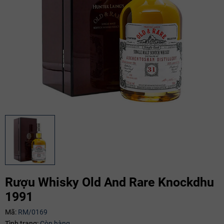
Mã giảm giá:
Rượu Whisky Old And Rare Knockdhu
1991
Ngày hết hạn:
Mã:
RM/0169
Điều kiện:
Tình trạng:
Còn hàng