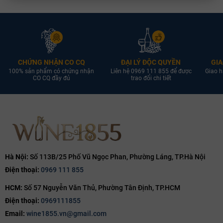
CHỨNG NHẬN CO CQ
ĐẠI LÝ ĐỘC QUYỀN
GIA
100% sản phẩm có chứng nhận
Liên hệ 0969 111 855 để được
Giao h
CO CQ đầy đủ
trao đổi chi tiết
Hà Nội:
Số 113B/25 Phố Vũ Ngọc Phan, Phường Láng, TP.Hà Nội
Điện thoại:
0969 111 855
HCM:
Số 57 Nguyễn Văn Thủ, Phường Tân Định, TP.HCM
Điện thoại:
0969111855
Email:
wine1855.vn@gmail.com