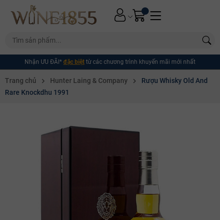
Nhận ƯU ĐÃI*
đặc biệt
từ các chương trình khuyến mãi mới nhất
Trang chủ
Hunter Laing & Company
Rượu Whisky Old And
Rare Knockdhu 1991