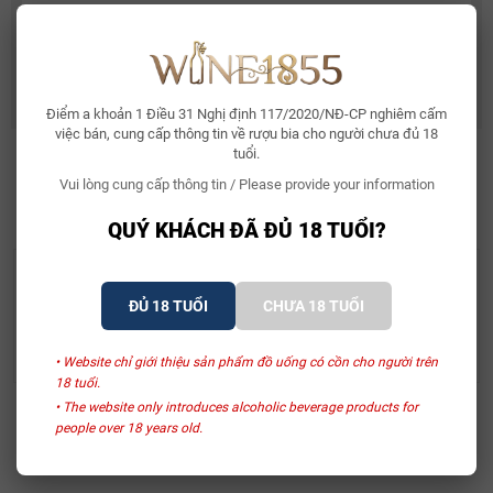
Rượu Vang Ý Terre Di Mario 17%
490.000₫
632.500₫
Điểm a khoản 1 Điều 31 Nghị định 117/2020/NĐ-CP nghiêm cấm
việc bán, cung cấp thông tin về rượu bia cho người chưa đủ 18
tuổi.
Vui lòng cung cấp thông tin / Please provide your information
SẢN PHẨM LIÊN QUAN
QUÝ KHÁCH ĐÃ ĐỦ 18 TUỔI?
Hunter Laing & Company
Hunter Laing & Company
Rượu Whisky Old And
Rượu Whisky Old And
ĐỦ 18 TUỔI
CHƯA 18 TUỔI
Rare Caol Ila 1991
Rare Bunnahabhain 1991
23.750.000₫
23.750.000₫
• Website chỉ giới thiệu sản phẩm đồ uống có cồn cho người trên
18 tuổi.
• The website only introduces alcoholic beverage products for
Xem thêm
people over 18 years old.