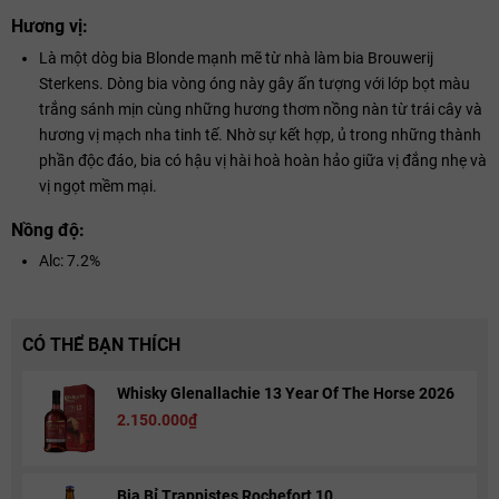
Hương vị:
Là một dòg bia Blonde mạnh mẽ từ nhà làm bia Brouwerij
Sterkens. Dòng bia vòng óng này gây ấn tượng với lớp bọt màu
trắng sánh mịn cùng những hương thơm nồng nàn từ trái cây và
hương vị mạch nha tinh tế. Nhờ sự kết hợp, ủ trong những thành
phần độc đáo, bia có hậu vị hài hoà hoàn hảo giữa vị đắng nhẹ và
vị ngọt mềm mại.
Nồng độ:
Alc: 7.2%
CÓ THỂ BẠN THÍCH
Whisky Glenallachie 13 Year Of The Horse 2026
2.150.000₫
Bia Bỉ Trappistes Rochefort 10