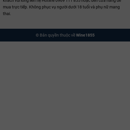
khách vui lòng liên hệ Hotline 0969 111 855 hoặc đến cửa hàng để
mua trực tiếp. Không phục vụ người dưới 18 tuổi và phụ nữ mang
thai.
© Bản quyền thuộc về
Wine1855