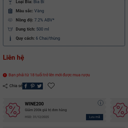
Loại Bia:
Bia Bỉ
Điều kiện:
Màu sắc:
Vàng
Copy mã và nhập mã ở trang
THANH TOÁN
bạn nhé!
Nồng độ:
7.2% ABV*
Dung tích:
500 ml
Quy cách:
6 Chai/thùng
Liên hệ
Bạn phải từ 18 tuổi trở lên mới được mua rượu
Chia sẻ
WINE200
Giảm 200k giá trị đơn hàng
Lưu mã
HSD: 31/12/2025