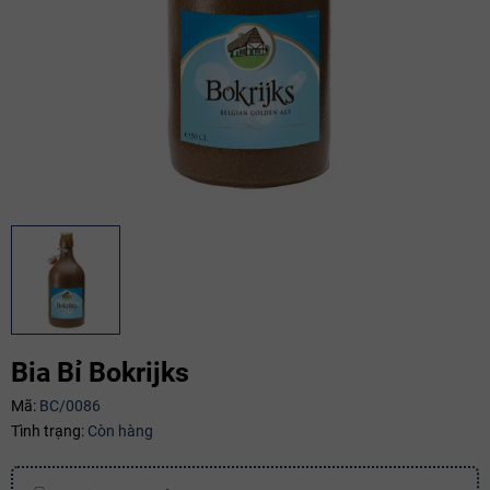
Bia Bỉ Bokrijks
Mã:
BC/0086
Mã giảm giá:
Tình trạng:
Còn hàng
Ngày hết hạn: