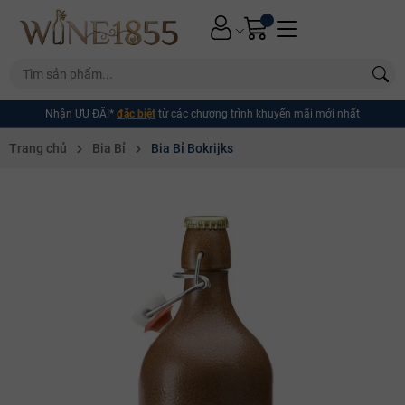
Nhận ƯU ĐÃI*
đặc biệt
từ các chương trình khuyến mãi mới nhất
Trang chủ
Bia Bỉ
Bia Bỉ Bokrijks