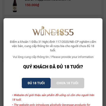
150.000₫
Rượu Vang Sủi Gemma Di Luna Moscato Vino
Spumante
480.000₫
581.000₫
Điểm a khoản 1 Điều 31 Nghị định 117/2020/NĐ-CP nghiêm cấm
Rượu Vang Ý Terre Di Mario 17%
việc bán, cung cấp thông tin về rượu bia cho người chưa đủ 18
490.000₫
632.500₫
tuổi.
Vui lòng cung cấp thông tin / Please provide your information
QUÝ KHÁCH ĐÃ ĐỦ 18 TUỔI?
SẢN PHẨM LIÊN QUAN
ĐỦ 18 TUỔI
CHƯA 18 TUỔI
Abbaye Notre-Dame De Saint-Rémy
Brouwerij Martens
• Website chỉ giới thiệu sản phẩm đồ uống có cồn cho người trên
Bia Bỉ Trappistes
Bia Bỉ Kristoffel Dark 6%
18 tuổi.
Rochefort 10
– Chai 330ml
• The website only introduces alcoholic beverage products for