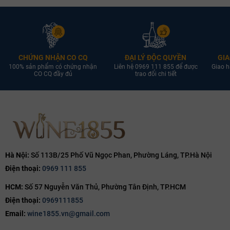
đến sự thư thái tuyệt vời mà không gây cảm giác nặng nề.
CHỨNG NHẬN CO CQ
ĐẠI LÝ ĐỘC QUYỀN
GIA
100% sản phẩm có chứng nhận
Liên hệ 0969 111 855 để được
Giao h
CO CQ đầy đủ
trao đổi chi tiết
Hà Nội:
Số 113B/25 Phố Vũ Ngọc Phan, Phường Láng, TP.Hà Nội
Điện thoại:
0969 111 855
HCM:
Số 57 Nguyễn Văn Thủ, Phường Tân Định, TP.HCM
Thưởng Thức Bia Bỉ Kristoffel White
Điện thoại:
0969111855
Email:
wine1855.vn@gmail.com
Quy trình ủ nấu thủ công tạo nên chất lượng