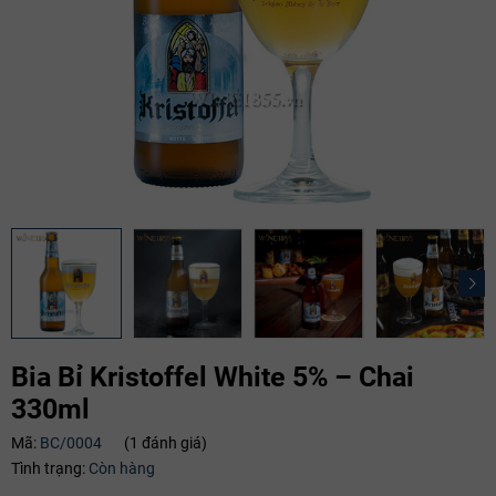
Bia Bỉ Kristoffel White 5% – Chai
330ml
Mã:
BC/0004
(1 đánh giá)
Mã giảm giá:
Tình trạng:
Còn hàng