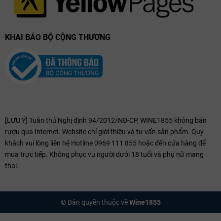
tưởng nhất nằm trong khoảng từ 4°C đến 7°C. Việc làm lạnh sâu giúp
các nốt hương trái cây và thảo mộc trở nên sắc nét, đồng thời mang
lại cảm giác giải khát tối đa.
KHAI BÁO BỘ CỘNG THƯƠNG
Loại ly hoàn hảo để thưởng thức dòng bia này là ly Tulip hoặc ly
Witbier dáng cao, có phần miệng hơi loe. Khi rót bia, hãy nghiêng ly
một góc 45 độ, rót chậm rãi dọc theo thành ly cho đến khi được 2/3
dung tích, sau đó dựng thẳng ly và rót nhanh phần còn lại để tạo ra
lớp bọt dày khoảng hai ngón tay. Đặc biệt, trước khi rót những giọt
cuối cùng, hãy lắc nhẹ chai bia theo vòng tròn để hòa tan phần men
bia còn lắng ở đáy, giúp ly bia đạt được độ đục chuẩn mực và hương
[LƯU Ý] Tuân thủ Nghị định 94/2012/NĐ-CP, WINE1855 không bán
vị đậm đà nhất.
rượu qua Internet. Website chỉ giới thiệu và tư vấn sản phẩm. Quý
khách vui lòng liên hệ Hotline 0969 111 855 hoặc đến cửa hàng để
mua trực tiếp. Không phục vụ người dưới 18 tuổi và phụ nữ mang
thai.
© Bản quyền thuộc về
Wine1855