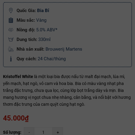
Ngày hết hạn:
Quốc Gia:
Bia Bỉ
Điều kiện:
Màu sắc:
Vàng
Nồng độ:
5.0% ABV*
Copy mã và nhập mã ở trang
THANH TOÁN
bạn nhé!
Dung tích:
330ml
Nhà sản xuất:
Brouwerij Martens
Quy cách:
24 Chai/thùng
Kristoffel White
là một loại bia được nấu từ malt đại mạch, lúa mì,
yến mạch, hạt ngò, vỏ cam và hoa bia. Bia có màu vàng nhạt pha
trắng đặc trưng, chưa qua lọc, cùng lớp bọt trắng dày và mịn. Bia
mang hương vị ngọt chua nhẹ nhàng, cân bằng, và nổi bật với hương
thơm đặc trưng của cam quýt cùng hạt ngò.
45.000₫
Số lượng:
-
+