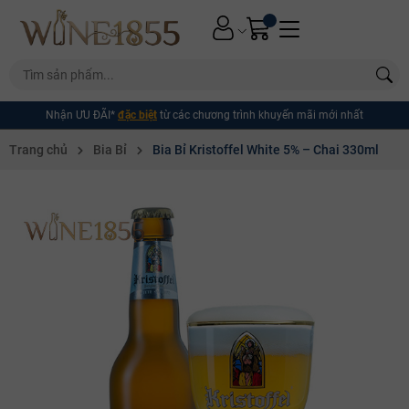
Nhận ƯU ĐÃI*
đặc biệt
từ các chương trình khuyến mãi mới nhất
Trang chủ
Bia Bỉ
Bia Bỉ Kristoffel White 5% – Chai 330ml