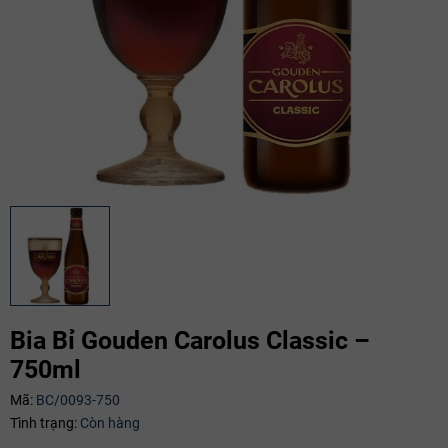
Bia Bỉ Gouden Carolus Classic –
750ml
Mã giảm giá:
Mã:
BC/0093-750
Ngày hết hạn:
Tình trạng:
Còn hàng