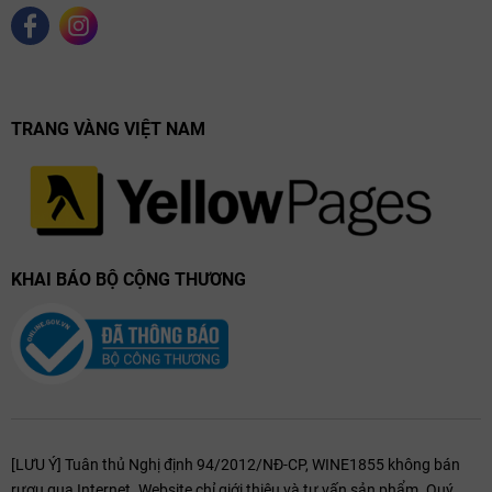
TRANG VÀNG VIỆT NAM
KHAI BÁO BỘ CỘNG THƯƠNG
[LƯU Ý] Tuân thủ Nghị định 94/2012/NĐ-CP, WINE1855 không bán
rượu qua Internet. Website chỉ giới thiệu và tư vấn sản phẩm. Quý