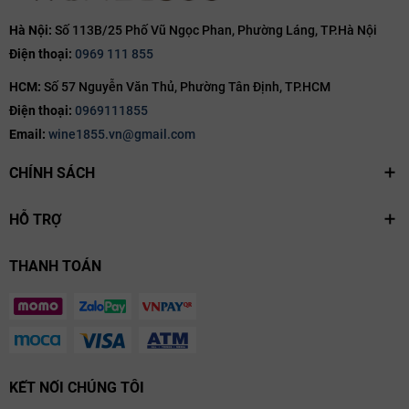
Classic mang phong cách:
Hà Nội:
Số 113B/25 Phố Vũ Ngọc Phan, Phường Láng, TP.Hà Nội
Đậm đà
Điện thoại:
0969 111 855
Mềm mại
HCM:
Số 57 Nguyễn Văn Thủ, Phường Tân Định, TP.HCM
Dễ tiếp cận
Điện thoại:
0969111855
Giàu tầng hương
Email:
wine1855.vn@gmail.com
Điều này giúp bia phù hợp với cả người mới khám phá bia thủ công
lẫn người yêu Belgian Ale lâu năm.
CHÍNH SÁCH
Phiên bản chai lớn sang trọng
HỖ TRỢ
Dung tích 750ml rất phù hợp cho:
THANH TOÁN
Tiệc cùng bạn bè
Pairing món ăn
Thưởng thức cuối tuần
Quà tặng bia nhập khẩu cao cấp
Thiết kế chai lớn mang đậm phong cách châu Âu cổ điển giúp sản
KẾT NỐI CHÚNG TÔI
phẩm trở nên sang trọng và nổi bật hơn.