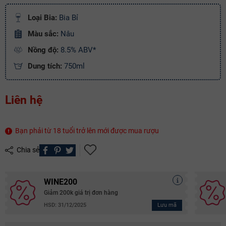
Điều kiện:
Loại Bia:
Bia Bỉ
Copy mã và nhập mã ở trang
THANH TOÁN
bạn nhé!
Màu sắc:
Nâu
Nồng độ:
8.5% ABV*
Dung tích:
750ml
Liên hệ
Bạn phải từ 18 tuổi trở lên mới được mua rượu
Chia sẻ
WINE200
Giảm 200k giá trị đơn hàng
Lưu mã
HSD: 31/12/2025