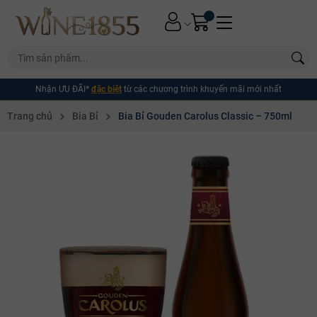
Nhận ƯU ĐÃI*
đặc biệt
từ các chương trình khuyến mãi mới nhất
Trang chủ
Bia Bỉ
Bia Bỉ Gouden Carolus Classic – 750ml