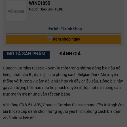
WINE1855
Người Theo Dõi: 10,8k
Liên kết Tiktok Shop
Xem shop ngay
MÔ TẢ SẢN PHẨM
ĐÁNH GIÁ
Gouden Carolus Classic 750ml là một trong những dòng bia nâu nổi
tiếng nhất của Bỉ, đại diện cho phong cách Belgian Dark Ale truyền
thống với hương vị đậm đà, phức hợp và đầy chiều sâu. Dòng bia này
gây ấn tượng bởi màu nâu hổ phách quyến rũ, lớp bọt mịn cùng cấu
trúc mạnh mẽ nhưng vẫn rất cân bằng.
Với nồng độ 8.5% ABV, Gouden Carolus Classic mang đến trải nghiệm
bia Bỉ cao cấp dành cho những người yêu thích phong cách bia đậm
vị và hậu vị kéo dài.