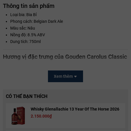
Thông tin sản phẩm
Loại bia: Bia Bỉ
Phong cách: Belgian Dark Ale
Màu sắc: Nâu
Nồng độ: 8.5% ABV
Dung tích: 750ml
Hương vị đặc trưng của Gouden Carolus Classic
Hương thơm malt rang đầy cuốn hút
Ngay khi rót ra ly, Gouden Carolus Classic lan tỏa hương thơm đặc
Xem thêm
trưng của:
malt rang
CÓ THỂ BẠN THÍCH
caramel
chocolate nhẹ
Whisky Glenallachie 13 Year Of The Horse 2026
trái cây khô
2.150.000₫
đường nâu
gia vị tinh tế