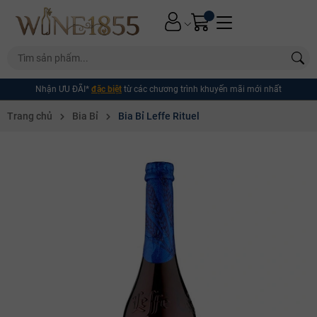
Nhận ƯU ĐÃI*
đặc biệt
từ các chương trình khuyến mãi mới nhất
Trang chủ
Bia Bỉ
Bia Bỉ Leffe Rituel