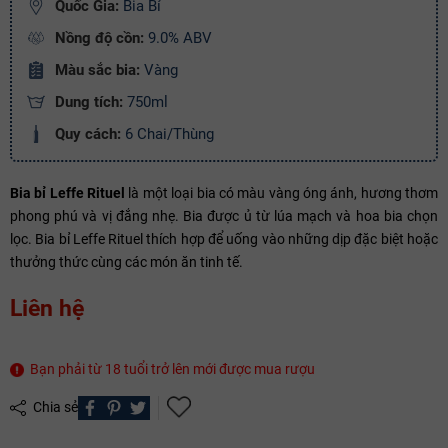
Quốc Gia:
Bia Bỉ
Nồng độ cồn:
9.0% ABV
Mã giảm giá:
Màu sắc bia:
Vàng
Ngày hết hạn:
Dung tích:
750ml
Điều kiện:
Quy cách:
6 Chai/Thùng
Copy mã và nhập mã ở trang
THANH TOÁN
bạn nhé!
Bia bỉ Leffe Rituel
là một loại bia có màu vàng óng ánh, hương thơm
phong phú và vị đắng nhẹ. Bia được ủ từ lúa mạch và hoa bia chọn
lọc. Bia bỉ Leffe Rituel thích hợp để uống vào những dịp đặc biệt hoặc
thưởng thức cùng các món ăn tinh tế.
Liên hệ
Bạn phải từ 18 tuổi trở lên mới được mua rượu
Chia sẻ