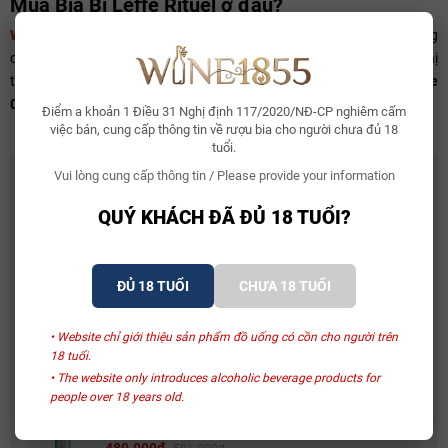
Mua
Bia Bỉ Leffe Rituel
ở đâu?
WINE1855.vn
tự hào là đơn vị nhập khẩu và phân phối chính hãng
các loại
Bia ngoại
chất lượng cao với giá cả cạnh tranh nhất trên thị
trường. Quý khách hàng có thể liên hệ với chúng tôi qua
hotline
096.911.1855
để được tư vấn và đặt hàng.
Điểm a khoản 1 Điều 31 Nghị định 117/2020/NĐ-CP nghiêm cấm
việc bán, cung cấp thông tin về rượu bia cho người chưa đủ 18
tuổi.
Vui lòng cung cấp thông tin / Please provide your information
CÓ THỂ BẠN THÍCH
QUÝ KHÁCH ĐÃ ĐỦ 18 TUỔI?
Whisky Glenallachie 13 Year Of The Horse 2026
2.150.000₫
ĐỦ 18 TUỔI
CHƯA 18 TUỔI
Bia Bỉ Trappistes Rochefort 10
• Website chỉ giới thiệu sản phẩm đồ uống có cồn cho người trên
150.000₫
18 tuổi.
• The website only introduces alcoholic beverage products for
people over 18 years old.
Rượu Vang Sủi Gemma Di Luna Moscato Vino
Spumante