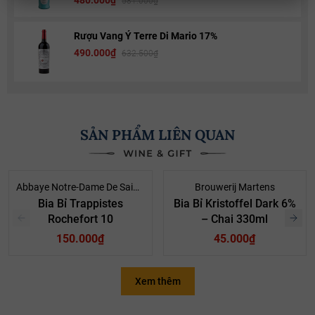
480.000₫
581.000₫
Rượu Vang Ý Terre Di Mario 17%
490.000₫
632.500₫
SẢN PHẨM LIÊN QUAN
Abbaye Notre-Dame De Saint-Rémy
Brouwerij Martens
Bia Bỉ Trappistes
Bia Bỉ Kristoffel Dark 6%
Rochefort 10
– Chai 330ml
150.000₫
45.000₫
Xem thêm