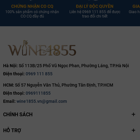
CHỨNG NHẬN CO CQ
ĐẠI LÝ ĐỘC QUYỀN
GIA
100% sản phẩm có chứng nhận
Liên hệ 0969 111 855 để được
Giao h
CO CQ đầy đủ
trao đổi chi tiết
Hà Nội:
Số 113B/25 Phố Vũ Ngọc Phan, Phường Láng, TP.Hà Nội
Điện thoại:
0969 111 855
HCM:
Số 57 Nguyễn Văn Thủ, Phường Tân Định, TP.HCM
Điện thoại:
0969111855
Email:
wine1855.vn@gmail.com
CHÍNH SÁCH
HỖ TRỢ