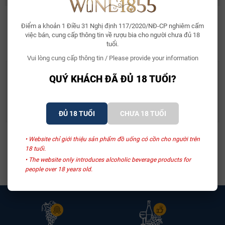
Điểm a khoản 1 Điều 31 Nghị định 117/2020/NĐ-CP nghiêm cấm
SẢN PHẨM LIÊN QUAN
việc bán, cung cấp thông tin về rượu bia cho người chưa đủ 18
tuổi.
Vui lòng cung cấp thông tin / Please provide your information
Abbaye Notre-Dame De Saint-Rémy
Brouwerij Martens
QUÝ KHÁCH ĐÃ ĐỦ 18 TUỔI?
Bia Bỉ Trappistes
Bia Bỉ Kristoffel Dark 6%
Rochefort 10
– Chai 330ml
150.000₫
45.000₫
ĐỦ 18 TUỔI
CHƯA 18 TUỔI
• Website chỉ giới thiệu sản phẩm đồ uống có cồn cho người trên
Xem thêm
18 tuổi.
• The website only introduces alcoholic beverage products for
people over 18 years old.