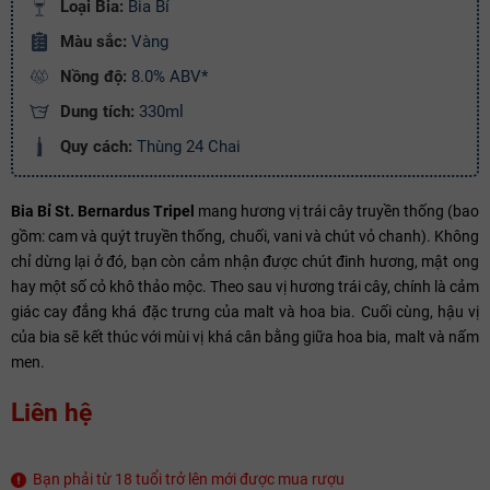
Loại Bia:
Bia Bỉ
Copy mã và nhập mã ở trang
THANH TOÁN
bạn nhé!
Màu sắc:
Vàng
Nồng độ:
8.0% ABV*
Dung tích:
330ml
Quy cách:
Thùng 24 Chai
Bia Bỉ St. Bernardus Tripel
mang hương vị trái cây truyền thống (bao
gồm: cam và quýt truyền thống, chuối, vani và chút vỏ chanh). Không
chỉ dừng lại ở đó, bạn còn cảm nhận được chút đinh hương, mật ong
hay một số cỏ khô thảo mộc. Theo sau vị hương trái cây, chính là cảm
giác cay đắng khá đặc trưng của malt và hoa bia. Cuối cùng, hậu vị
của bia sẽ kết thúc với mùi vị khá cân bằng giữa hoa bia, malt và nấm
men.
Liên hệ
Bạn phải từ 18 tuổi trở lên mới được mua rượu