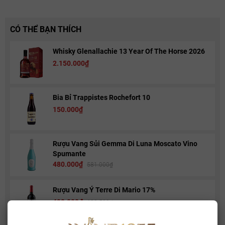
CÓ THỂ BẠN THÍCH
Whisky Glenallachie 13 Year Of The Horse 2026
2.150.000₫
Bia Bỉ Trappistes Rochefort 10
150.000₫
Rượu Vang Sủi Gemma Di Luna Moscato Vino
Spumante
480.000₫
581.000₫
Rượu Vang Ý Terre Di Mario 17%
490.000₫
632.500₫