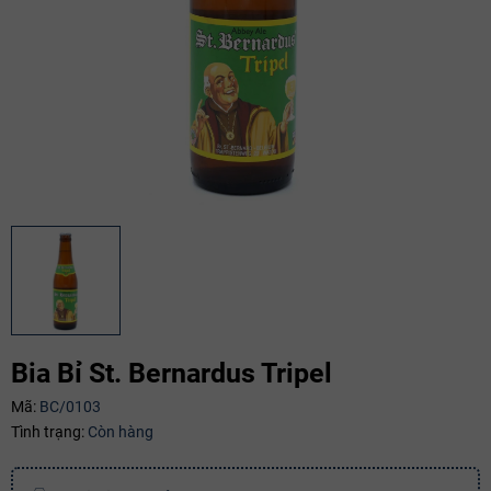
Bia Bỉ St. Bernardus Tripel
Mã giảm giá:
Mã:
BC/0103
Ngày hết hạn:
Tình trạng:
Còn hàng
Điều kiện: