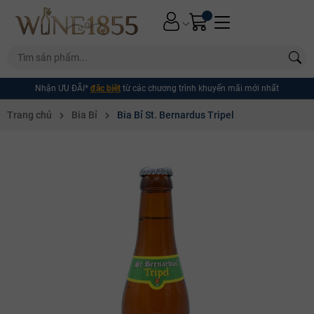
Nhận ƯU ĐÃI*
đặc biệt
từ các chương trình khuyến mãi mới nhất
Trang chủ
Bia Bỉ
Bia Bỉ St. Bernardus Tripel