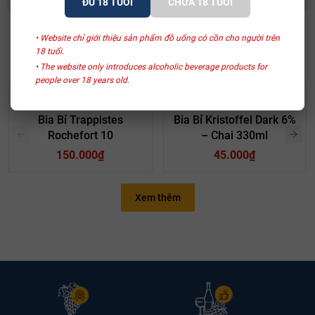
ĐỦ 18 TUỔI
CHƯA 18 TUỔI
• Website chỉ giới thiệu sản phẩm đồ uống có cồn cho người trên
SẢN PHẨM LIÊN QUAN
18 tuổi.
• The website only introduces alcoholic beverage products for
people over 18 years old.
Abbaye Notre-Dame De Saint-Rémy
Brouwerij Martens
Bia Bỉ Trappistes
Bia Bỉ Kristoffel Dark 6%
Rochefort 10
– Chai 330ml
150.000₫
45.000₫
Thế hệ thứ 14 hiện tại của Brouwerij Sterkens đã đảm bảo rằng
Xem thêm
các loại bia của Sterkens được đánh giá cao tại hơn 30 quốc gia
trên cả 5 lục địa. Gia đình Sterkens đang nhìn về tương lai gần với
rất nhiều niềm tin và sự say mê, không quên quá khứ. Rốt cuộc,
Brouwerij Sterkens vẫn đang đóng chai bia của họ trong dạng bia
sứ đặc biệt và độc lạ. Các loại bia Hoogstraten Poorter, Bokrijks,
St. Sebastiaan và St. Paul mang đến cho nhà máy bia hình ảnh
độc đáo của nó.