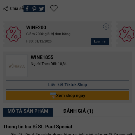
Chia sẻ
WINE200
Giảm 200k giá trị đơn hàng
Lưu mã
HSD: 31/12/2025
WINE1855
Người Theo Dõi: 10,8k
Liên kết Tiktok Shop
Xem shop ngay
MÔ TẢ SẢN PHẨM
ĐÁNH GIÁ (1)
Thông tin bia Bỉ St. Paul Special
Bia St. Paul Speciale được làm ra bởi nhà sản xuất Brouwerij