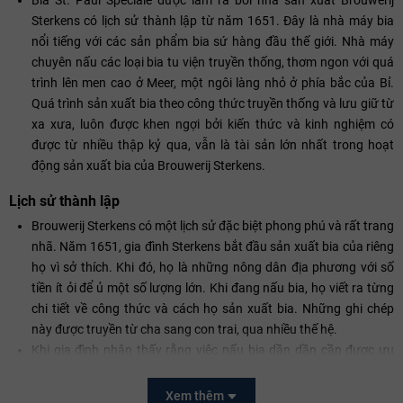
Sterkens có lịch sử thành lập từ năm 1651. Đây là nhà máy bia
nổi tiếng với các sản phẩm bia sứ hàng đầu thế giới. Nhà máy
chuyên nấu các loại bia tu viện truyền thống, thơm ngon với quá
trình lên men cao ở Meer, một ngôi làng nhỏ ở phía bắc của Bỉ.
Quá trình sản xuất bia theo công thức truyền thống và lưu giữ từ
xa xưa, luôn được khen ngợi bởi kiến ​​thức và kinh nghiệm có
được từ nhiều thập kỷ qua, vẫn là tài sản lớn nhất trong hoạt
động sản xuất bia của Brouwerij Sterkens.
Lịch sử thành lập
Brouwerij Sterkens có một lịch sử đặc biệt phong phú và rất trang
nhã. Năm 1651, gia đình Sterkens bắt đầu sản xuất bia của riêng
họ vì sở thích. Khi đó, họ là những nông dân địa phương với số
tiền ít ỏi để ủ một số lượng lớn. Khi đang nấu bia, họ viết ra từng
chi tiết về công thức và cách họ sản xuất bia. Những ghi chép
này được truyền từ cha sang con trai, qua nhiều thế hệ.
Khi gia đình nhận thấy rằng việc nấu bia dần dần cần được ưu
tiên hơn là làm việc ở trang trại, họ đã chọn chuyên nghiệp hóa
nhà máy bia và cung cấp nhiều loại bia chất lượng hơn. Các loại
Xem thêm