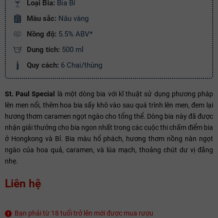
Ngày hết hạn:
Loại Bia:
Bia Bỉ
Màu sắc:
Nâu vàng
Điều kiện:
Nồng độ:
5.5% ABV*
Copy mã và nhập mã ở trang
THANH TOÁN
bạn nhé!
Dung tích:
500 ml
Quy cách:
6 Chai/thùng
St. Paul Special
là một dòng bia với kĩ thuật sử dụng phương pháp
lên men nổi, thêm hoa bia sấy khô vào sau quá trình lên men, đem lại
hương thơm caramen ngọt ngào cho tổng thể. Dòng bia này đã được
nhận giải thưởng cho bia ngon nhất trong các cuộc thi chấm điểm bia
ở Hongkong và Bỉ. Bia màu hổ phách, hương thơm nồng nàn ngọt
ngào của hoa quả, caramen, và lúa mạch, thoảng chút dư vị đắng
nhẹ.
Liên hệ
Bạn phải từ 18 tuổi trở lên mới được mua rượu