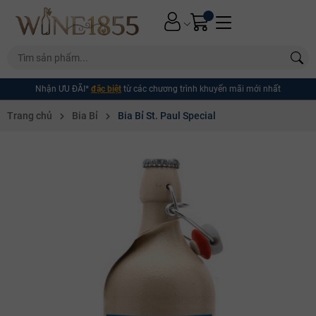
Nhận ƯU ĐÃI*
đặc biệt
từ các chương trình khuyến mãi mới nhất
Trang chủ
Bia Bỉ
Bia Bỉ St. Paul Special