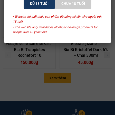
của nó.
ĐỦ 18 TUỔI
CHƯA 18 TUỔI
• Website chỉ giới thiệu sản phẩm đồ uống có cồn cho người trên
18 tuổi.
SẢN PHẨM LIÊN QUAN
• The website only introduces alcoholic beverage products for
people over 18 years old.
Abbaye Notre-Dame De Saint-Rémy
Brouwerij Martens
Bia Bỉ Trappistes
Bia Bỉ Kristoffel Dark 6%
Rochefort 10
– Chai 330ml
150.000₫
45.000₫
Xem thêm
Quy trình sản xuất Bia Bỉ Trappistes Rochefort 6
Bia Bỉ Trappistes Rochefort 6 được sản xuất theo phương pháp
truyền thống của các tu viện Trappist tại Bỉ. Quy trình sản xuất bia
này có các bước chính như sau: