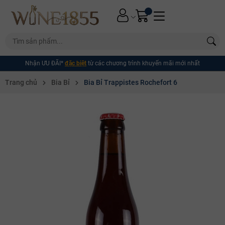
Nhận ƯU ĐÃI*
đặc biệt
từ các chương trình khuyến mãi mới nhất
Trang chủ
Bia Bỉ
Bia Bỉ Trappistes Rochefort 6