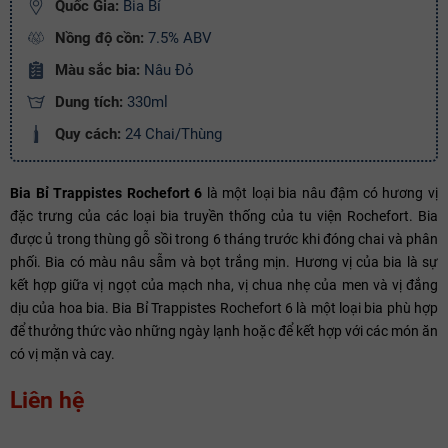
Ngày hết hạn:
Quốc Gia:
Bia Bỉ
Nồng độ cồn:
7.5% ABV
Điều kiện:
Màu sắc bia:
Nâu Đỏ
Copy mã và nhập mã ở trang
THANH TOÁN
bạn nhé!
Dung tích:
330ml
Quy cách:
24 Chai/Thùng
Bia Bỉ Trappistes Rochefort 6
là một loại bia nâu đậm có hương vị
đặc trưng của các loại bia truyền thống của tu viện Rochefort. Bia
được ủ trong thùng gỗ sồi trong 6 tháng trước khi đóng chai và phân
phối. Bia có màu nâu sẫm và bọt trắng mịn. Hương vị của bia là sự
kết hợp giữa vị ngọt của mạch nha, vị chua nhẹ của men và vị đắng
dịu của hoa bia. Bia Bỉ Trappistes Rochefort 6 là một loại bia phù hợp
để thưởng thức vào những ngày lạnh hoặc để kết hợp với các món ăn
có vị mặn và cay.
Liên hệ