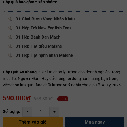
Ngày hết hạn:
Hộp quà bao gồm 5 sản phẩm:
Điều kiện:
01 Chai Rượu Vang Nhập Khẩu
Copy mã và nhập mã ở trang
THANH TOÁN
bạn nhé!
01 Hộp Trà New English Teas
01 Hộp Bánh Đan Mạch
01 Hộp Hạt điều Maishe
01 Hộp Hạt hạnh nhân Maishe
Hộp Quà An Khang
là sự lựa chọn lý tưởng cho doanh nghiệp trong
mùa Tết Nguyên Đán. Hãy để chúng tôi đồng hành cùng bạn trong
việc chọn lựa quà tặng chất lượng và ý nghĩa cho dịp Tết Ất Tỵ 2025.
590.000₫
658.800₫
- 10%
Số lượng:
-
+
Thêm vào giỏ
Mua ngay