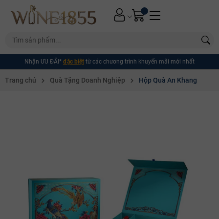
Nhận ƯU ĐÃI*
đặc biệt
từ các chương trình khuyến mãi mới nhất
Trang chủ
Quà Tặng Doanh Nghiệp
Hộp Quà An Khang