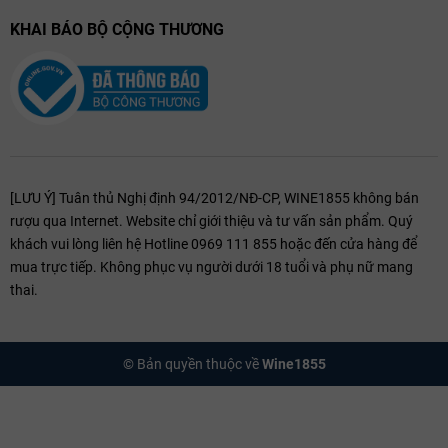
KHAI BÁO BỘ CỘNG THƯƠNG
[LƯU Ý] Tuân thủ Nghị định 94/2012/NĐ-CP, WINE1855 không bán
rượu qua Internet. Website chỉ giới thiệu và tư vấn sản phẩm. Quý
khách vui lòng liên hệ Hotline 0969 111 855 hoặc đến cửa hàng để
mua trực tiếp. Không phục vụ người dưới 18 tuổi và phụ nữ mang
thai.
© Bản quyền thuộc về
Wine1855
2 Hộp Hạt Dinh Dưỡng:
Hạt dinh dưỡng là món quà tượng trưng cho
sức khỏe và may mắn, phù hợp để tặng khách hàng, đối tác với lời