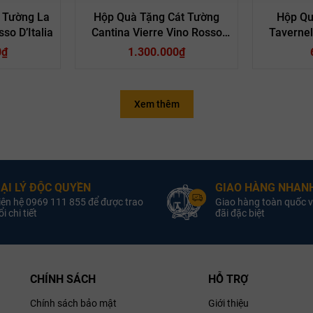
 Tường La
Hộp Quà Tặng Cát Tường
Hộp Qu
so D’Italia
Cantina Vierre Vino Rosso
Tavernel
D’Italia
0₫
1.300.000₫
Xem thêm
g đỏ Ý La
1 chai rượu vang đỏ Ý Cantina
1 
 d’Italia
Vierre Vino Rosso d’Italia
Taverne
ẠI LÝ ĐỘC QUYỀN
GIAO HÀNG NHANH
 Quốc New
1 hộp trà Anh Quốc New
iên hệ 0969 111 855 để được trao
Giao hàng toàn quốc v
i chi tiết
đãi đặc biệt
lish Teas
English Teas
1 hộp 
 Đan Mạch
1 hộp bánh quy Đan Mạch
estrooper
Jules Destrooper
2 lọ hạt
g cao cấp
2 lọ hạt dinh dưỡng cao cấp
Hộp quà bằ
c
p kim cao
CHÍNH SÁCH
Hộp quà bằng giấy ép kim cao
HỖ TRỢ
ết dập nổi
cấp, họa tiết dập nổi
Chính sách bảo mật
Giới thiệu