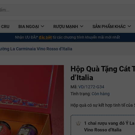
 CRU
BIA NGOẠI
RƯỢU MẠNH
SẢN PHẨM KHÁC
Nhận ƯU ĐÃI*
đặc biệt
từ các chương trình khuyến mãi mới nhất
ờng La Carminaia Vino Rosso d’Italia
Hộp Quà Tặng Cát 
d’Italia
Mã:
VD/1272-G34
Tình trạng:
Còn hàng
Hộp quà có sự kết hợp tinh tế của
1 chai rượu vang đỏ Ý La
Vino Rosso d’Italia