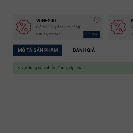
WINE200
Giảm 200k giá trị đơn hàng
G
Lưu mã
HSD: 31/12/2025
H
MÔ TẢ SẢN PHẨM
ĐÁNH GIÁ
×
Nội dung sản phẩm đang cập nhật.