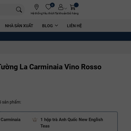
0
Hệ thống
Yêu thích
Tài khoản
Giỏ hàng
NHÀ SẢN XUẤT
BLOG
LIÊN HỆ
Tường La Carminaia Vino Rosso
 5 sản phẩm:
 Carminaia
1 hộp trà Anh Quốc New English
Teas