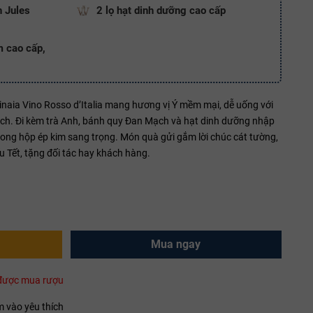
 Jules
2 lọ hạt dinh dưỡng cao cấp
m cao cấp,
aia Vino Rosso d’Italia mang hương vị Ý mềm mại, dễ uống với
ịch. Đi kèm trà Anh, bánh quy Đan Mạch và hạt dinh dưỡng nhập
trong hộp ép kim sang trọng. Món quà gửi gắm lời chúc cát tường,
 Tết, tặng đối tác hay khách hàng.
Mua ngay
i được mua rượu
 vào yêu thích