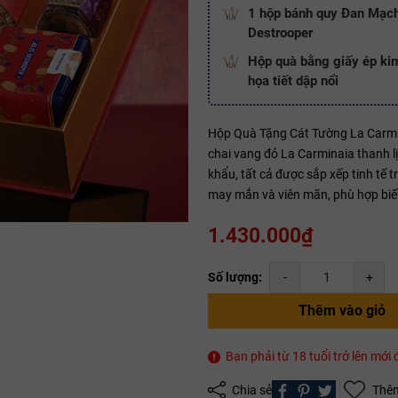
1 hộp bánh quy Đan Mạch
Destrooper
Hộp quà bằng giấy ép ki
Mã giảm giá:
họa tiết dập nổi
Ngày hết hạn:
Hộp Quà Tặng Cát Tường La Carmin
Điều kiện:
chai vang đỏ La Carminaia thanh l
khẩu, tất cả được sắp xếp tinh tế 
Copy mã và nhập mã ở trang
THANH TOÁN
bạn nhé!
may mắn và viên mãn, phù hợp biếu
1.430.000₫
Số lượng:
-
+
Thêm vào giỏ
Bạn phải từ 18 tuổi trở lên mớ
Chia sẻ
Thêm