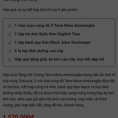
Hộp quà có sự kết hợp tinh tế của 5 sản phẩm:
Copy mã và nhập mã ở trang
THANH TOÁN
bạn nhé!
1 chai rượu vang đỏ Ý Terre More Ammiraglia
1 hộp trà Anh Quốc New English Teas
1 hộp bánh quy Đan Mạch Jules Destrooper
2 lọ hạt dinh dưỡng cao cấp
Hộp quà bằng giấy ép kim cao cấp, họa tiết dập nổi
Hộp Quà Tặng Cát Tường Terre More Ammiraglia mang dấu ấn tinh tế
của vùng Toscana, Ý, với chai vang đỏ Terre More Ammiraglia đậm đà
và hài hòa. Kết hợp cùng trà Anh, bánh quy Đan Mạch và hạt dinh
dưỡng nhập khẩu, tất cả được trình bày sang trọng trong hộp ép kim
tinh xảo. Món quà gửi gắm lời chúc cát tường, may mắn và thịnh
vượng, phù hợp biếu Tết, tặng đối tác, khách hàng.
1.570.000₫