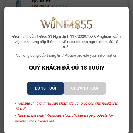
Spumante
480.000₫
581.000₫
Rượu Vang Ý Terre Di Mario 17%
490.000₫
632.500₫
Điểm a khoản 1 Điều 31 Nghị định 117/2020/NĐ-CP nghiêm cấm
việc bán, cung cấp thông tin về rượu bia cho người chưa đủ 18
tuổi.
Vui lòng cung cấp thông tin / Please provide your information
SẢN PHẨM LIÊN QUAN
QUÝ KHÁCH ĐÃ ĐỦ 18 TUỔI?
ĐỦ 18 TUỔI
CHƯA 18 TUỔI
Hộp Quà Tặng Cát Tường
Hộp Quà Tặng Cát Tường
Terre More Ammiraglia
La Carminaia Vino Rosso
• Website chỉ giới thiệu sản phẩm đồ uống có cồn cho người trên
D’Italia
1.570.000₫
1.430.000₫
18 tuổi.
• The website only introduces alcoholic beverage products for
people over 18 years old.
Xem thêm