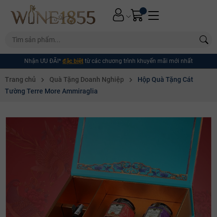
Nhận ƯU ĐÃI*
đặc biệt
từ các chương trình khuyến mãi mới nhất
Trang chủ
Quà Tặng Doanh Nghiệp
Hộp Quà Tặng Cát
Tường Terre More Ammiraglia