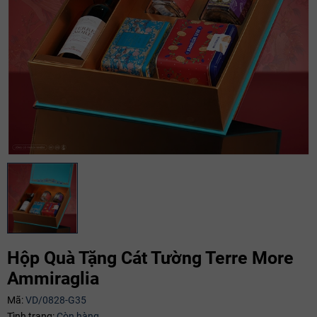
Hộp Quà Tặng Cát Tường Terre More
Mã giảm giá:
Ammiraglia
Ngày hết hạn:
Mã:
VD/0828-G35
Điều kiện:
Tình trạng:
Còn hàng