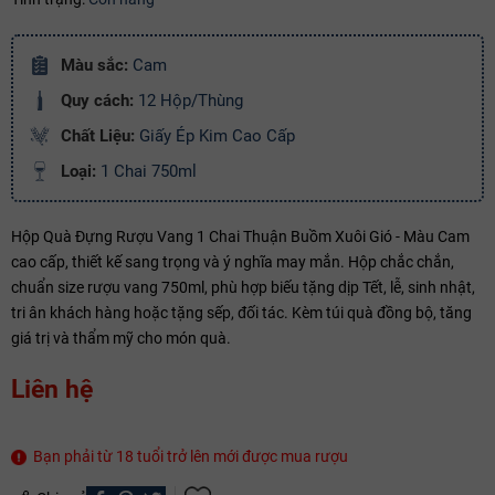
Copy mã và nhập mã ở trang
THANH TOÁN
bạn nhé!
Màu sắc:
Cam
Quy cách:
12 Hộp/Thùng
Chất Liệu:
Giấy Ép Kim Cao Cấp
Loại:
1 Chai 750ml
Hộp Quà Đựng Rượu Vang 1 Chai Thuận Buồm Xuôi Gió - Màu Cam
cao cấp, thiết kế sang trọng và ý nghĩa may mắn. Hộp chắc chắn,
chuẩn size rượu vang 750ml, phù hợp biếu tặng dịp Tết, lễ, sinh nhật,
tri ân khách hàng hoặc tặng sếp, đối tác. Kèm túi quà đồng bộ, tăng
giá trị và thẩm mỹ cho món quà.
Liên hệ
Bạn phải từ 18 tuổi trở lên mới được mua rượu