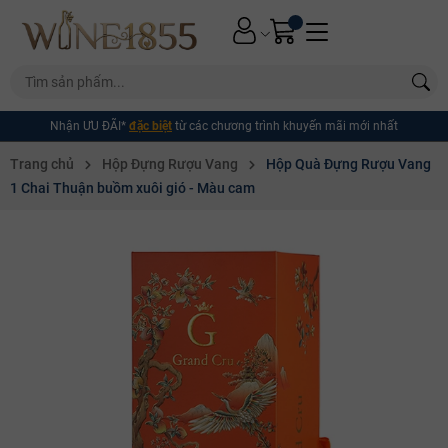
Nhận ƯU ĐÃI*
đặc biệt
từ các chương trình khuyến mãi mới nhất
Trang chủ
Hộp Đựng Rượu Vang
Hộp Quà Đựng Rượu Vang
1 Chai Thuận buồm xuôi gió - Màu cam