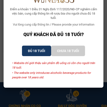
Điểm a khoản 1 Điều 31 Nghị định 117/2020/NĐ-CP nghiêm cấm
SẢN PHẨM LIÊN QUAN
việc bán, cung cấp thông tin về rượu bia cho người chưa đủ 18
tuổi.
Vui lòng cung cấp thông tin / Please provide your information
QUÝ KHÁCH ĐÃ ĐỦ 18 TUỔI?
Hộp Quà 1 Chai Vang F -
Hộp Quà Đựng Rượu
Màu Đỏ Ruby
Vang 1 Chai Sanmazano
- Màu Đỏ Ruby
Liên hệ
Liên hệ
ĐỦ 18 TUỔI
CHƯA 18 TUỔI
Xem thêm
• Website chỉ giới thiệu sản phẩm đồ uống có cồn cho người trên
18 tuổi.
• The website only introduces alcoholic beverage products for
people over 18 years old.
CHỨNG NHẬN CO CQ
ĐẠI LÝ ĐỘC QUYỀN
GIA