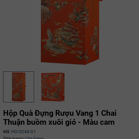
Mã giảm giá:
Hộp Quà Đựng Rượu Vang 1 Chai
Ngày hết hạn:
Thuận buồm xuôi gió - Màu cam
Điều kiện:
Mã:
HO/0244-G1
Tình trạng:
Còn hàng