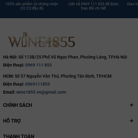
100% sản phẩm có chứng nhận
Liên hệ 0969 111 855 để được
Giao h
CO CQ đầy đủ
trao đổi chi tiết
Hà Nội:
Số 113B/25 Phố Vũ Ngọc Phan, Phường Láng, TP.Hà Nội
Điện thoại:
0969 111 855
HCM:
Số 57 Nguyễn Văn Thủ, Phường Tân Định, TP.HCM
Điện thoại:
0969111855
Email:
wine1855.vn@gmail.com
CHÍNH SÁCH
HỖ TRỢ
THANH TOÁN