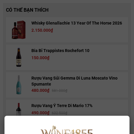
CÓ THỂ BẠN THÍCH
Whisky Glenallachie 13 Year Of The Horse 2026
2.150.000₫
Bia Bỉ Trappistes Rochefort 10
150.000₫
Rượu Vang Sủi Gemma Di Luna Moscato Vino
Spumante
480.000₫
581.000₫
Rượu Vang Ý Terre Di Mario 17%
490.000₫
632.500₫