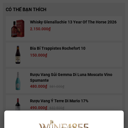
CÓ THỂ BẠN THÍCH
Whisky Glenallachie 13 Year Of The Horse 2026
2.150.000₫
Bia Bỉ Trappistes Rochefort 10
150.000₫
Rượu Vang Sủi Gemma Di Luna Moscato Vino
Spumante
480.000₫
581.000₫
Rượu Vang Ý Terre Di Mario 17%
490.000₫
632.500₫