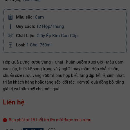
Copy mã và nhập mã ở trang
THANH TOÁN
bạn nhé!
Màu sắc:
Cam
Quy cách:
12 Hộp/Thùng
Chất Liệu:
Giấy Ép Kim Cao Cấp
Loại:
1 Chai 750ml
Hộp Quà Đựng Rượu Vang 1 Chai Thuận Buồm Xuôi Gió - Màu Cam
cao cấp, thiết kế sang trọng và ý nghĩa may mắn. Hộp chắc chắn,
chuẩn size rượu vang 750ml, phù hợp biếu tặng dịp Tết, lễ, sinh nhật,
tri ân khách hàng hoặc tặng sếp, đối tác. Kèm túi quà đồng bộ, tăng
giá trị và thẩm mỹ cho món quà.
Liên hệ
Bạn phải từ 18 tuổi trở lên mới được mua rượu