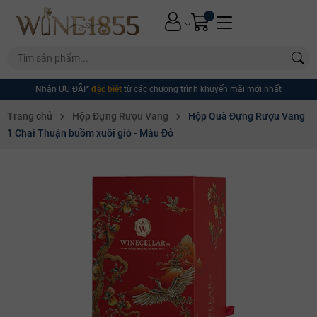
Nhận ƯU ĐÃI*
đặc biệt
từ các chương trình khuyến mãi mới nhất
Trang chủ
Hộp Đựng Rượu Vang
Hộp Quà Đựng Rượu Vang
1 Chai Thuận buồm xuôi gió - Màu Đỏ