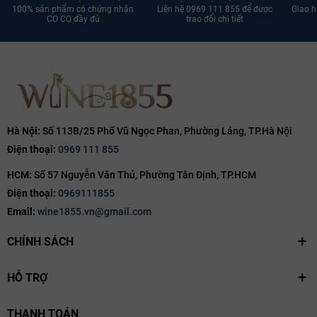
100% sản phẩm có chứng nhận
Liên hệ 0969 111 855 để được
Giao h
CO CQ đầy đủ
trao đổi chi tiết
Hà Nội:
Số 113B/25 Phố Vũ Ngọc Phan, Phường Láng, TP.Hà Nội
Điện thoại:
0969 111 855
HCM:
Số 57 Nguyễn Văn Thủ, Phường Tân Định, TP.HCM
Điện thoại:
0969111855
Email:
wine1855.vn@gmail.com
CHÍNH SÁCH
HỖ TRỢ
THANH TOÁN