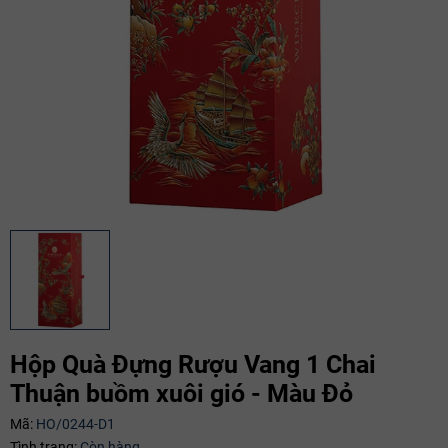
Mã giảm giá:
Hộp Quà Đựng Rượu Vang 1 Chai
Ngày hết hạn:
Thuận buồm xuôi gió - Màu Đỏ
Điều kiện:
Mã:
HO/0244-D1
Tình trạng:
Còn hàng