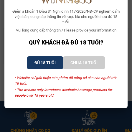
Điểm a khoản 1 Điều 31 Nghị định 117/2020/NĐ-CP nghiêm cấm
SẢN PHẨM LIÊN QUAN
việc bán, cung cấp thông tin về rượu bia cho người chưa đủ 18
tuổi.
Vui lòng cung cấp thông tin / Please provide your information
QUÝ KHÁCH ĐÃ ĐỦ 18 TUỔI?
Hộp Quà 1 Chai Vang F -
Hộp Quà Đựng Rượu
Màu Đỏ Ruby
Vang 1 Chai Sanmazano
- Màu Đỏ Ruby
Liên hệ
Liên hệ
ĐỦ 18 TUỔI
CHƯA 18 TUỔI
Xem thêm
• Website chỉ giới thiệu sản phẩm đồ uống có cồn cho người trên
18 tuổi.
• The website only introduces alcoholic beverage products for
people over 18 years old.
CHỨNG NHẬN CO CQ
ĐẠI LÝ ĐỘC QUYỀN
GIA