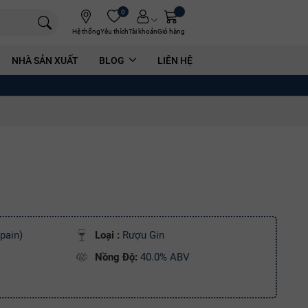
0
Hệ thống
Yêu thích
Tài khoản
Giỏ hàng
NHÀ SẢN XUẤT
BLOG
LIÊN HỆ
pain)
Loại :
Rượu Gin
Nồng Độ:
40.0% ABV