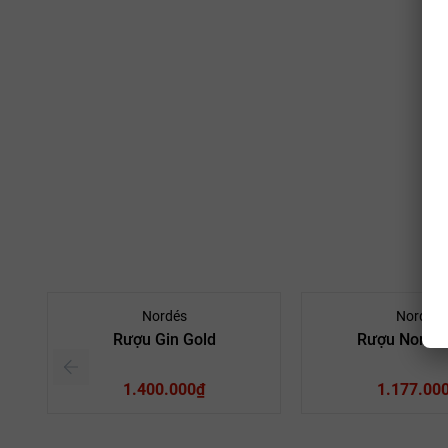
Nordés
Nordés
Rượu Gin Gold
Rượu Nordés
1.400.000₫
1.177.00