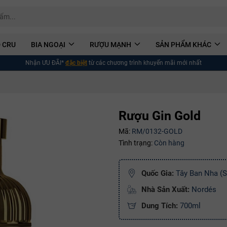
 CRU
BIA NGOẠI
RƯỢU MẠNH
SẢN PHẨM KHÁC
Nhận ƯU ĐÃI*
đặc biệt
từ các chương trình khuyến mãi mới nhất
Rượu Gin Gold
Mã:
RM/0132-GOLD
Tình trạng:
Còn hàng
Quốc Gia:
Tây Ban Nha (S
Nhà Sản Xuất:
Nordés
Dung Tích:
700ml