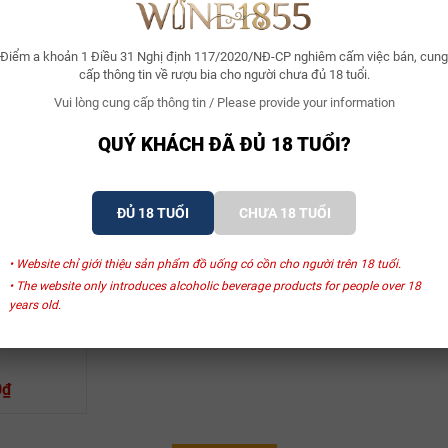
Điểm a khoản 1 Điều 31 Nghị định 117/2020/NĐ-CP nghiêm cấm việc bán, cung
cấp thông tin về rượu bia cho người chưa đủ 18 tuổi.
Vui lòng cung cấp thông tin / Please provide your information
QUÝ KHÁCH ĐÃ ĐỦ 18 TUỔI?
ĐỦ 18 TUỔI
CHƯA 18 TUỔI
SẢN PHẨM LIÊN QUAN
• Website chỉ giới thiệu sản phẩm đồ uống có cồn cho người trên 18 tuổi.
• The website only introduces alcoholic beverage products for people over 18
years old.
 Gin
0₫