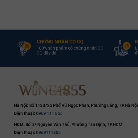
Tây Ban Nha (Spain)
Quốc Gia:
Tây Ban Nha (Spain)
Rượu Gin
Loại :
Rượu
Nordés
Nhà Sản Xuất:
Nordés
Nhà 
40.0% ABV
Nồng Độ:
40.0% ABV
CHỨNG NHẬN CO CQ
Đ
700ml
Dung Tích:
700ml
D
100% sản phẩm có chứng nhận CO
L
CQ đầy đủ
đổ
Hà Nội:
Số 113B/25 Phố Vũ Ngọc Phan, Phường Láng, TP.Hà Nội
Điện thoại:
0969 111 855
HCM:
Số 57 Nguyễn Văn Thủ, Phường Tân Định, TP.HCM
Điện thoại:
0969111855