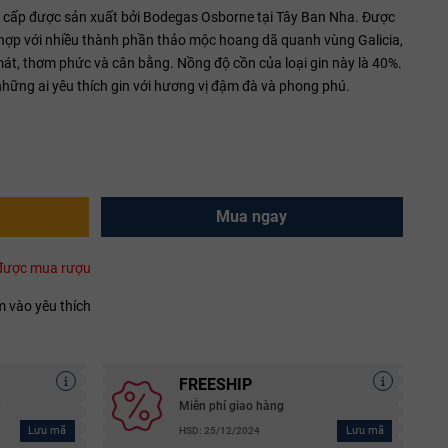
g cấp được sản xuất bởi Bodegas Osborne tại Tây Ban Nha. Được
 hợp với nhiều thành phần thảo mộc hoang dã quanh vùng Galicia,
át, thơm phức và cân bằng. Nồng độ cồn của loại gin này là 40%.
những ai yêu thích gin với hương vị đậm đà và phong phú.
Mua ngay
i được mua rượu
 vào yêu thích
FREESHIP
g
Miễn phí giao hàng
Lưu mã
Lưu mã
HSD: 25/12/2024