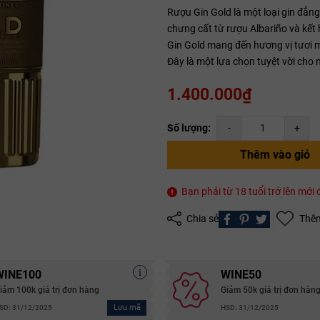
Rượu Gin Gold là một loại gin đẳn
chưng cất từ rượu Albariño và kết
Gin Gold mang đến hương vị tươi m
Mã giảm giá:
Đây là một lựa chọn tuyệt vời cho 
Ngày hết hạn:
1.400.000₫
Điều kiện:
Số lượng:
-
+
Copy mã và nhập mã ở trang
THANH TOÁN
bạn nhé!
Thêm vào giỏ
Bạn phải từ 18 tuổi trở lên mớ
Chia sẻ
Thêm
WINE100
WINE50
iảm 100k giá trị đơn hàng
Giảm 50k giá trị đơn hàn
Lưu mã
SD: 31/12/2025
HSD: 31/12/2025