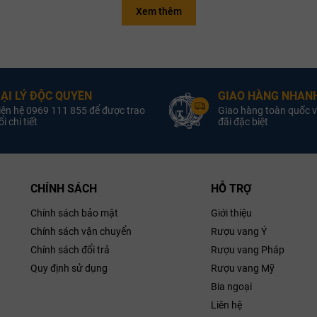
Xem thêm
Quốc Gia:
 Gin
Loại :
Sản Xuất:
Nồng Độ:
ẠI LÝ ĐỘC QUYỀN
GIAO HÀNG NHANH
ung Tích:
iên hệ 0969 111 855 để được trao
Giao hàng toàn quốc v
i chi tiết
đãi đặc biệt
CHÍNH SÁCH
HỖ TRỢ
Chính sách bảo mật
Giới thiệu
Chính sách vận chuyển
Rượu vang Ý
Chính sách đổi trả
Rượu vang Pháp
Quy định sử dụng
Rượu vang Mỹ
Bia ngoại
Liên hệ