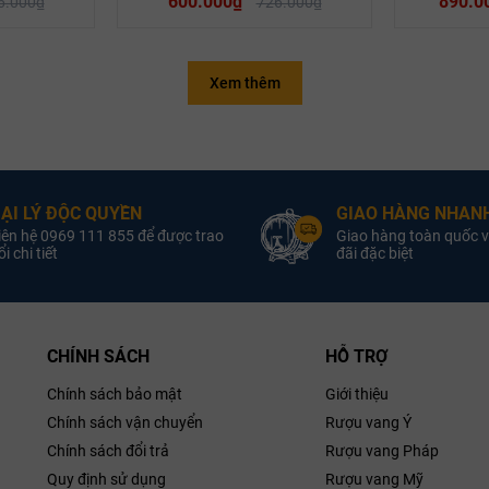
600.000₫
890.0
6.000₫
726.000₫
Xem thêm
Quốc gia:
Vang New Zealand
Quốc gia:
V
ugh
Vùng:
Marlborough
Vùng:
/ Saint-Émil
oại Vang:
Rượu Vang Đỏ
Loại Vang:
Rượu 
Nồng Độ:
13.5% ABV
Nồng Độ:
ẠI LÝ ĐỘC QUYỀN
GIAO HÀNG NHANH
1
Sản Xuất:
Spy Valley
Nhà Sản Xuất:
iên hệ 0969 111 855 để được trao
Giao hàng toàn quốc v
Wines
Bernard Mo
ung Tích:
i chi tiết
đãi đặc biệt
750ml
Dung Tích:
iống Nho:
Pinot Noir
Giống Nho:
Saint-
d Pinot Noir
Kimi Pinot Noir
g đến từ vùng
,
Caberne
CHÍNH SÁCH
HỖ TRỢ
ealand, được
t Noir. Rượu
Chính sách bảo mật
Giới thiệu
Château 
thơm của anh
Chính sách vận chuyển
Rượu vang Ý
 các loại quả
Saint-Émi
Chính sách đổi trả
Rượu vang Pháp
gia vị gỗ sồi
Quy định sử dụng
Rượu vang Mỹ
m mại, tannin