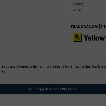
Bia ngoại
ng và hậu vị
p khi kết hợp
Liên hệ
ớng, vịt quay
ác món nấm.
TRANG VÀNG VIỆT 
ượu qua Internet. Website chỉ giới thiệu và tư vấn sản phẩm. Quý khách
thai.
© Bản quyền thuộc về
Wine1855