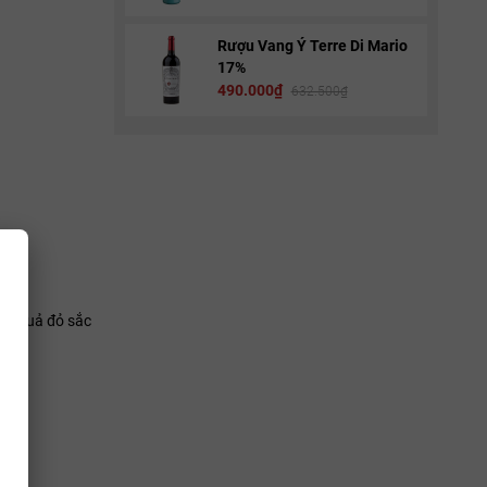
Rượu Vang Ý Terre Di Mario
17%
490.000₫
632.500₫
oa quả đỏ sắc