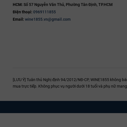
HCM:
Số 57 Nguyễn Văn Thủ, Phường Tân Định, TP.HCM
mượt, độ chua cân bằ
kéo dài, rất phù hợ
Điện thoại:
0969111855
với thịt cừu, bò nư
Email:
wine1855.vn@gmail.com
hoặc c
[LƯU Ý] Tuân thủ Nghị định 94/2012/NĐ-CP, WINE1855 không bán r
mua trực tiếp. Không phục vụ người dưới 18 tuổi và phụ nữ mang 