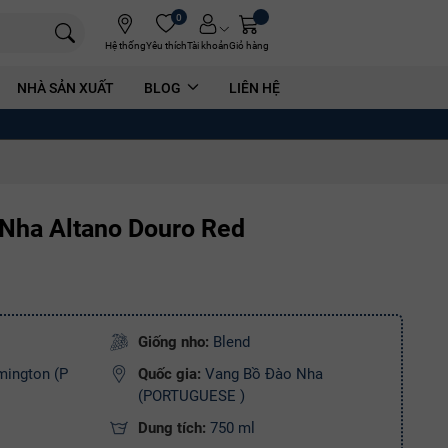
0
Hệ thống
Yêu thích
Tài khoản
Giỏ hàng
NHÀ SẢN XUẤT
BLOG
LIÊN HỆ
Nha Altano Douro Red
Giống nho:
Blend
mington (P
Quốc gia:
Vang Bồ Đào Nha
(PORTUGUESE )
Dung tích:
750 ml