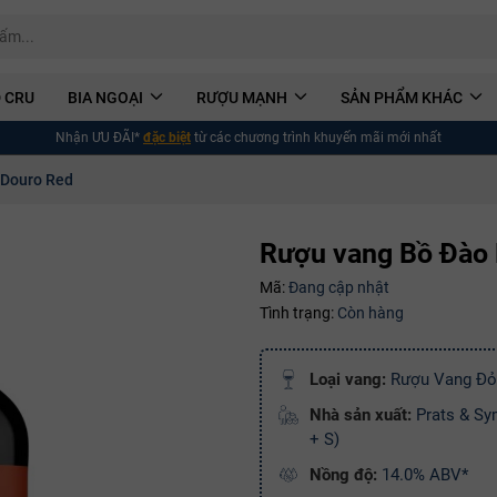
 CRU
BIA NGOẠI
RƯỢU MẠNH
SẢN PHẨM KHÁC
Nhận ƯU ĐÃI*
đặc biệt
từ các chương trình khuyến mãi mới nhất
 Douro Red
Rượu vang Bồ Đào 
Mã:
Đang cập nhật
Tình trạng:
Còn hàng
Loại vang:
Rượu Vang Đỏ
Nhà sản xuất:
Prats & Sy
+ S)
Nồng độ:
14.0% ABV*