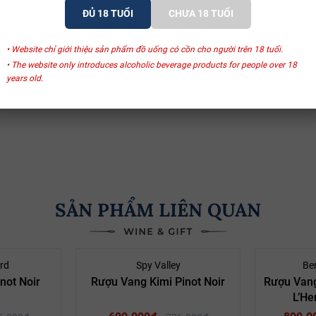
ĐỦ 18 TUỔI
CHƯA 18 TUỔI
• Website chỉ giới thiệu sản phẩm đồ uống có cồn cho người trên 18 tuổi.
• The website only introduces alcoholic beverage products for people over 18
years old.
SẢN PHẨM LIÊN QUAN
- 17%
- 17%
rd
Spy Valley
Be
not Noir
Rượu Vang Kimi Pinot Noir
Rượu Vang
L’He