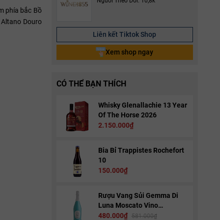
Người Theo Dõi: 10,8k
m phía bắc Bồ
 Altano Douro
Liên kết Tiktok Shop
Xem shop ngay
CÓ THỂ BẠN THÍCH
Whisky Glenallachie 13 Year
Of The Horse 2026
2.150.000₫
Bia Bỉ Trappistes Rochefort
10
150.000₫
Rượu Vang Sủi Gemma Di
Luna Moscato Vino
Spumante
480.000₫
581.000₫