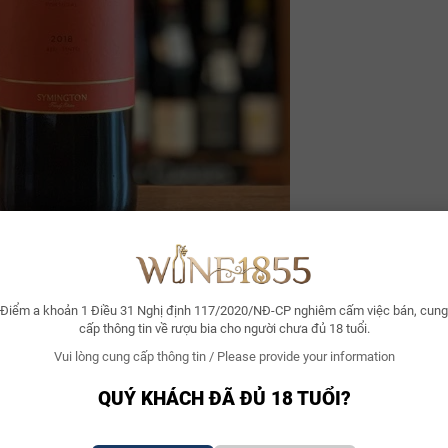
à trái cây tươi. Vị rượu đầy đặn và mịn mượt như lụa, bùng nổ hương h
Điểm a khoản 1 Điều 31 Nghị định 117/2020/NĐ-CP nghiêm cấm việc bán, cung
t gia vị cay. Rượu có cấu trúc đẹp và và vô cùng tinh tế.
cấp thông tin về rượu bia cho người chưa đủ 18 tuổi.
Vui lòng cung cấp thông tin / Please provide your information
QUÝ KHÁCH ĐÃ ĐỦ 18 TUỔI?