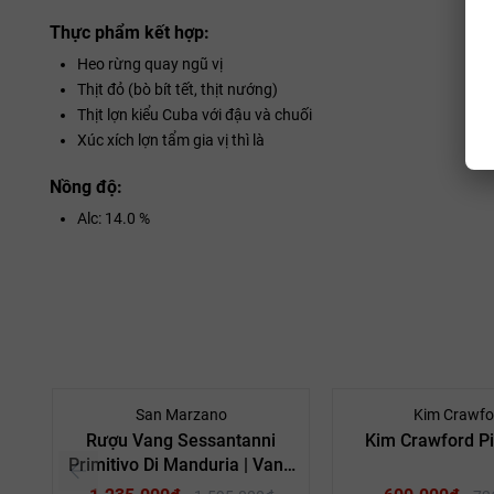
Thực phẩm kết hợp:
Heo rừng quay ngũ vị
Thịt đỏ (bò bít tết, thịt nướng)
Thịt lợn kiểu Cuba với đậu và chuối
Xúc xích lợn tẩm gia vị thì là
Nồng độ:
Alc: 14.0 %
- 23%
San Marzano
Kim Crawfo
Rượu Vang Sessantanni
Kim Crawford Pi
Primitivo Di Manduria | Vang
60 Primitivo