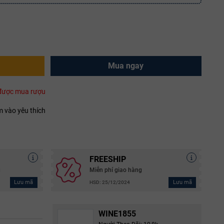
Mua ngay
i được mua rượu
 vào yêu thích
FREESHIP
g
Miễn phí giao hàng
Lưu mã
Lưu mã
HSD: 25/12/2024
WINE1855