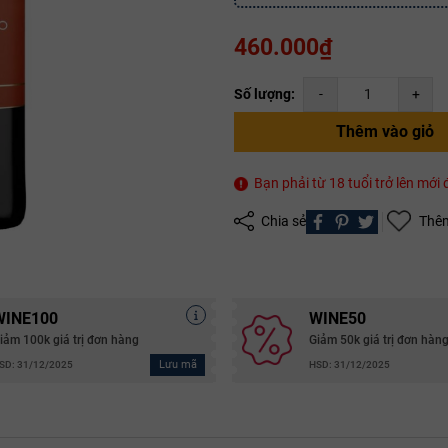
460.000₫
Số lượng:
-
+
Thêm vào giỏ
Mã giảm giá:
Bạn phải từ 18 tuổi trở lên mớ
Ngày hết hạn:
Chia sẻ
Thêm
Điều kiện:
Copy mã và nhập mã ở trang
THANH TOÁN
bạn nhé!
WINE100
WINE50
iảm 100k giá trị đơn hàng
Giảm 50k giá trị đơn hàn
Lưu mã
SD: 31/12/2025
HSD: 31/12/2025