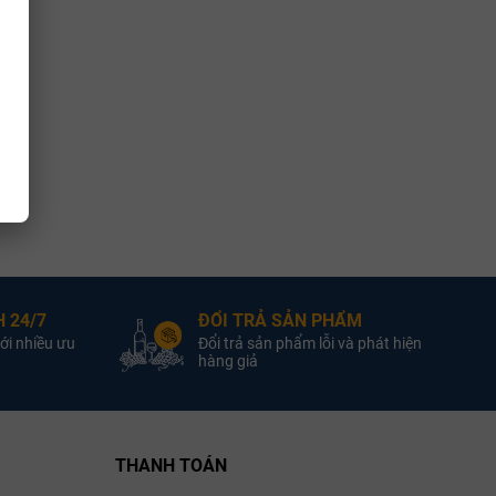
, thịt khói.
 giũa các góc cạnh chát của tannin.
 nho này chinh phục giới sành vang bằng bản tính mộc mạc, gai
 24/7
ĐỔI TRẢ SẢN PHẨM
ới nhiều ưu
Đổi trả sản phẩm lỗi và phát hiện
hàng giả
THANH TOÁN