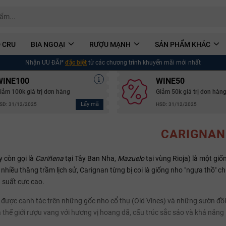
 CRU
BIA NGOẠI
RƯỢU MẠNH
SẢN PHẨM KHÁC
Nhận ƯU ĐÃI*
đặc biệt
từ các chương trình khuyến mãi mới nhất
WINE100
WINE50
iảm 100k giá trị đơn hàng
Giảm 50k giá trị đơn hàn
Lấy mã
SD: 31/12/2025
HSD: 31/12/2025
CARIGNAN
 còn gọi là
Cariñena
tại Tây Ban Nha,
Mazuelo
tại vùng Rioja) là một gi
 nhiều thăng trầm lịch sử, Carignan từng bị coi là giống nho "ngựa thồ"
 suất cực cao.
i được canh tác trên những gốc nho cổ thụ (Old Vines) và những sườn đồ
ủa thế giới rượu vang với hương vị hoang dã, cấu trúc sắc sảo và khả năng