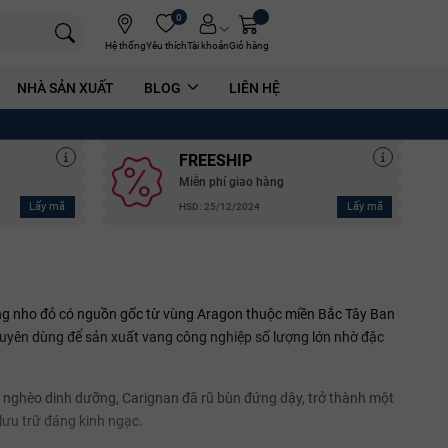
0
Hệ thống
Yêu thích
Tài khoản
Giỏ hàng
NHÀ SẢN XUẤT
BLOG
LIÊN HỆ
FREESHIP
g
Miễn phí giao hàng
Lấy mã
Lấy mã
HSD: 25/12/2024
ống nho đỏ có nguồn gốc từ vùng Aragon thuộc miền Bắc Tây Ban
 chuyên dùng để sản xuất vang công nghiệp số lượng lớn nhờ đặc
i nghèo dinh dưỡng, Carignan đã rũ bùn đứng dậy, trở thành một
 lưu trữ đáng kinh ngạc.