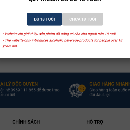
t hương gắt nhẹ ban đầu, giúp rượu mượt mà và bung tỏa hương cam thảo
ử dụng ly Bordeaux bầu lớn để diện tích tiếp xúc với oxy tối đa, giúp mài
ĐỦ 18 TUỔI
CHƯA 18 TUỔI
ng dành cho những người tìm kiếm sự ngọt ngào, mềm mại hời hợt. Giống
ơi thở của những vùng đất Địa Trung Hải đầy nắng gió!
• Website chỉ giới thiệu sản phẩm đồ uống có cồn cho người trên 18 tuổi.
• The website only introduces alcoholic beverage products for people over 18
years old.
ẠI LÝ ĐỘC QUYỀN
GIAO HÀNG NHANH
iên hệ 0969 111 855 để được trao
Giao hàng toàn quốc v
i chi tiết
đãi đặc biệt
CHÍNH SÁCH
HỖ TRỢ