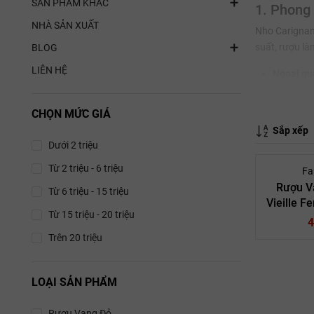
SẢN PHẨM KHÁC
1. Phong
NHÀ SẢN XUẤT
Nho Carignan 
suất, rượu là
BLOG
LIÊN HỆ
Ngoại qu
Mùi hươn
CHỌN MỨC GIÁ
cùng nốt 
Sắp xếp
Vị giác (
Dưới 2 triệu
chắn
. Rư
Từ 2 triệu - 6 triệu
Fa
2. Thánh
Rượu V
Từ 6 triệu - 15 triệu
Vieille 
Mặc dù sinh r
Từ 15 triệu - 20 triệu
4
Tại Pháp 
Trên 20 triệu
Carignan là 
thuật lên me
LOẠI SẢN PHẨM
hương trái câ
Van
Rượu Vang Đỏ