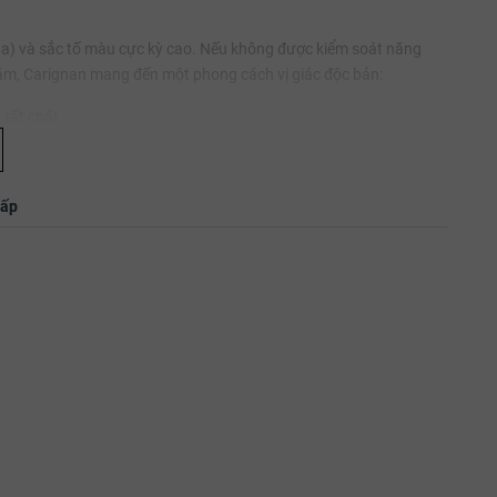
hua) và sắc tố màu cực kỳ cao. Nếu không được kiểm soát năng
năm, Carignan mang đến một phong cách vị giác độc bản:
rất chặt.
nam việt quất (cranberry), mâm xôi đen, mận chín, đan xen
uyệt quế khô.
hấp
a bạn sẽ bị chinh phục bởi
độ acid sắc sảo và khung tannin chắc
dài với dư vị của gia vị nướng và socola đắng.
háp trước khi quay trở lại đỉnh cao tại quê nhà:
ng đứng một mình mà được phối trộn cùng Grenache và Syrah. Kỹ
hằm làm mềm bớt chất chát gắt tự nhiên, chiết xuất ra nhiều
 bằng hoàn hảo.