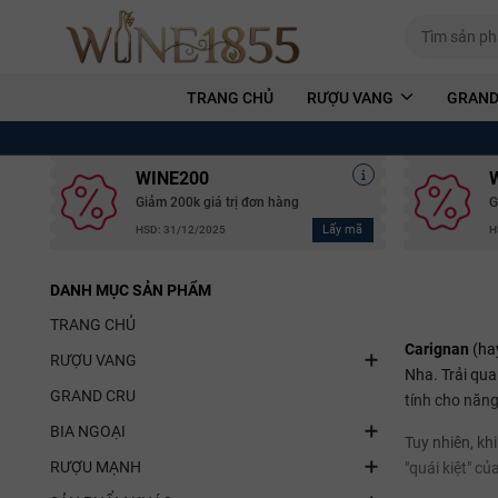
TRANG CHỦ
RƯỢU VANG
GRAND
WINE200
Giảm 200k giá trị đơn hàng
G
Lấy mã
HSD: 31/12/2025
H
DANH MỤC SẢN PHẨM
TRANG CHỦ
Carignan
(hay
RƯỢU VANG
Nha. Trải qua
GRAND CRU
tính cho năng
BIA NGOẠI
Tuy nhiên, kh
RƯỢU MẠNH
"quái kiệt" c