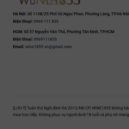
15%
15.5%
Hà Nội:
Số 113B/25 Phố Vũ Ngọc Phan, Phường Láng, TP.Hà Nội
Điện thoại:
0969 111 855
16%
HCM:
Số 57 Nguyễn Văn Thủ, Phường Tân Định, TP.HCM
16.5%
Điện thoại:
0969111855
17%
Email:
wine1855.vn@gmail.com
19%
20%
[LƯU Ý] Tuân thủ Nghị định 94/2012/NĐ-CP, WINE1855 không bán r
mua trực tiếp. Không phục vụ người dưới 18 tuổi và phụ nữ mang 