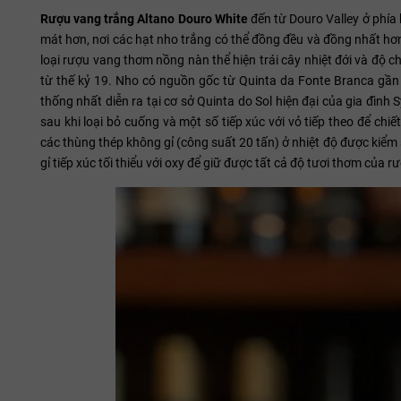
Rượu vang trắng Altano Douro White
đến từ Douro Valley ở phía
mát hơn, nơi các hạt nho trắng có thể đồng đều và đồng nhất hơ
loại rượu vang thơm nồng nàn thể hiện trái cây nhiệt đới và độ 
từ thế kỷ 19. Nho có nguồn gốc từ Quinta da Fonte Branca gần 
thống nhất diễn ra tại cơ sở Quinta do Sol hiện đại của gia đìn
sau khi loại bỏ cuống và một số tiếp xúc với vỏ tiếp theo để c
các thùng thép không gỉ (công suất 20 tấn) ở nhiệt độ được kiểm 
gỉ tiếp xúc tối thiểu với oxy để giữ được tất cả độ tươi thơm của r