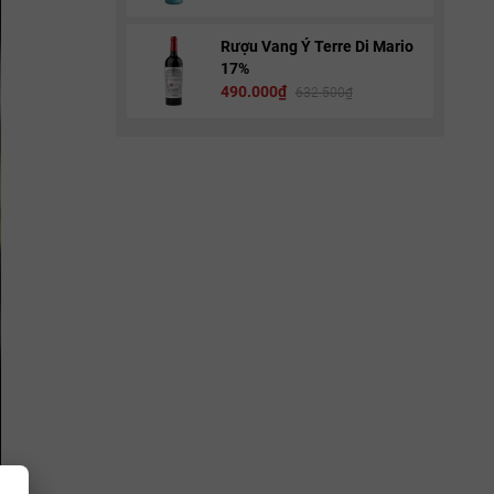
Rượu Vang Ý Terre Di Mario
17%
490.000₫
632.500₫