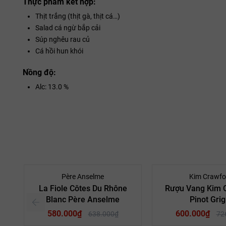
Thực phẩm kết hợp:
Thịt trắng (thịt gà, thịt cá…)
Salad cá ngừ bắp cải
Súp nghêu rau củ
Cá hồi hun khói
Nồng độ:
Alc: 13.0 %
- 9%
Père Anselme
Kim Crawfo
La Fiole Côtes Du Rhône
Rượu Vang Kim 
Blanc Père Anselme
Pinot Grig
580.000₫
600.000₫
638.000₫
72