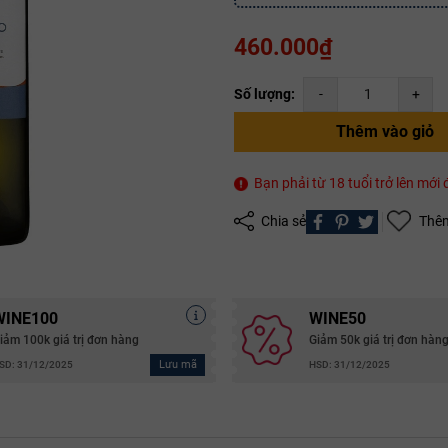
460.000₫
Số lượng:
-
+
Thêm vào giỏ
Bạn phải từ 18 tuổi trở lên mớ
Mã giảm giá:
Chia sẻ
Thêm
Ngày hết hạn:
Điều kiện:
WINE100
WINE50
Copy mã và nhập mã ở trang
THANH TOÁN
bạn nhé!
iảm 100k giá trị đơn hàng
Giảm 50k giá trị đơn hàn
Lưu mã
SD: 31/12/2025
HSD: 31/12/2025