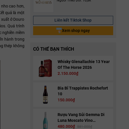
Người Theo Dõi: 10,8k
n nho cao hơn,
Kết quả là một
n xuất ở Douro
Liên kết Tiktok Shop
os. Quá trình
Xem shop ngay
ược nghiền mềm
iến hành trong
ùng thép không
CÓ THỂ BẠN THÍCH
Whisky Glenallachie 13 Year
Of The Horse 2026
2.150.000₫
Bia Bỉ Trappistes Rochefort
10
150.000₫
Rượu Vang Sủi Gemma Di
Luna Moscato Vino
Spumante
480.000₫
581.000₫