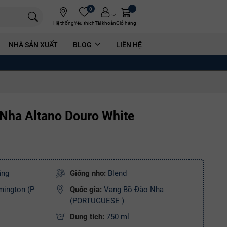
0
Hệ thống
Yêu thích
Tài khoản
Giỏ hàng
NHÀ SẢN XUẤT
BLOG
LIÊN HỆ
Nha Altano Douro White
ắng
Giống nho:
Blend
mington (P
Quốc gia:
Vang Bồ Đào Nha
(PORTUGUESE )
Dung tích:
750 ml