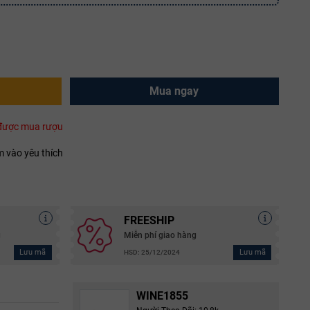
Mua ngay
i được mua rượu
 vào yêu thích
FREESHIP
g
Miễn phí giao hàng
Lưu mã
Lưu mã
HSD: 25/12/2024
WINE1855