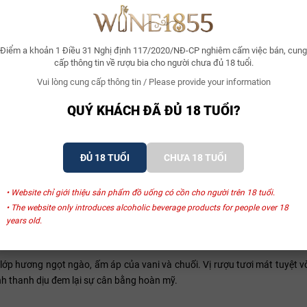
Điểm a khoản 1 Điều 31 Nghị định 117/2020/NĐ-CP nghiêm cấm việc bán, cung
cấp thông tin về rượu bia cho người chưa đủ 18 tuổi.
Vui lòng cung cấp thông tin / Please provide your information
QUÝ KHÁCH ĐÃ ĐỦ 18 TUỔI?
ĐỦ 18 TUỔI
CHƯA 18 TUỔI
• Website chỉ giới thiệu sản phẩm đồ uống có cồn cho người trên 18 tuổi.
• The website only introduces alcoholic beverage products for people over 18
years old.
p hương ngọt ngào, ấm áp của vani và chuối. Vị rượu tươi mát tuyệt v
nh thanh dịu đem lại sự cân bằng hoàn mỹ.