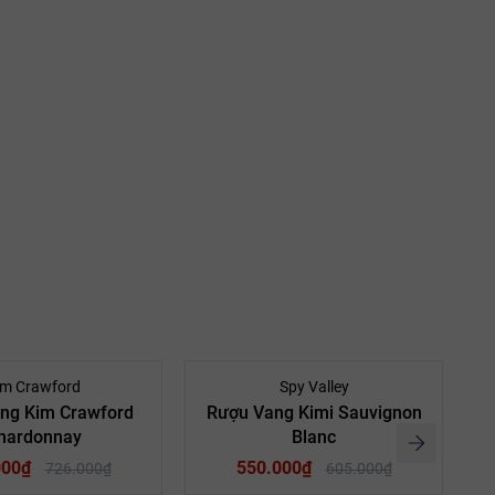
- 17%
- 9%
im Crawford
Spy Valley
ng Kim Crawford
Rượu Vang Kimi Sauvignon
hardonnay
Blanc
R
000₫
550.000₫
726.000₫
605.000₫