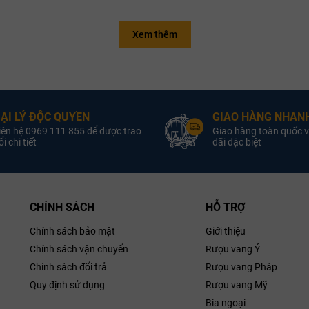
Xem thêm
Quốc gia:
Vang New Zealand
Quốc gia:
Vang New
ugh
Vùng:
Marlborough
Vùng:
oại Vang:
ượu Vang Trắng
R
Loại Vang:
ượu Vang
ẠI LÝ ĐỘC QUYỀN
GIAO HÀNG NHANH
Nồng Độ:
12.5% ABV
Nồng Độ:
1
iên hệ 0969 111 855 để được trao
Giao hàng toàn quốc v
Sản Xuất:
Kim Crawford
Nhà Sản Xuất:
Kim Craw
i chi tiết
đãi đặc biệt
ung Tích:
750ml
Dung Tích:
iống Nho:
Sauvignon Blanc
Giống Nho:
Char
im Crawford
Pinot Grigio
CHÍNH SÁCH
HỖ TRỢ
Chính sách bảo mật
Giới thiệu
Chính sách vận chuyển
Rượu vang Ý
Chính sách đổi trả
Rượu vang Pháp
Quy định sử dụng
Rượu vang Mỹ
Bia ngoại