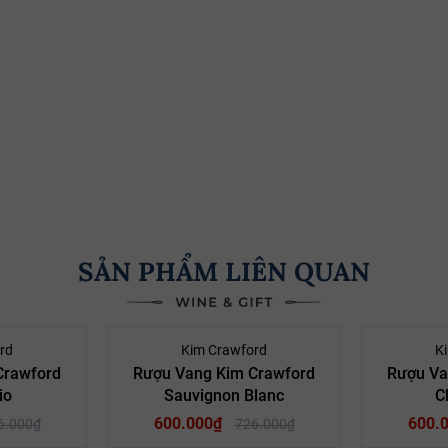
SẢN PHẨM LIÊN QUAN
- 17%
- 17%
rd
Kim Crawford
K
Crawford
Rượu Vang Kim Crawford
Rượu Va
io
Sauvignon Blanc
C
600.000₫
600.
6.000₫
726.000₫