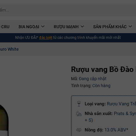
 CRU
BIA NGOẠI
RƯỢU MẠNH
SẢN PHẨM KHÁC
Nhận ƯU ĐÃI*
đặc biệt
từ các chương trình khuyến mãi mới nhất
uro White
Rượu vang Bồ Đào 
Mã:
Đang cập nhật
Tình trạng:
Còn hàng
Loại vang:
Rượu Vang Tr
Nhà sản xuất:
Prats & Sy
+ S)
Nồng độ:
13.0% ABV*