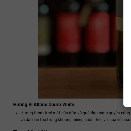
Hương Vị Altano Douro White:
Hương thơm tươi mát của dứa và quả đào sánh quyện cùng lớ
và đào lan tỏa trong khoang miệng cuốn theo vị chua vỏ cha