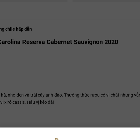
ng chile hấp dẫn
Carolina Reserva Cabernet Sauvignon 2020
 hà, nho đen và trái cây anh đào. Thưởng thức rượu có vị chát nhưng vẫ
vị xirô cassis. Hậu vị kéo dài