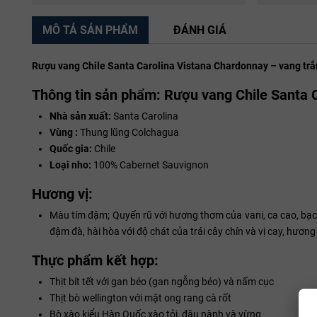
MÔ TẢ SẢN PHẨM
ĐÁNH GIÁ
Rượu vang Chile Santa Carolina Vistana Chardonnay – vang trắ
Thông tin sản phẩm: Rượu vang Chile Santa 
Nhà sản xuất:
Santa Carolina
Vùng :
Thung lũng Colchagua
Quốc gia:
Chile
Loại nho:
100% Cabernet Sauvignon
Hương vị:
Màu tím đậm; Quyến rũ với hương thơm của vani, ca cao, bạc
đậm đà, hài hòa với độ chát của trái cây chín và vị cay, hương 
Thực phẩm kết hợp:
Thịt bít tết với gan béo (gan ngỗng béo) và nấm cục
Thịt bò wellington với mật ong rang cà rốt
Bò xào kiểu Hàn Quốc xào tỏi, đậu nành và vừng