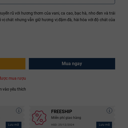
yến rũ với hương thơm của vani, ca cao, bạc hà, nho đen và trái
 vị chát nhưng vẫn giữ hương vị đậm đà, hài hòa với độ chát của
Mua ngay
i được mua rượu
 vào yêu thích
FREESHIP
g
Miễn phí giao hàng
Lưu mã
Lưu mã
HSD: 25/12/2024