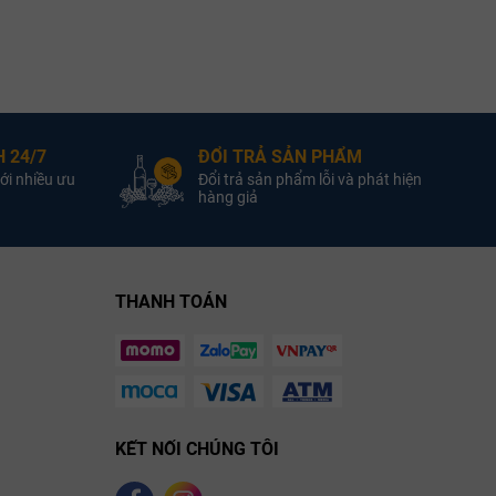
ang Chile
Quốc gia:
Vang Chile
Quốc gia:
g Trắng
Loại vang:
Rượu Vang Trắng
Loại vang:
donnay
Giống nho:
Sauvignon Blanc
Giống nho:
 24/7
ĐỔI TRẢ SẢN PHẨM
13.5%
Nồng độ:
12.5%
Nồng độ:
ới nhiều ưu
Đổi trả sản phẩm lỗi và phát hiện
750ml
Dung tích:
750ml
Dung tích:
hàng giả
Hương vị:
THANH TOÁN
KẾT NỐI CHÚNG TÔI