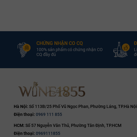
Vang Chile
Quốc gia:
Chile
Rượu Vang Trắng
Loại vang:
Rượu Vang Đỏ
L
Chardonnay
Giống nho:
Cabernet
Giốn
S
CHỨNG NHẬN CO CQ
Đ
12.5%
Nồng độ:
100% sản phẩm có chứng nhận CO
L
13.5 %
750ml
Dung tích:
CQ đầy đủ
đổ
750 ML
D
Hương vị:
Hà Nội:
Số 113B/25 Phố Vũ Ngọc Phan, Phường Láng, TP.Hà Nội
Điện thoại:
0969 111 855
HCM:
Số 57 Nguyễn Văn Thủ, Phường Tân Định, TP.HCM
Điện thoại:
0969111855