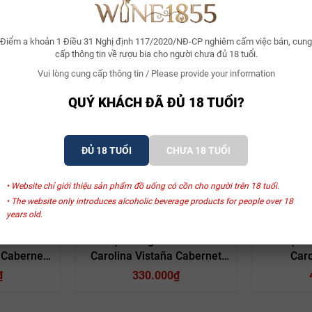
Điểm a khoản 1 Điều 31 Nghị định 117/2020/NĐ-CP nghiêm cấm việc bán, cung
cấp thông tin về rượu bia cho người chưa đủ 18 tuổi.
Vui lòng cung cấp thông tin / Please provide your information
QUÝ KHÁCH ĐÃ ĐỦ 18 TUỔI?
ĐỦ 18 TUỔI
CHƯA 18 TUỔI
SẢN PHẨM LIÊN QUAN
• Website chỉ giới thiệu sản phẩm đồ uống có cồn cho người trên 18 tuổi.
• The website only introduces alcoholic beverage products for people over 18
years old.
ina
Santa Carolina
Sa
e Santa
Rượu Vang Chile Santa
Rượu V
 Cabernet
Carolina Vistaña Cabernet
Caro
2020
Sauvignon Merlot
Cha
₫
330.000₫