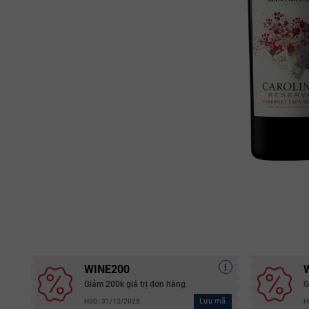
WINE200
Giảm 200k giá trị đơn hàng
G
Lưu mã
HSD: 31/12/2025
H