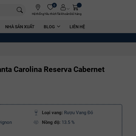
0
Hệ thống
Yêu thích
Tài khoản
Giỏ hàng
NHÀ SẢN XUẤT
BLOG
LIÊN HỆ
nta Carolina Reserva Cabernet
Loại vang:
Rượu Vang Đỏ
vignon
Nồng độ:
13.5 %