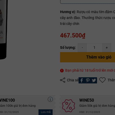
Hương vị:
Rượu có màu tím đậm Qu
Mã giảm giá:
cây anh đào. Thưởng thức rượu có
trái cây chín
Ngày hết hạn:
467.500₫
Điều kiện:
Số lượng:
-
+
Copy mã và nhập mã ở trang
THANH TOÁN
bạn nhé!
Thêm vào giỏ
Bạn phải từ 18 tuổi trở lên mớ
Chia sẻ
Thêm
WINE100
WINE50
iảm 100k giá trị đơn hàng
Giảm 50k giá trị đơn hàn
Lưu mã
SD: 31/12/2025
HSD: 31/12/2025