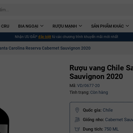
 CRU
BIA NGOẠI
RƯỢU MẠNH
SẢN PHẨM KHÁC
Nhận ƯU ĐÃI*
đặc biệt
từ các chương trình khuyến mãi mới nhất
anta Carolina Reserva Cabernet Sauvignon 2020
Rượu vang Chile Sa
Sauvignon 2020
Mã:
VD/0677-20
Tình trạng:
Còn hàng
Quốc gia:
Chile
Giống nho:
Cabernet Sau
Dung tích:
750 ML