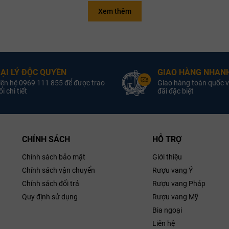
Xem thêm
Quốc gia:
Vang Chile
Quốc gia:
V
oại vang:
Rượu Vang Đỏ
Loại vang:
Rượu Van
g nho:
Blend
Giống nho:
Char
auvignon
ẠI LÝ ĐỘC QUYỀN
GIAO HÀNG NHANH
12.5%
Nồng độ:
iên hệ 0969 111 855 để được trao
Giao hàng toàn quốc v
Nồng độ:
750ml
Dung tích:
i chi tiết
đãi đặc biệt
ung tích:
Hương vị:
Hương vị:
CHÍNH SÁCH
HỖ TRỢ
Chính sách bảo mật
Giới thiệu
Chính sách vận chuyển
Rượu vang Ý
Chính sách đổi trả
Rượu vang Pháp
Quy định sử dụng
Rượu vang Mỹ
Bia ngoại
Liên hệ