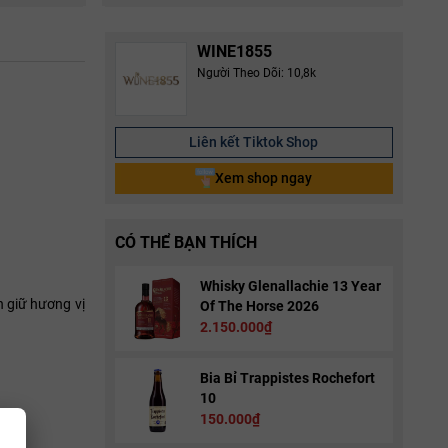
WINE1855
Người Theo Dõi: 10,8k
Liên kết Tiktok Shop
Xem shop ngay
CÓ THỂ BẠN THÍCH
Whisky Glenallachie 13 Year
n giữ hương vị
Of The Horse 2026
2.150.000₫
Bia Bỉ Trappistes Rochefort
10
150.000₫