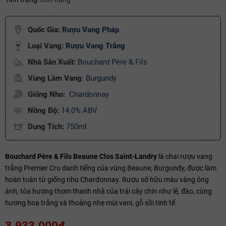
Ngày hết hạn:
Quốc Gia:
Rượu Vang Pháp
Điều kiện:
Loại Vang:
Rượu Vang Trắng
Copy mã và nhập mã ở trang
THANH TOÁN
bạn nhé!
Nhà Sản Xuất:
Bouchard Père & Fils
Vùng Làm Vang
: Burgundy
Giống Nho:
Chardonnay
Nồng Độ:
14.0% ABV
Dung Tích:
750ml
Bouchard Père & Fils Beaune Clos Saint-Landry
là chai rượu vang
trắng Premier Cru danh tiếng của vùng Beaune, Burgundy, được làm
hoàn toàn từ giống nho Chardonnay. Rượu sở hữu màu vàng óng
ánh, tỏa hương thơm thanh nhã của trái cây chín như lê, đào, cùng
hương hoa trắng và thoảng nhẹ mùi vani, gỗ sồi tinh tế.