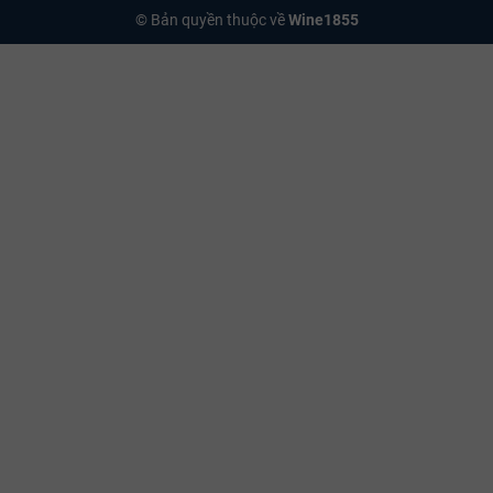
© Bản quyền thuộc về
Wine1855
lịch sử và nghệ thuật làm vang đỉnh cao của nhà Bouchard Père &
Fils.