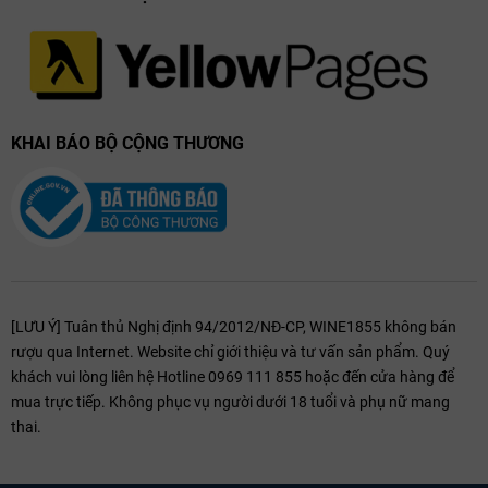
KHAI BÁO BỘ CỘNG THƯƠNG
Thưởng Thức & Kết Hợp Món Ăn Với Bouchard
Père & Fils Beaune Clos Saint Landry
Nhiệt độ phục vụ lý tưởng: 10–12°C.
Thích hợp thưởng thức cùng:
Hải sản cao cấp: sò điệp áp chảo, cá hồi sốt bơ chanh, tôm
hùm.
[LƯU Ý] Tuân thủ Nghị định 94/2012/NĐ-CP, WINE1855 không bán
Thịt trắng: ức gà sốt kem nấm, thịt bê áp chảo.
rượu qua Internet. Website chỉ giới thiệu và tư vấn sản phẩm. Quý
Phô mai mềm: Brie de Meaux, Camembert.
khách vui lòng liên hệ Hotline 0969 111 855 hoặc đến cửa hàng để
Các món salad trộn dầu olive và hạt thông.
mua trực tiếp. Không phục vụ người dưới 18 tuổi và phụ nữ mang
thai.
Bouchard Père & Fils Beaune Clos Saint-Landry là chai
rượu vang
trắng
Burgundy đáng sở hữu với sự tinh tế, tròn vị và dư vị dài lâu.
Không chỉ là một chai rượu vang, đây còn là biểu tượng của di sản,