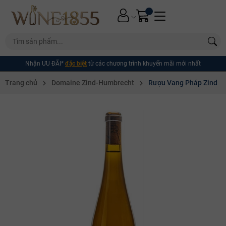
Nhận ƯU ĐÃI*
đặc biệt
từ các chương trình khuyến mãi mới nhất
Trang chủ
Domaine Zind-Humbrecht
Rượu Vang Pháp Zind