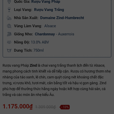
Quốc Gia:
Rượu Vang Pháp
Ngày hết hạn:
Loại Vang:
Rượu Vang Trắng
Điều kiện:
Nhà Sản Xuất:
Domaine Zind-Humbrecht
Vùng Làm Vang
:
Alsace
Copy mã và nhập mã ở trang
THANH TOÁN
bạn nhé!
Giống Nho:
Chardonnay
- Auxerrois
Nồng Độ:
13.0% ABV
Dung Tích:
750ml
Rượu vang Pháp
Zind
là chai vang trắng thanh lịch đến từ Alsace,
mang phong cách tinh khiết và dễ tiếp cận. Rượu có hương thơm nhẹ
nhàng của táo xanh, lê chín, cam quýt cùng nét khoáng chất đặc
trưng, vị rượu khô, tươi mát, cân bằng tốt và hậu vị gọn gàng. Zind
phù hợp để thưởng thức hằng ngày hoặc kết hợp cùng hải sản, cá
trắng và các món ăn nhẹ kiểu Âu.
1.175.000₫
1.309.000₫
- 10%