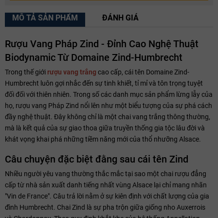
MÔ TẢ SẢN PHẨM
ĐÁNH GIÁ
Rượu Vang Pháp Zind - Đỉnh Cao Nghệ Thuật
Biodynamic Từ Domaine Zind-Humbrecht
Trong thế giới
rượu vang trắng
cao cấp, cái tên Domaine Zind-
Humbrecht luôn gợi nhắc đến sự tinh khiết, tỉ mỉ và tôn trọng tuyệt
đối đối với thiên nhiên. Trong số các danh mục sản phẩm lừng lẫy của
họ, rượu vang Pháp Zind nổi lên như một biểu tượng của sự phá cách
đầy nghệ thuật. Đây không chỉ là một chai vang trắng thông thường,
mà là kết quả của sự giao thoa giữa truyền thống gia tộc lâu đời và
khát vọng khai phá những tiềm năng mới của thổ nhưỡng Alsace.
Câu chuyện đặc biệt đằng sau cái tên Zind
Nhiều người yêu vang thường thắc mắc tại sao một chai rượu đẳng
cấp từ nhà sản xuất danh tiếng nhất vùng Alsace lại chỉ mang nhãn
"Vin de France". Câu trả lời nằm ở sự kiên định với chất lượng của gia
đình Humbrecht. Chai Zind là sự pha trộn giữa giống nho Auxerrois